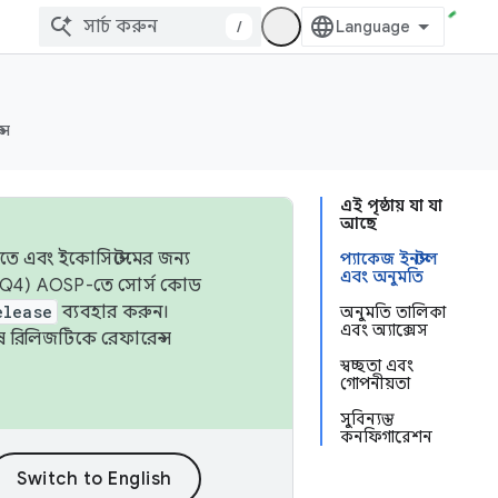
/
্স
এই পৃষ্ঠায় যা যা
আছে
তে এবং ইকোসিস্টেমের জন্য
প্যাকেজ ইনস্টল
এবং অনুমতি
 এবং Q4) AOSP-তে সোর্স কোড
elease
ব্যবহার করুন।
অনুমতি তালিকা
এবং অ্যাক্সেস
শেষ রিলিজটিকে রেফারেন্স
স্বচ্ছতা এবং
গোপনীয়তা
সুবিন্যস্ত
কনফিগারেশন