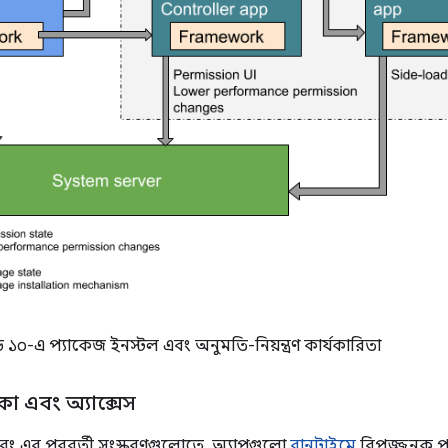
়েড ১০-এ প্যাকেজ ইনস্টল এবং অনুমতি-নিয়ন্ত্রণ কার্যকারিতা
া এবং অ্যাক্সেস
০ এবং এর পরবর্তী সংস্করণগুলোতে, অ্যাপগুলো
রানটাইমে
বিপজ্জনক প