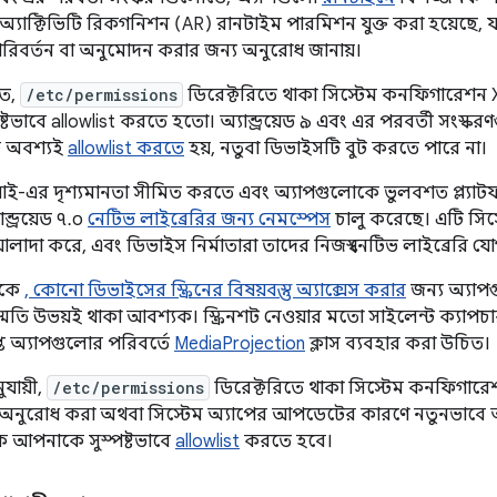
০-এ অ্যাক্টিভিটি রিকগনিশন (AR) রানটাইম পারমিশন যুক্ত করা হয়েছে
িবর্তন বা অনুমোদন করার জন্য অনুরোধ জানায়।
তে,
/etc/permissions
ডিরেক্টরিতে থাকা সিস্টেম কনফিগারেশন
্টভাবে allowlist করতে হতো। অ্যান্ড্রয়েড ৯ এবং এর পরবর্তী সংস্ক
 অবশ্যই
allowlist করতে
হয়, নতুবা ডিভাইসটি বুট করতে পারে না।
ই-এর দৃশ্যমানতা সীমিত করতে এবং অ্যাপগুলোকে ভুলবশত প্ল্যাটফর্ম
্ড্রয়েড ৭.০
নেটিভ লাইব্রেরির জন্য নেমস্পেস
চালু করেছে। এটি সিস্
আলাদা করে, এবং ডিভাইস নির্মাতারা তাদের নিজস্ব নেটিভ লাইব্রেরি 
থেকে
, কোনো ডিভাইসের স্ক্রিনের বিষয়বস্তু অ্যাক্সেস করার
জন্য অ্যাপ
্মতি উভয়ই থাকা আবশ্যক। স্ক্রিনশট নেওয়ার মতো সাইলেন্ট ক্যাপচ
প্ত অ্যাপগুলোর পরিবর্তে
MediaProjection
ক্লাস ব্যবহার করা উচিত।
ুযায়ী,
/etc/permissions
ডিরেক্টরিতে থাকা সিস্টেম কনফিগা
 অনুরোধ করা অথবা সিস্টেম অ্যাপের আপডেটের কারণে নতুনভাবে অন
 আপনাকে সুস্পষ্টভাবে
allowlist
করতে হবে।