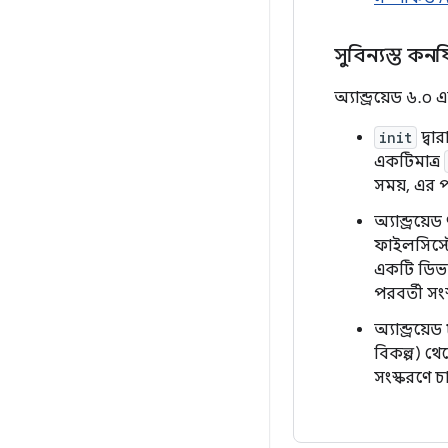
সুবিন্যস্ত ক
অ্যান্ড্রয়েড ৬
init
দ্বা
একটিমাত্র
সময়, এর প
অ্যান্ড্রয়
ফাইলসিস্টে
একটি ডিভাই
পরবর্তী স
অ্যান্ড্রয
বিকল্প) থ
সংস্করণে চ