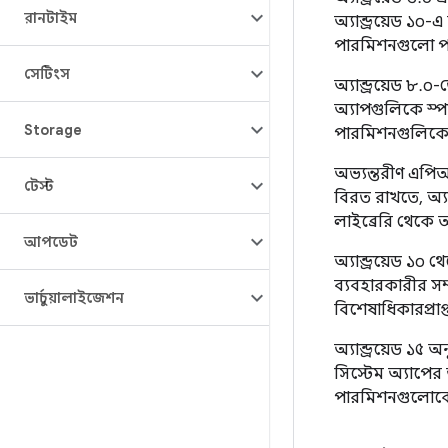
রানটাইম
অ্যান্ড্রয়েড ১
পারমিশনগুলো পর
সেটিংস
অ্যান্ড্রয়েড ৮.০-
অ্যাপগুলিকে স্পষ
Storage
পারমিশনগুলিকে
অভ্যন্তরীণ এপিআ
টেস্ট
বিরত রাখতে, অ্যান
লাইব্রেরি থেকে 
আপডেট
অ্যান্ড্রয়েড ১০ 
ব্যবহারকারীর সম
ভার্চুয়ালাইজেশন
বিশেষাধিকারপ্রা
অ্যান্ড্রয়েড ১৫ অন
সিস্টেম অ্যাপের
পারমিশনগুলোকে