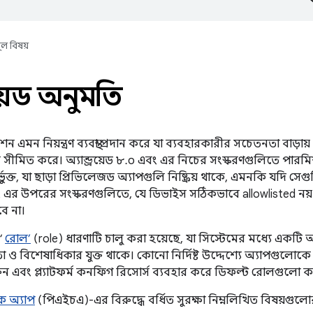
ূল বিষয়
্রয়েড অনুমতি
রমিশন এমন নিয়ন্ত্রণ ব্যবস্থা প্রদান করে যা ব্যবহারকারীর সচেতনতা 
েস সীমিত করে। অ্যান্ড্রয়েড ৮.০ এবং এর নিচের সংস্করণগুলিতে পা
র্ভুক্ত, যা ছাড়া প্রিভিলেজড অ্যাপগুলি নিষ্ক্রিয় থাকে, এমনকি যদি সেগ
এবং এর উপরের সংস্করণগুলিতে, যে ডিভাইস সঠিকভাবে allowlisted নয় 
বে না।
 ‘
রোল’
(role) ধারণাটি চালু করা হয়েছে, যা সিস্টেমের মধ্যে একটি অন
তা ও বিশেষাধিকার যুক্ত থাকে। কোনো নির্দিষ্ট উদ্দেশ্যে অ্যাপগুল
ুন এবং প্ল্যাটফর্ম কনফিগ রিসোর্স ব্যবহার করে ডিফল্ট রোলগুলো
রক অ্যাপ
(পিএইচএ)-এর বিরুদ্ধে বর্ধিত সুরক্ষা নিম্নলিখিত বিষয়গুলোর