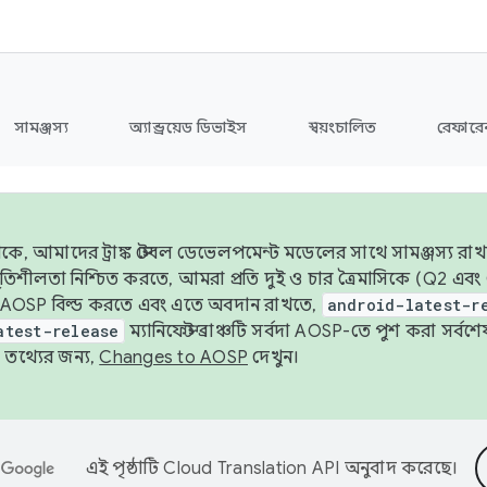
সামঞ্জস্য
অ্যান্ড্রয়েড ডিভাইস
স্বয়ংচালিত
রেফারেন
ে, আমাদের ট্রাঙ্ক স্টেবল ডেভেলপমেন্ট মডেলের সাথে সামঞ্জস্য রাখ
র স্থিতিশীলতা নিশ্চিত করতে, আমরা প্রতি দুই ও চার ত্রৈমাসিকে (Q2
 AOSP বিল্ড করতে এবং এতে অবদান রাখতে,
android-latest-r
atest-release
ম্যানিফেস্ট ব্রাঞ্চটি সর্বদা AOSP-তে পুশ করা সর্ব
তথ্যের জন্য,
Changes to AOSP
দেখুন।
এই পৃষ্ঠাটি
Cloud Translation API
অনুবাদ করেছে।