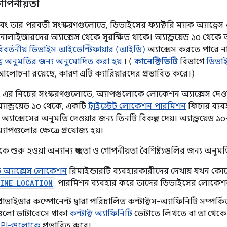
গোপনীয়তা
০ এবং তার পরবর্তী সংস্করণগুলোতে, ডিভাইসের ফ্যাক্টরি ম্যাক অ্যাড্রে
ানালাইজারদের অ্যাক্সেস থেকে সুরক্ষিত থাকে। অ্যান্ড্রয়েড ১০ থেক
বর্তনীয় ডিভাইস আইডেন্টিফায়ার (আইডি)
অ্যাক্সেস করতে পারে ন
প্ত অনুমতির জন্য অনুমোদিত করা হয়
। (
কানেক্টিভিটি
বিভাগে
ডিভাই
 আলোচনা রয়েছে, কারণ এটি ক্যারিয়ারদের প্রভাবিত করে।)
এবং এর নিচের সংস্করণগুলোতে, অ্যাপগুলোকে লোকেশন অ্যাক্সেস দেওয়ার
অ্যান্ড্রয়েড ১০ থেকে, একটি
ট্রাইস্টেট লোকেশন পারমিশন
ফিচার ব্য
যাক্সেসের অনুমতি দেওয়ার জন্য তিনটি বিকল্প দেয়। অ্যান্ড্রয়েড ১
যাপগুলোর ক্ষেত্রে প্রযোজ্য হয়।
থেকে শুরু হওয়া অন্যান্য স্বচ্ছতা ও গোপনীয়তা বৈশিষ্ট্যগুলির জন্য অ
ন্ড অ্যাক্সেস লোকেশন
রিমাইন্ডারটি ব্যবহারকারীদের দেখায় যখন কোনো 
FINE_LOCATION
পারমিশন ব্যবহার করে তাদের ডিভাইসের লোকেশন 
প্রোভাইডার কম্পোনেন্ট দ্বারা পরিচালিত কন্টাক্টস-অ্যাফিনিটি সম্পর্কি
পগুলো ডাটাবেসে থাকা
কন্টাক্ট অ্যাফিনিটি
ডেটাতে লিখতে বা তা থেকে
 API-গুলোকে
প্রভাবিত করে।