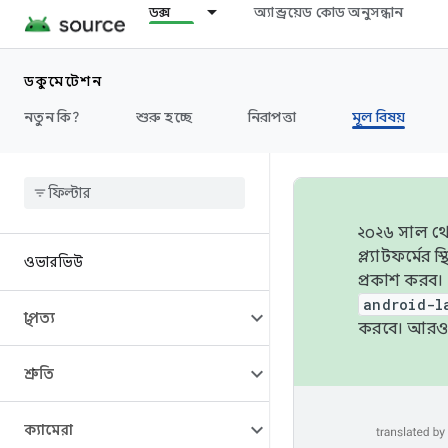
ডক্স
অ্যান্ড্রয়েড কোড অনুসন্ধান
ডকুমেন্টেশন
নতুন কি?
শুরু হচ্ছে
নিরাপত্তা
মূল বিষয়
২০২৬ সাল থেক
প্ল্যাটফর্মে
ওভারভিউ
প্রকাশ করব।
android-l
স্থাপত্য
করবে। আরও 
শ্রুতি
ক্যামেরা