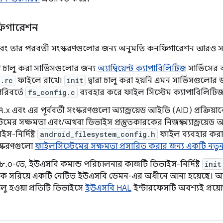
নফিগারেশন
.০ এবং তার পরবর্তী সংস্করণগুলোর জন্য অনুমতি কনফিগারেশন আরও 
রা চালু করা সার্ভিসগুলোর জন্য
অ্যাম্বিয়েন্ট ক্যাপাবিলিটিজ
সার্ভিসের
.rc
ফাইলে রাখে।
init
দ্বারা চালু করা হয়নি এমন সার্ভিসগুলোর
রিবর্তে
fs_config.c
ব্যবহার করে ফাইল সিস্টেম ক্যাপাবিলিট
েড ৭.x এবং এর পূর্ববর্তী সংস্করণগুলো অ্যান্ড্রয়েড আইডি (AID) প্রক্র
মের সক্ষমতা এবং/অথবা ডিভাইস প্রস্তুতকারকের নিজস্ব অ্যান্ড্রয়েড আ
স-নির্দিষ্ট
android_filesystem_config.h
ফাইল ব্যবহার করা হ
ংস্করণগুলো
ফাইলসিস্টেমের সক্ষমতা প্রসারিত করার জন্য একটি নতুন
়েড ৮.০-তে, ইউএসবি কমান্ড পরিচালনার কাজটি ডিভাইস-নির্দিষ্ট
init
েকে সরিয়ে একটি নেটিভ ইউএসবি ডেমন-এর অধীনে আনা হয়েছে। অ্যান্
ালু হওয়া প্রতিটি ডিভাইসে
ইউএসবি HAL
ইন্টারফেসটি অবশ্যই প্রয