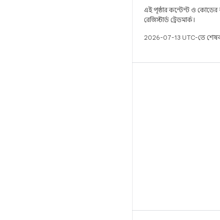
এই পৃষ্ঠার কন্টেন্ট ও কোডের
রেজিস্টার্ড ট্রেডমার্ক।
2026-07-13 UTC-তে শেষব
বিল্ড
Android স্টোরেজ
প্রয়োজনীয়তা
ডাউনলোড হচ্ছে
প্রিভিউ বাইনারি
ফ্যাক্টরি ইমেজ
ড্রাইভার বাইনারি
GitHub