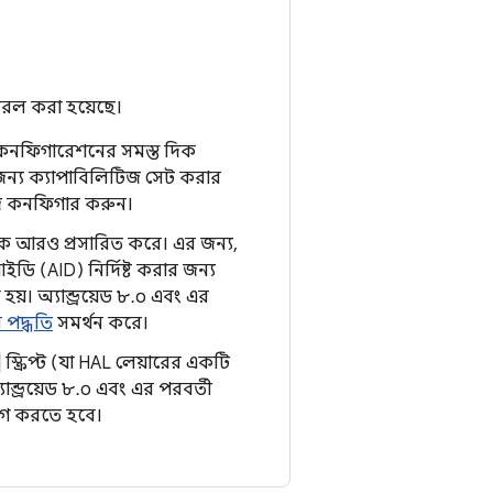
সরল করা হয়েছে।
 কনফিগারেশনের সমস্ত দিক
 জন্য ক্যাপাবিলিটিজ সেট করার
িজ কনফিগার করুন।
িয়াকে আরও প্রসারিত করে। এর জন্য,
ইডি (AID) নির্দিষ্ট করার জন্য
য়। অ্যান্ড্রয়েড ৮.০ এবং এর
 পদ্ধতি
সমর্থন করে।
স্ক্রিপ্ট (যা HAL লেয়ারের একটি
ড্রয়েড ৮.০ এবং এর পরবর্তী
়োগ করতে হবে।