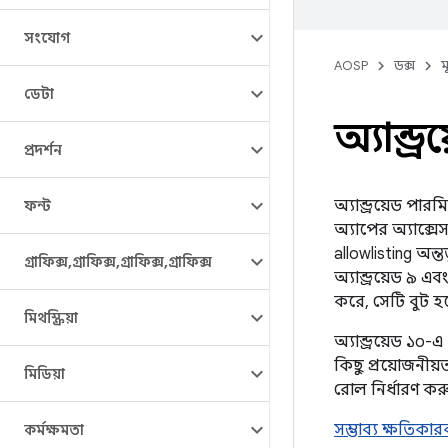
সংযোগ
AOSP
ডক্স
ম
ডেটা
অ্যান্ড
প্রদর্শন
অ্যান্ড্রয়েড পা
ফন্ট
অ্যাপের অ্যাক্স
allowlisting অন্ত
গ্রাফিক্স
,
গ্রাফিক্স
,
গ্রাফিক্স
,
গ্রাফিক্স
অ্যান্ড্রয়েড ৯ 
করে, সেটি বুট হ
মিথস্ক্রিয়া
অ্যান্ড্রয়েড ১০-এ
কিছু প্রয়োজনীয়
মিডিয়া
রোল নির্ধারণ কর
সম্ভাব্য ক্ষতিকা
কর্মক্ষমতা