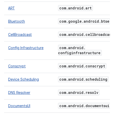
com
.
android
.
art
ART
com
.
google
.
android
.
btserv
Bluetooth
com
.
android
.
cellbroadcast
CellBroadcast
com
.
android
.
Config Infrastructure
configinfrastructure
com
.
android
.
conscrypt
Conscrypt
com
.
android
.
scheduling
Device Scheduling
com
.
android
.
resolv
DNS Resolver
com
.
android
.
documentsui
DocumentsUI