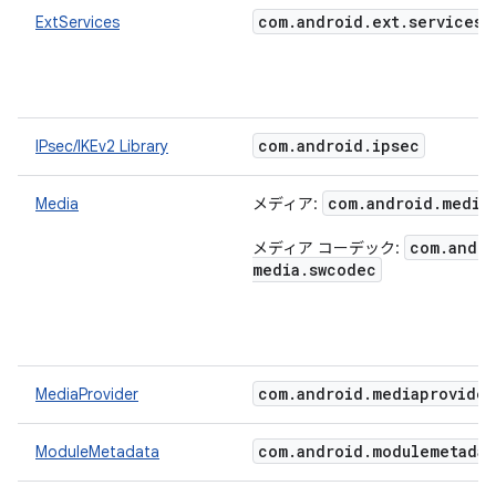
com
.
android
.
ext
.
services
ExtServices
com
.
android
.
ipsec
IPsec/IKEv2 Library
com
.
android
.
media
Media
メディア:
com
.
andro
メディア コーデック:
media
.
swcodec
com
.
android
.
mediaprovider
MediaProvider
com
.
android
.
modulemetadat
ModuleMetadata