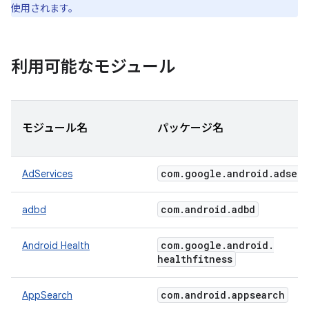
使用されます。
利用可能なモジュール
モジュール名
パッケージ名
com
.
google
.
android
.
adserv
AdServices
com
.
android
.
adbd
adbd
com
.
google
.
android
.
Android Health
healthfitness
com
.
android
.
appsearch
AppSearch