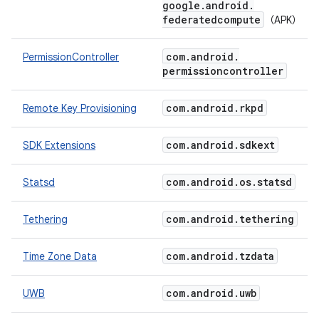
google
.
android
.
federatedcompute
（APK）
com
.
android
.
PermissionController
permissioncontroller
com
.
android
.
rkpd
Remote Key Provisioning
com
.
android
.
sdkext
SDK Extensions
com
.
android
.
os
.
statsd
Statsd
com
.
android
.
tethering
Tethering
com
.
android
.
tzdata
Time Zone Data
com
.
android
.
uwb
UWB