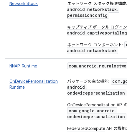
Network Stack
ネットワーク スタック権限構成:
android
.
networkstack
.
permissionconfig
キャプティブ ポータル ログイン:
android
.
captiveportallogin
co
ネットワーク コンポーネント:
android
.
networkstack
com
.
android
.
neuralnetwork
NNAPI Runtime
com
.
goo
OnDevicePersonalization
パッケージの主な機能:
android
.
Runtime
ondevicepersonalization
（
OnDevicePersonalization API の
com
.
google
.
android
.
ondevicepersonalization
（
FederatedCompute API の機能: