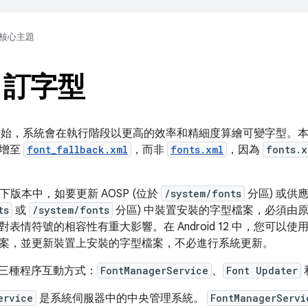
核心主題
自訂字型
d 15 開始，系統會在執行階段以更高的效率和精細度算繪可變字型
新增至
font_fallback.xml
，而非
fonts.xml
，因為
fonts.x
11 以下版本中，如要更新 AOSP (位於
/system/fonts
分區) 或供應
ts
或
/system/fonts
分區) 中裝置安裝的字型檔案，必須由原始
表情符號的相容性有重大影響。在 Android 12 中，您可以使
案，並更新裝置上安裝的字型檔案，不必進行系統更新。
2 提供三種程序互動方式：
FontManagerService
、
Font Updater
ervice
是系統伺服器中的中央管理系統。
FontManagerServi