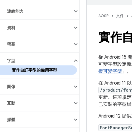
連線能力
AOSP
文件
資料
實作
螢幕
從 Androi
字型
可變字型設定
實作自訂字型的備用字型
援可變字型
」。
在 Android 
圖像
/product/fon
更新。這項規定對
互動
已安裝的字型檔
Android 1
媒體
FontManagerS