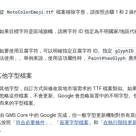
。
要從
NotoColorEmoji.ttf
檔案移除字形，請按照步驟 1 和 2 操
如果目標字符是區域旗幟，請將字符 ID 指定為不明國家/地區代
如要使用豆腐字符，可以明確指定豆腐字符 ID。指定
glyphID
法使用」。舉例來說，使用這項屬性時，
Paint#hasGlyph
應
其他字型檔案
其他字型，自訂方式與修改當地市場需求的 TTF 檔案類似。如果 
略這些檔案，不會更新。Google 會忽略裝置中的不明字型。包括從
而來的字型檔案。
 GMS Core 中的 Google 完成，但一般字型更新機制對
可以按照「
符合必要條件
」、「
簽署字型檔案
」和「
在執行階段更
。