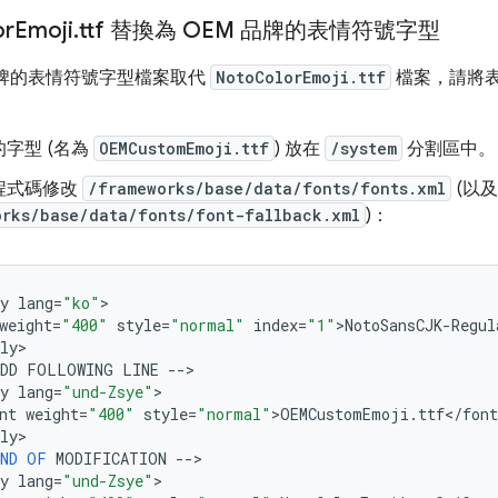
or
Emoji
.
ttf 替換為 OEM 品牌的表情符號字型
 品牌的表情符號字型檔案取代
NotoColorEmoji.ttf
檔案，請將
字型 (名為
OEMCustomEmoji.ttf
) 放在
/system
分割區中。
程式碼修改
/frameworks/base/data/fonts/fonts.xml
(以及 
orks/base/data/fonts/font-fallback.xml
)：
y
lang
=
"ko"
>

weight
=
"400"
style
=
"normal"
index
=
"1"
>
NotoSansCJK
-
Regul
ly
>

DD
FOLLOWING
LINE
--
>

y
lang
=
"und-Zsye"
>

nt
weight
=
"400"
style
=
"normal"
>
OEMCustomEmoji
.
ttf
<
/
font
ly
>

ND
OF
MODIFICATION
--
>

y
lang
=
"und-Zsye"
>
