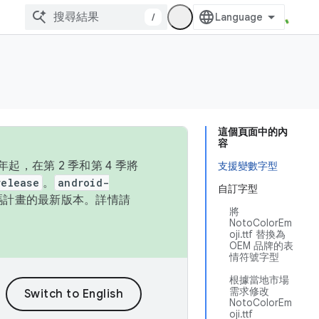
/
這個頁面中的內
容
，在第 2 季和第 4 季將
支援變數字型
release
。
android-
自訂字型
始碼計畫的最新版本。詳情請
將
NotoColorEm
oji.ttf 替換為
OEM 品牌的表
情符號字型
根據當地市場
需求修改
NotoColorEm
oji.ttf