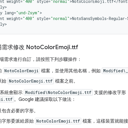
nt
weight
=
"400"
style
=
"normal"
>
NotoColorEmoji
.
ttf
<
/
font
ly
>

y
lang
=
"und-Zsym"
>

nt
weight
=
"400"
style
=
"normal"
>
NotoSansSymbols
-
Regular
-
ly
需求修改 Noto
Color
Emoji
.
ttf
場需求進行自訂，請按照下列步驟操作：
的
NotoColorEmoji
檔案，並使用其他名稱，例如
Modified\_
原始
NotoColorEmoji.ttf
檔案之前。
，系統會顯示
Modified\NotoColorEmoji.ttf
支援的修改字形
ji.ttf
。Google 建議採取以下做法：
只包含必要的字形。
的字形委派給原始
NotoColorEmoji.ttf
檔案，這樣裝置就能接