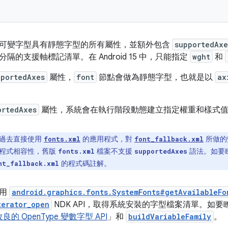
可變字型具有靜態字型的所有屬性，並額外包含
supportedAxe
隔的支援軸標記清單。在 Android 15 中，只能指定
wght
和
pportedAxes
屬性，
font
節點會做為靜態字型，也就是以
ax
ortedAxes
屬性，系統會在執行階段動態建立指定權重和樣式
過去直接使用
的應用程式，對
所做的
fonts.xml
font_fallback.xml
程式相容性，舊版
檔案不支援
語法。如要
fonts.xml
supportedAxes
的程式碼註解。
nt_fallback.xml
使用
android.graphics.fonts.SystemFonts#getAvailableFo
terator_open
NDK API，取得系統安裝的字型檔案清單。如
改良的 OpenType 變數字型 API
」和
buildVariableFamily
。