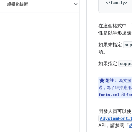
虛擬化技術
在這個格式中，
性是以半形逗號分
如果未指定
su
項。
如果指定
supp
附註：
為支援
過，為了維持應用
和
fonts.xml
fo
開發人員可以
ASystemFontI
API，請參閱「