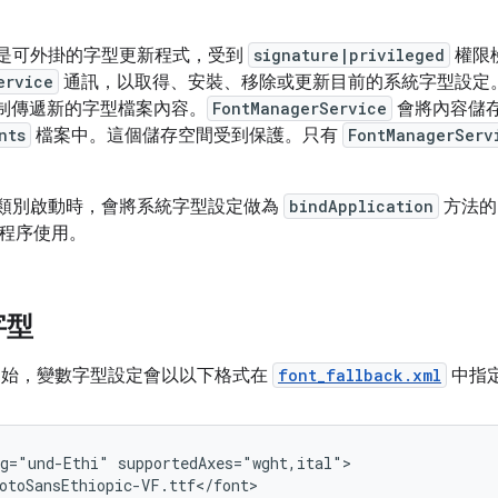
是可外掛的字型更新程式，受到
signature|privileged
權限
ervice
通訊，以取得、安裝、移除或更新目前的系統字型設定
) 機制傳遞新的字型檔案內容。
FontManagerService
會將內容儲
nts
檔案中。這個儲存空間受到保護。只有
FontManagerServ
類別啟動時，會將系統字型設定做為
bindApplication
方法的
程序使用。
字型
 15 開始，變數字型設定會以以下格式在
font_fallback.xml
中指
g="und-Ethi" supportedAxes="wght,ital">

otoSansEthiopic-VF.ttf</font>
