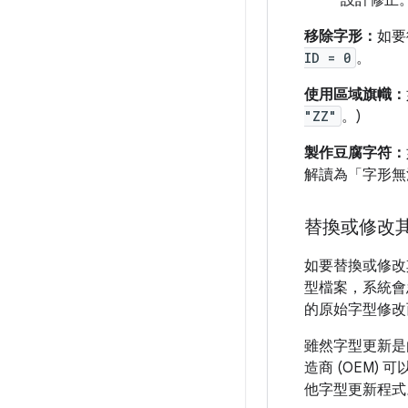
設計修正
移除字形：
如
ID = 0
。
使用區域旗幟：
"ZZ"
。)
製作豆腐字符：
解讀為「字形無
替換或修改
如要替換或修改
型檔案，系統會忽
的原始字型修改
雖然字型更新是由
造商 (OEM) 
他字型更新程式