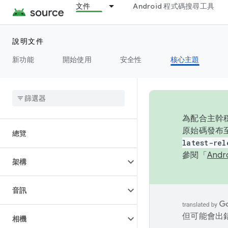
文件
Android 程式碼搜尋工具
說明文件
新功能
開始使用
安全性
核心主題
為配合主幹穩
原始碼發布至
總覽
latest-rel
參閱「
And
架構
音訊
但可能會出
相機