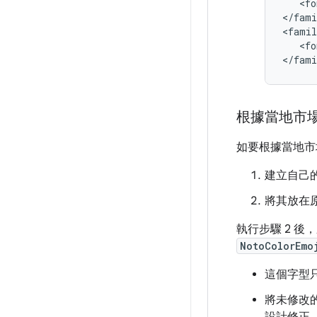
   <
fo
<
/
fami
<
famil
   <
fo
<
/
fami
根據當地市場
如要根據當地市
建立自己
將其放在
執行步驟 2 後
NotoColorEmo
這個字型
將未修改