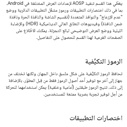
يغطّي هذا القسم تنفيذ AOSP لإعدادات العرض المختلفة في Android،
بما في ذلك اختصارات التطبيقات ورموز مشغّل التطبيقات الدائرية ووضع
"عدم الإزعاج" والنوافذ المتعددة (تقسيم الشاشة والنافذة الحرة ونافذة
ضمن النافذة) وفيديوهات النطاق العالي الديناميكية (HDR) والإضاءة
الليلية ووضع العرض التوضيحي لبائع التجزئة. يمكنك الاطّلاع على
الصفحات الفرعية لهذا القسم للحصول على التفاصيل.
الرموز التكيُّفية
تحافظ الرموز التكيُّفية على شكل متّسق داخل الجهاز، ولكنها تختلف من
جهاز إلى آخر مع توفير أحد أصول الرموز فقط من قِبل المطوّر. بالإضافة
إلى ذلك، تتيح الرموز طبقتَين (أمامية وخلفية) يمكن استخدامهما للحركة
من أجل توفير تجربة بصرية ممتعة للمستخدمين.
اختصارات التطبيقات