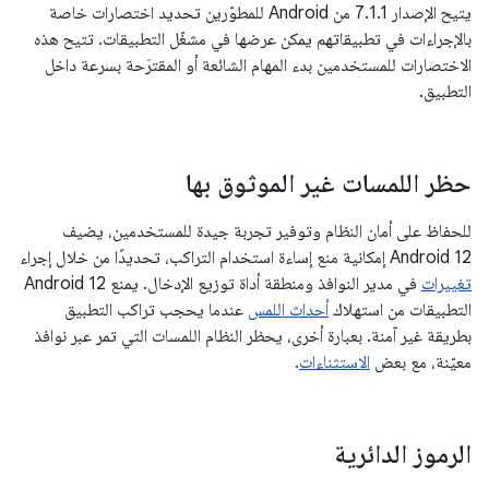
يتيح الإصدار 7.1.1 من Android للمطوّرين تحديد اختصارات خاصة
بالإجراءات في تطبيقاتهم يمكن عرضها في مشغّل التطبيقات. تتيح هذه
الاختصارات للمستخدمين بدء المهام الشائعة أو المقترَحة بسرعة داخل
التطبيق.
حظر اللمسات غير الموثوق بها
للحفاظ على أمان النظام وتوفير تجربة جيدة للمستخدمين، يضيف
Android 12 إمكانية منع إساءة استخدام التراكب، تحديدًا من خلال إجراء
تغييرات
في مدير النوافذ ومنطقة أداة توزيع الإدخال. يمنع Android 12
التطبيقات من استهلاك
أحداث اللمس
عندما يحجب تراكب التطبيق
بطريقة غير آمنة. بعبارة أخرى، يحظر النظام اللمسات التي تمر عبر نوافذ
معيّنة، مع بعض
الاستثناءات
.
الرموز الدائرية