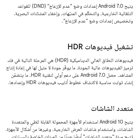
يتيح Android 7.0 إعدادات وضع "عدم الإزعاج" (DND) للقواعد
التلقائية الخارجية، والتحكّم في المنبّهات، وإخفاء المشتّتات البصرية،
وتخصيص إعدادات وضع "عدم الإزعاج".
تشغيل فيديوهات HDR
فيديوهات النطاق العالي الديناميكية (HDR) هي المرحلة التالية في فك
ترميز الفيديوهات عالية الجودة، ما يوفّر جودة لا مثيل لها في إعادة إنتاج
المشاهد. حصل Android 7.0 على دعم أولي لتقنية HDR، ما يتضمّن
إنشاء ثوابت مناسبة لاكتشاف خطوط أنابيب فيديوهات HDR وإعدادها.
متعدد الشاشات
يتيح Android 10 استخدام الأجهزة المحمولة القابلة للطي والمتعددة
الشاشات، واستخدام شاشات العرض الخارجية، وغيرها من أشكال الأجهزة.
تتيح ميزة "متعدد الشاشات" أيضًا عددًا من الميزات الخاصة بالسيارات،