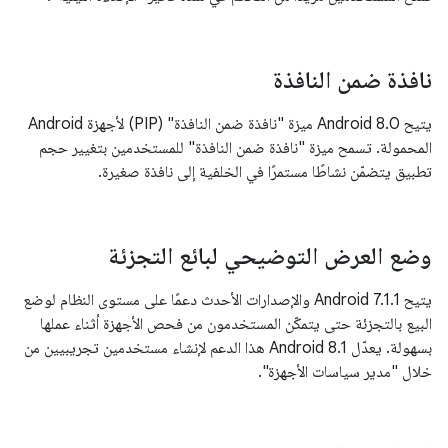
نافذة ضمن النافذة
يتيح Android 8.0 ميزة "نافذة ضمن النافذة" (PIP) لأجهزة Android
المحمولة. تسمح ميزة "نافذة ضمن النافذة" للمستخدمين بتغيير حجم
تطبيق يتضمّن نشاطًا مستمرًا في الخلفية إلى نافذة صغيرة.
وضع العرض التوضيحي لبائع التجزئة
يتيح Android 7.1.1 والإصدارات الأحدث دعمًا على مستوى النظام لوضع
البيع بالتجزئة حتى يتمكّن المستخدمون من فحص الأجهزة أثناء عملها
بسهولة. يعدّل Android 8.1 هذا الدعم لإنشاء مستخدمين تجريبيين من
خلال "مدير سياسات الأجهزة".