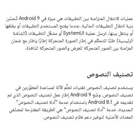
عمليات الانتقال المتزامنة بين التطبيقات هي ميزة في Android 9 تُحسّن
بنية انتقال التطبيقات الحالية. عندما يفتح المستخدم التطبيقات أو يغلقها
أو ينتقل بينها، ترسل عملية SystemUI أو مشغّل التطبيقات (الشاشة
الرئيسية) طلبًا للتحكّم في إطار الصورة المتحركة إطارًا بإطار مع ضمان
المزامنة بين الصور المتحركة للعرض والصور المتحركة للنافذة.
تصنيف النصوص
يستخدم تصنيف النصوص تقنيات تعلُّم الآلة لمساعدة المطوّرين في
تصنيف النصوص. وسّع Android 9 إطار عمل تصنيف النصوص الذي تم
تقديمه في Android 8.1 باستخدام خدمة "أداة تصنيف النصوص"
الجديدة. خدمة "أداة تصنيف النصوص" هي الطريقة المقترَحة لمصنّعي
المعدات الأصلية لتوفير دعم نظام تصنيف النصوص.