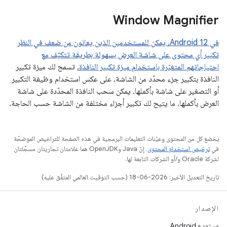
Window Magnifier
في Android 12، يمكن للمستخدمين الذين يعانون من ضعف في النظر
تكبير أي محتوى على شاشة العرض بسهولة بطريقة تتكيّف مع
احتياجاتهم المتغيّرة باستخدام ميزة تكبير النافذة.
تسمح لك ميزة تكبير
النافذة بتكبير جزء محدّد من الشاشة، على عكس استخدام وظيفة التكبير
أو التصغير على شاشة بأكملها. يمكن سحب النافذة المحدّدة على شاشة
العرض بأكملها، ما يتيح لك تكبير أجزاء مختلفة من الشاشة حسب الحاجة.
يخضع كل من المحتوى وعيّنات التعليمات البرمجية في هذه الصفحة للتراخيص الموضحّة
في
ترخيص استخدام المحتوى
. إنّ Java وOpenJDK هما علامتان تجاريتان مسجَّلتان
لشركة Oracle و/أو الشركات التابعة لها.
تاريخ التعديل الأخير: 2026-06-18 (حسب التوقيت العالمي المتفَّق عليه)
الإصدار
مستودع Android