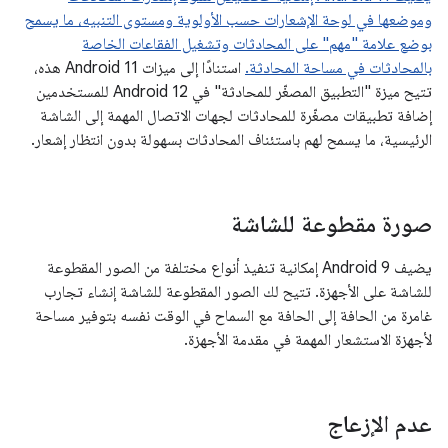
وموضعها في لوحة الإشعارات حسب الأولوية ومستوى التنبيه، ما يسمح
بوضع علامة "مهم" على المحادثات وتشغيل الفقاعات الخاصة
بالمحادثات في مساحة المحادثة.
استنادًا إلى ميزات Android 11 هذه،
تتيح ميزة "التطبيق المصغّر للمحادثة" في Android 12 للمستخدمين
إضافة تطبيقات مصغّرة للمحادثات لجهات الاتصال المهمة إلى الشاشة
الرئيسية، ما يسمح لهم باستئناف المحادثات بسهولة بدون انتظار إشعار.
صورة مقطوعة للشاشة
يضيف Android 9 إمكانية تنفيذ أنواع مختلفة من الصور المقطوعة
للشاشة على الأجهزة. تتيح لك الصور المقطوعة للشاشة إنشاء تجارب
غامرة من الحافة إلى الحافة مع السماح في الوقت نفسه بتوفير مساحة
لأجهزة الاستشعار المهمة في مقدمة الأجهزة.
عدم الإزعاج