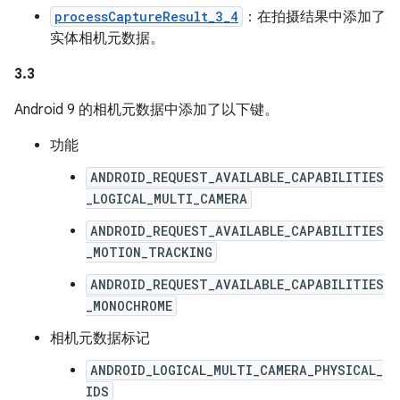
processCaptureResult_3_4
：在拍摄结果中添加了
实体相机元数据。
3.3
Android 9 的相机元数据中添加了以下键。
功能
ANDROID_REQUEST_AVAILABLE_CAPABILITIES
_LOGICAL_MULTI_CAMERA
ANDROID_REQUEST_AVAILABLE_CAPABILITIES
_MOTION_TRACKING
ANDROID_REQUEST_AVAILABLE_CAPABILITIES
_MONOCHROME
相机元数据标记
ANDROID_LOGICAL_MULTI_CAMERA_PHYSICAL_
IDS