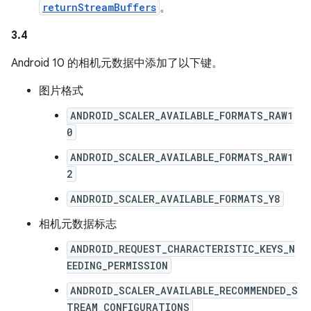
returnStreamBuffers
。
3.4
Android 10 的相机元数据中添加了以下键。
图片格式
ANDROID_SCALER_AVAILABLE_FORMATS_RAW1
0
ANDROID_SCALER_AVAILABLE_FORMATS_RAW1
2
ANDROID_SCALER_AVAILABLE_FORMATS_Y8
相机元数据标志
ANDROID_REQUEST_CHARACTERISTIC_KEYS_N
EEDING_PERMISSION
ANDROID_SCALER_AVAILABLE_RECOMMENDED_S
TREAM_CONFIGURATIONS