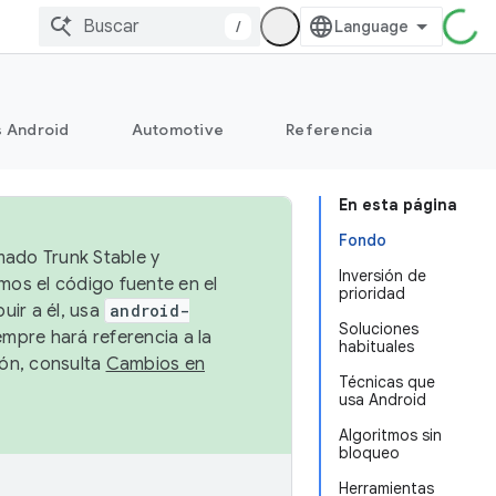
/
s Android
Automotive
Referencia
En esta página
Fondo
mado Trunk Stable y
Inversión de
emos el código fuente en el
prioridad
uir a él, usa
android-
Soluciones
empre hará referencia a la
habituales
ión, consulta
Cambios en
Técnicas que
usa Android
Algoritmos sin
bloqueo
Herramientas