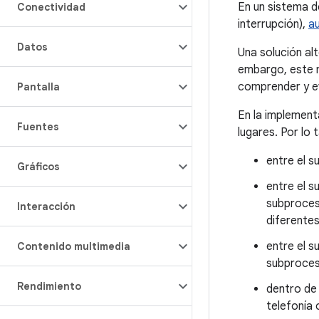
En un sistema d
Conectividad
interrupción),
au
Datos
Una solución al
embargo, este m
comprender y ev
Pantalla
En la implement
Fuentes
lugares. Por lo 
entre el s
Gráficos
entre el s
subproces
Interacción
diferentes
entre el s
Contenido multimedia
subproceso
Rendimiento
dentro de 
telefonía