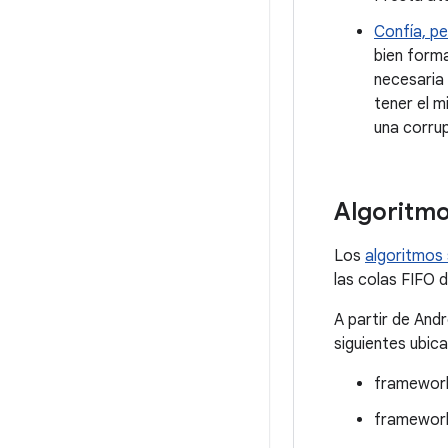
Confía, pe
bien forma
necesaria
tener el 
una corru
Algoritmo
Los
algoritmos 
las colas FIFO 
A partir de And
siguientes ubic
framework
framework