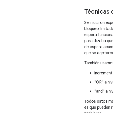
Técnicas 
Se iniciaron ex
bloqueo limitad
espera funciona
garantizaba que
de espera acumu
que se agotaro
También usam
increment
"OR" a niv
"and" a niv
Todos estos mét
es que pueden r