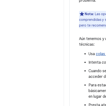
problema.
Nota:
Las ope
comprendidas y s
pero te recomend
Aún tenemos y 
técnicas:
Usa
colas
Intenta
co
Cuando sea
acceder d
Para esta
básicament
en lugar d
Presta at