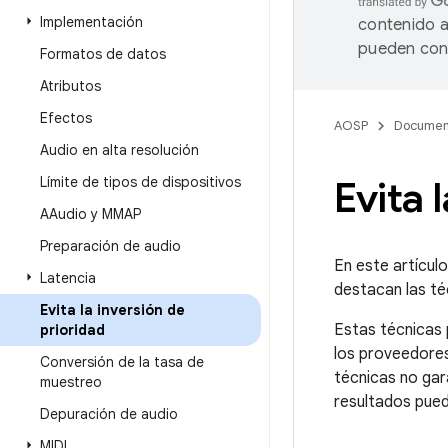
Implementación
contenido a
pueden cont
Formatos de datos
Atributos
Efectos
AOSP
Documen
Audio en alta resolución
Límite de tipos de dispositivos
Evita 
AAudio y MMAP
Preparación de audio
En este artículo
Latencia
destacan las té
Evita la inversión de
Estas técnicas 
prioridad
los proveedores
Conversión de la tasa de
técnicas no gara
muestreo
resultados puede
Depuración de audio
MIDI