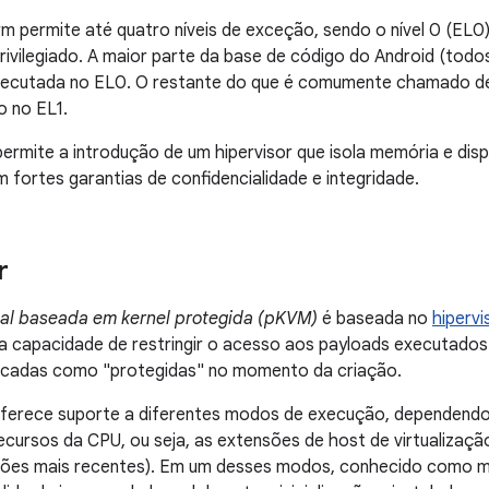
rm permite até quatro níveis de exceção, sendo o nível 0 (EL0) 
privilegiado. A maior parte da base de código do Android (t
xecutada no EL0. O restante do que é comumente chamado de "
o no EL1.
rmite a introdução de um hipervisor que isola memória e disp
 fortes garantias de confidencialidade e integridade.
r
ual baseada em kernel protegida (pKVM)
é baseada no
hipervi
 capacidade de restringir o acesso aos payloads executados
cadas como "protegidas" no momento da criação.
erece suporte a diferentes modos de execução, dependendo d
cursos da CPU, ou seja, as extensões de host de virtualização 
sões mais recentes). Em um desses modos, conhecido como 