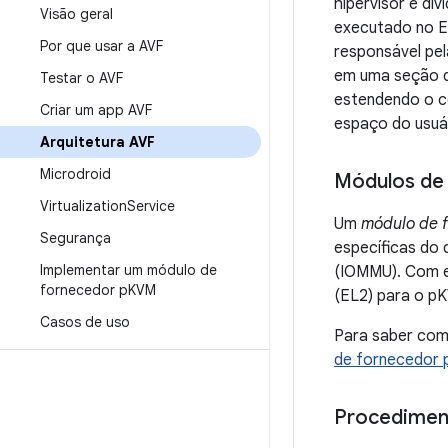
hipervisor é div
Visão geral
executado no E
Por que usar a AVF
responsável pel
em uma seção 
Testar o AVF
estendendo o có
Criar um app AVF
espaço do usuár
Arquitetura AVF
Microdroid
Módulos de
Virtualization
Service
Um
módulo de 
Segurança
específicas do 
Implementar um módulo de
(IOMMU). Com el
fornecedor p
KVM
(EL2) para o p
Casos de uso
Para saber com
de fornecedor
Procediment