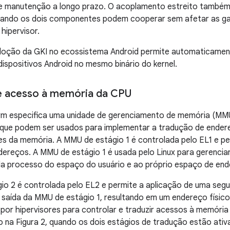
e manutenção a longo prazo. O acoplamento estreito também
ndo os dois componentes podem cooperar sem afetar as ga
hipervisor.
adoção da GKI no ecossistema Android permite automaticament
ispositivos Android no mesmo binário do kernel.
e acesso à memória da CPU
rm especifica uma unidade de gerenciamento de memória (MMU)
 que podem ser usados para implementar a tradução de ender
es da memória. A MMU de estágio 1 é controlada pelo EL1 e per
ereços. A MMU de estágio 1 é usada pelo Linux para gerenciar
a processo do espaço do usuário e ao próprio espaço de ende
io 2 é controlada pelo EL2 e permite a aplicação de uma se
saída da MMU de estágio 1, resultando em um endereço físico
por hipervisores para controlar e traduzir acessos à memóri
na Figura 2, quando os dois estágios de tradução estão ativ