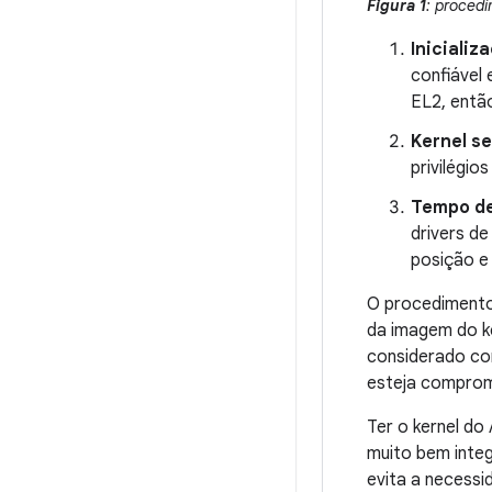
Figura 1
: proced
Inicializ
confiável 
EL2, entã
Kernel se
privilégi
Tempo d
drivers d
posição e
O procedimento 
da imagem do ker
considerado con
esteja comprom
Ter o kernel do
muito bem integ
evita a necessi