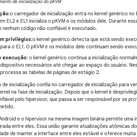
imento de inicialização do pKVM
ação
:o carregador de inicialização entra no kernel genérico no
em EL2 e EL1 inicializa o pKVM e os módulos dele. Durante essa
o nenhum código não confiável é executado.
m privilégios
:o kernel genérico detecta que está sendo exe
os para o EL1. O pKVM e os módulos dele continuam sendo exec
e execução
: o kernel genérico continua a inicialização norm
e dispositivo necessários até chegar ao espaço do usuário. 
 processa as tabelas de páginas de estágio 2.
de inicialização confia no carregador de inicialização para ver
nel na fase de inicialização. Depois que o kernel é desprivileg
fiável pelo hipervisor, que passa a ser responsável por se pr
etido.
 Android e o hipervisor na mesma imagem binária permite uma
rada entre eles. Essa união garante atualizações atômicas d
dade de manter a interface entre eles estável e oferece muit