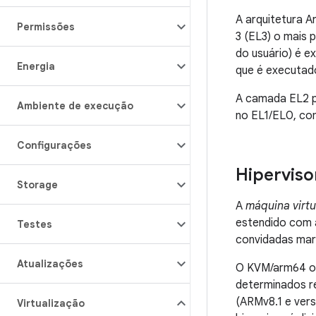
A arquitetura A
Permissões
3 (EL3) o mais 
do usuário) é e
Energia
que é executad
A camada EL2 pe
Ambiente de execução
no EL1/EL0, com
Configurações
Hiperviso
Storage
A
máquina virt
estendido com a
Testes
convidadas mar
Atualizações
O KVM/arm64 of
determinados re
(ARMv8.1 e ver
Virtualização