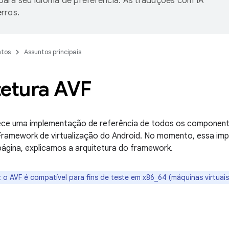
ara seu idioma de preferência. As traduções com IA
rros.
tos
Assuntos principais
tetura AVF
ece uma implementação de referência de todos os component
Framework de virtualização do Android. No momento, essa imp
ágina, explicamos a arquitetura do framework.
:
o AVF é compatível para fins de teste em x86_64 (máquinas virtuai