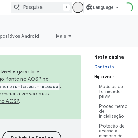
/
positivos Android
Mais
Nesta página
Contexto
ável e garantir a
Hipervisor
igo-fonte no AOSP no
android-latest-release
.
Módulos de
fornecedor
renciar a versão mais
pKVM
no AOSP
.
Procedimento
de
inicialização
Proteção de
acesso à
memória da