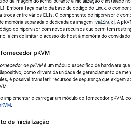
idido da imagem do kernel durante a inicialização e instalado n
L1. Embora faça parte da base de código do Linux, o compo
a troca entre vários EL1s. O componente do hipervisor é comp
de memória separada e dedicada da imagem
vmlinux
. A pKV
digo do hipervisor com novos recursos que permitem restringi
io, além de limitar o acesso do host à memória do convidado 
 fornecedor p
KVM
fornecedor de pKVM
é um módulo específico de hardware que
dispositivo, como drivers da unidade de gerenciamento de me
es, é possível transferir recursos de segurança que exigem a
KVM.
o implementar e carregar um módulo de fornecedor pKVM, co
 pKVM
.
o de inicialização