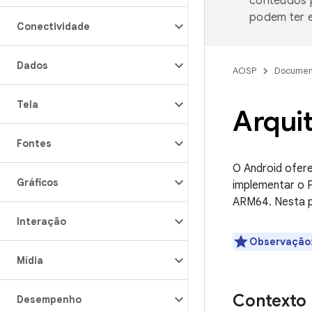
conteúdos p
podem ter e
Conectividade
Dados
AOSP
Documen
Tela
Arqui
Fontes
O Android ofer
Gráficos
implementar o 
ARM64. Nesta p
Interação
Observação
Mídia
Contexto
Desempenho