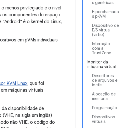
s genéricas
o menos privilegiado e o nível
Hiperchamada
odos os componentes do espaço
s pKVM
Android" é o kernel do Linux,
Dispositivo de
E/S virtual
(virtio)
ositivos em pVMs individuais
Interação
com a
TrustZone
Monitor da
máquina virtual
Descritores
de arquivos e
sor KVM Linux
, que foi
ioctls
 em máquinas virtuais
Alocação de
memória
Programação
a disponibilidade de
(VHE, na sigla em inglês)
Dispositivos
virtuais
modo não VHE, o código do