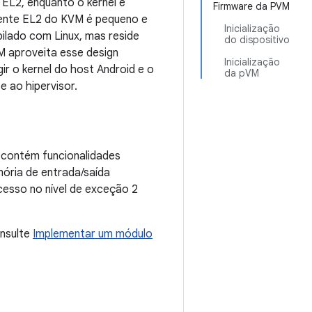
o EL2, enquanto o kernel é
Firmware da PVM
nente EL2 do KVM é pequeno e
Inicialização
ilado com Linux, mas reside
do dispositivo
M aproveita esse design
Inicialização
r o kernel do host Android e o
da pVM
e ao hipervisor.
 contém funcionalidades
mória de entrada/saída
cesso no nível de exceção 2
nsulte
Implementar um módulo