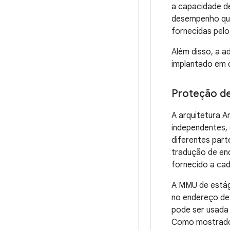
a capacidade d
desempenho qua
fornecidas pelo 
Além disso, a 
implantado em d
Proteção d
A arquitetura A
independentes,
diferentes part
tradução de end
fornecido a cad
A MMU de estág
no endereço de 
pode ser usada 
Como mostrado 