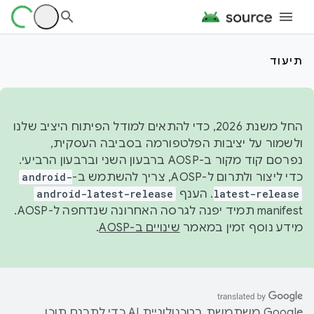
תיעוד
החל משנת 2026, כדי להתאים למודל הפיתוח היציב שלנו
ולשמור על יציבות הפלטפורמה בסביבה העסקית,
נפרסם קוד מקור ב-AOSP ברבעון השני וברבעון הרביעי.
כדי ליצור ולתרום ל-AOSP, צריך להשתמש ב-
android-
latest-release
. הענף
android-latest-release
manifest תמיד יפנה לגרסה האחרונה שנדחפה ל-AOSP.
מידע נוסף זמין במאמר
שינויים ב-AOSP
.
‫Google משתמשת בטכנולוגיית AI כדי לתרגם תוכן