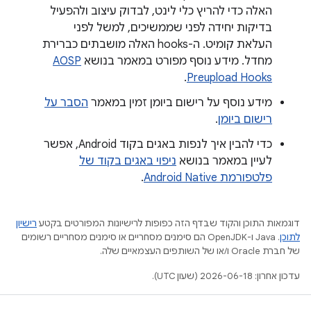
האלה כדי להריץ כלי לינט, לבדוק עיצוב ולהפעיל
בדיקות יחידה לפני שממשיכים, למשל לפני
העלאת קומיט. ה-hooks האלה מושבתים כברירת
מחדל. מידע נוסף מפורט במאמר בנושא
AOSP
.
Preupload Hooks
מידע נוסף על רישום ביומן זמין במאמר
הסבר על
רישום ביומן
.
כדי להבין איך לנפות באגים בקוד Android, אפשר
לעיין במאמר בנושא
ניפוי באגים בקוד של
פלטפורמת Android Native
.
דוגמאות התוכן והקוד שבדף הזה כפופות לרישיונות המפורטים בקטע
רישיון
לתוכן
.‏ Java ו-OpenJDK הם סימנים מסחריים או סימנים מסחריים רשומים
של חברת Oracle ו/או של השותפים העצמאיים שלה.
עדכון אחרון: 2026-06-18 (שעון UTC).