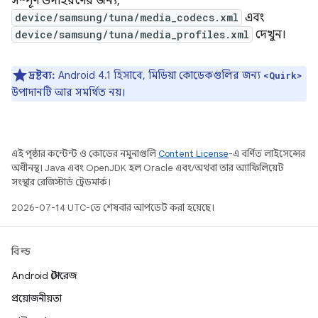
সম্পূর্ণ উদাহরণের জন্য,
device/samsung/tuna/media_codecs.xml
এবং
device/samsung/tuna/media_profiles.xml
দেখুন।
দ্রষ্টব্য:
Android 4.1 হিসাবে, মিডিয়া কোডেকগুলির জন্য
<Quirk>
উপাদানটি আর সমর্থিত নয়।
এই পৃষ্ঠার কন্টেন্ট ও কোডের নমুনাগুলি
Content License
-এ বর্ণিত লাইসেন্সের
অধীনস্থ। Java এবং OpenJDK হল Oracle এবং/অথবা তার অ্যাফিলিয়েট
সংস্থার রেজিস্টার্ড ট্রেডমার্ক।
2026-07-14 UTC-তে শেষবার আপডেট করা হয়েছে।
বিল্ড
Android স্টোরেজ
প্রয়োজনীয়তা