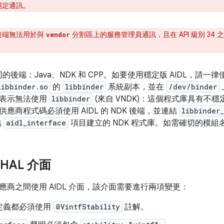
能穩定通訊。
 後端無法用於與
分割區上的服務管理員通訊，且在 API 級別 34 
vendor
同的後端：Java、NDK 和 CPP。如要使用穩定版 AIDL，請一律
libbinder.so
的
libbinder
系統副本，並在
/dev/binder
這表示無法使用
libbinder
(來自 VNDK)：這個程式庫具有不穩定
應商程式碼必須使用 AIDL 的 NDK 後端，並連結
libbinder
結
aidl_interface
項目建立的 NDK 程式庫。如需確切的模組
 HAL 介面
應商之間使用 AIDL 介面，該介面需要進行兩項變更：
定義都必須使用
@VintfStability
註解。