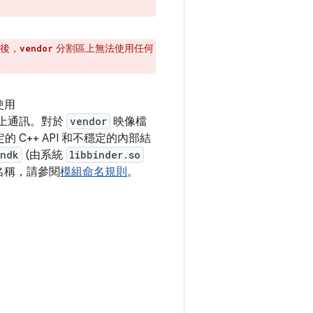
之後，
分割區上無法使用任何
vendor
使用
上通訊。對於
vendor
映像檔
的 C++ API 和不穩定的內部結
_ndk
(由系統
libbinder.so
名稱，請參閱
模組命名規則
。