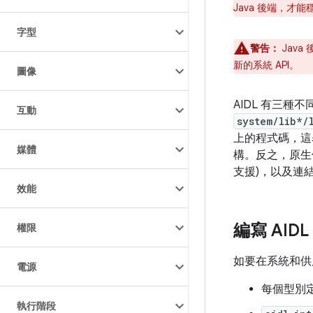
Java 後端，才
字型
警告：
Java
新的系統 API。
圖像
AIDL 有三種不
互動
system/lib*/
上的程式碼，
媒體
構。反之，原生供
支援)，以及連
效能
編寫 AIDL
權限
如要在系統和供
電源
每個型別
執行階段