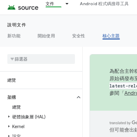
文件
Android 程式碼搜尋工具
說明文件
新功能
開始使用
安全性
核心主題
為配合主幹穩
原始碼發布至
總覽
latest-rel
參閱「
And
架構
總覽
硬體抽象層 (HAL)
Kernel
但可能會出
設定