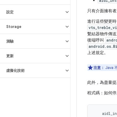
aidl_int
只有介面擁有者
設定
進行這些變更時
Storage
vts_treble_v
繫結器物件傳送
後端呼叫
andr
測驗
android.os.B
上述規定。
更新
注意：
Jav
虛擬化技術
此外，為盡量提
程式碼：如何停用
    aidl_in