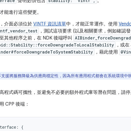
erface
聲明必須包含
stability: "vintf",
。
才能進行這些變更。
，介面必須位於
VINTF 資訊清單
中，才能正常運作。使用
Vendo
intf_vendor_test
，測試這項要求 (以及相關要求，例如確認
至其他程序之前，在 NDK 後端呼叫
AIBinder_forceDowngrad
oid::Stability::forceDowngradeToLocalStability
，或在 
inder#forceDowngradeToSystemStability
，藉此使用
@Vin
a 不支援將服務降級為供應商穩定性，因為所有應用程式都會在系統環境中
高程式碼可攜性，並避免不必要的額外程式庫等潛在問題，請停用 
 CPP 後端：
terface: {
