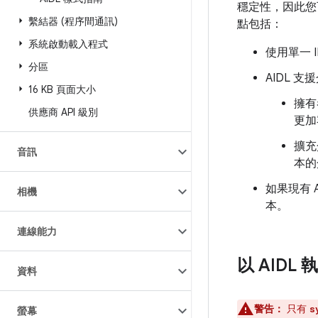
穩定性，因此您可
繫結器 (程序間通訊)
點包括：
系統啟動載入程式
使用單一 
分區
AIDL 
16 KB 頁面大小
擁有
供應商 API 級別
更加
擴充
音訊
本的
如果現有 
相機
本。
連線能力
以 AID
資料
警告：
只有
s
螢幕