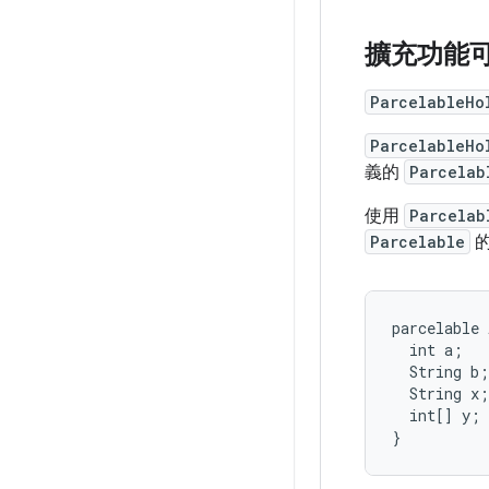
擴充功能可 P
ParcelableHo
ParcelableHo
義的
Parcelab
使用
Parcelab
Parcelable
的
parcelable
int
a
;
String
b
;
String
x
;
int
[]
y
;
}