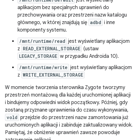
jest wyświetlany
aplikacjom bez specjalnych uprawnień do
przechowywania oraz przestrzeni nazw katalogu
głównego, w której znajdują się
adbd
i inne
komponenty systemu.
/mnt/runtime/read
jest wyświetlany aplikacjom
z
READ_EXTERNAL_STORAGE
(ustaw
LEGACY_STORAGE
w przypadku Androida 10).
/mnt/runtime/write
jest wyświetlany aplikacjom
z
WRITE_EXTERNAL_STORAGE
W momencie tworzenia sterownika Zygote tworzymy
przestrzeń montażową dla każdej uruchomionej aplikacji
i bindujemy odpowiedni widok początkowy. Później, gdy
zostaną przyznane uprawnienia do czasu wykonywania,
vold
przejdzie do przestrzeni nazw zamontowania już
uruchomionych aplikacji i zabinduje zaktualizowany widok.
Pamiętaj, że obniżenie uprawnień zawsze powoduje