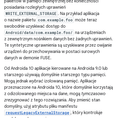
pakietów w pamięci zewnętrznej bez konieczności
posiadania rozległych uprawnień
WRITE_EXTERNAL_STORAGE
. Na przykład aplikacja
o nazwie pakietu
com.example.foo
może teraz
swobodnie uzyskiwać dostęp do
Android/data/com.example.foo/
na urządzeniach
z zewnętrznym nośnikiem danych bez żadnych uprawnień.
Te syntetyczne uprawnienia są uzyskiwane przez owijanie
urządzeń do przechowywania w postaci surowych
danych w demonie FUSE.
Od Androida 10 aplikacje kierowane na Androida 9.0 lub
starszego używają domyślnie starszego typu pamięci.
Mogą jednak
wybrać
izolowaną pamięć. Aplikacje
przeznaczone na Androida 10, które domyślnie korzystają
z odizolowanego miejsca na dane, mogą
tymczasowo
zrezygnować
z tego rozwiązania. Aby zmienić stan
domyślny, użyj atrybutu pliku manifestu
requestLegacyExternalStorage
, który kontroluje