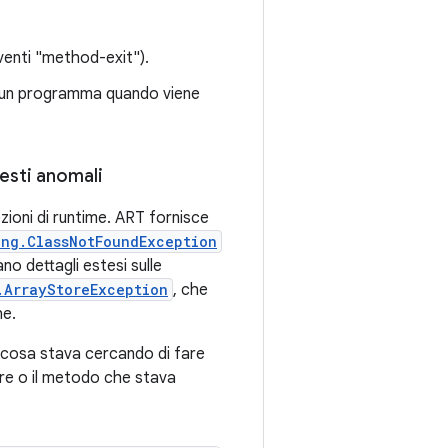
eventi "method-exit").
i un programma quando viene
resti anomali
ezioni di runtime. ART fornisce
ang.ClassNotFoundException
ano dettagli estesi sulle
.ArrayStoreException
, che
he.
 cosa stava cercando di fare
vere o il metodo che stava