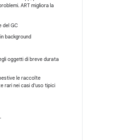
 problemi. ART migliora la
e del GC
 in background
egli oggetti di breve durata
pestive le raccolte
ari nei casi d'uso tipici
.