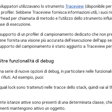
sviluppatori utilizzavano lo strumento
Traceview
(disponibile per
profiler. Sebbene Traceview fornisca informazioni utili, i suoi ri
erhead per chiamata di metodo e l'utilizzo dello strumento infl
ase di esecuzione.
 supporto di un profiler di campionamento dedicato che non pres
ne fornita una visione più accurata dell'esecuzione dell'app s
l supporto del campionamento è stato aggiunto a Traceview per 
ltre funzionalità di debug
 serie di nuove opzioni di debug, in particolare nelle funzional
 rifiuti. Ad esempio, puoi:
quali lock sono trattenuti nelle tracce dello stack, quindi vai al
nte istanze attive sono presenti di una determinata classe, chied
rimenti mantengono attivo un oggetto.