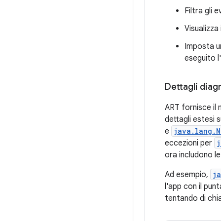
Filtra gli
Visualizza
Imposta u
eseguito l
Dettagli diagn
ART fornisce il 
dettagli estesi 
e
java.lang.N
eccezioni per
j
ora includono le
Ad esempio,
j
l'app con il pun
tentando di chia