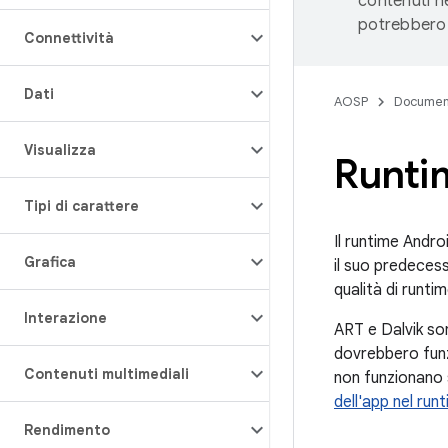
contenuti ne
potrebbero 
Connettività
Dati
AOSP
Documen
Visualizza
Runtim
Tipi di carattere
Il runtime Andro
Grafica
il suo predecess
qualità di runti
Interazione
ART e Dalvik so
dovrebbero funz
Contenuti multimediali
non funzionano 
dell'app nel run
Rendimento