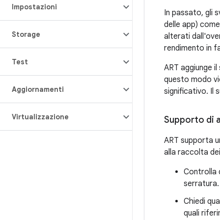
Impostazioni
In passato, gli 
delle app) come 
Storage
alterati dall'ov
rendimento in f
Test
ART aggiunge il
questo modo vie
Aggiornamenti
significativo. I
Virtualizzazione
Supporto di a
ART supporta una
alla raccolta dei
Controlla 
serratura.
Chiedi qua
quali rife