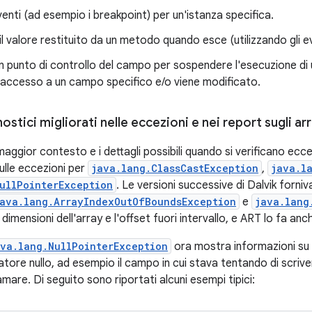
 eventi (ad esempio i breakpoint) per un'istanza specifica.
 il valore restituito da un metodo quando esce (utilizzando gli 
n punto di controllo del campo per sospendere l'esecuzione d
'accesso a un campo specifico e/o viene modificato.
ostici migliorati nelle eccezioni e nei report sugli ar
maggior contesto e i dettagli possibili quando si verificano ecc
sulle eccezioni per
java.lang.ClassCastException
,
java.l
ullPointerException
. Le versioni successive di Dalvik forniv
ava.lang.ArrayIndexOutOfBoundsException
e
java.lang
 dimensioni dell'array e l'offset fuori intervallo, e ART lo fa anc
ava.lang.NullPointerException
ora mostra informazioni su
tatore nullo, ad esempio il campo in cui stava tentando di scri
mare. Di seguito sono riportati alcuni esempi tipici: