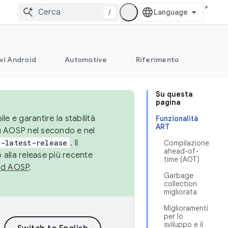
/
vi Android
Automotive
Riferimento
Su questa
pagina
le e garantire la stabilità
Funzionalità
ART
su AOSP nel secondo e nel
-latest-release
. Il
Compilazione
ahead-of-
 alla release più recente
time (AOT)
ad AOSP
.
Garbage
collection
migliorata
Miglioramenti
per lo
sviluppo e il