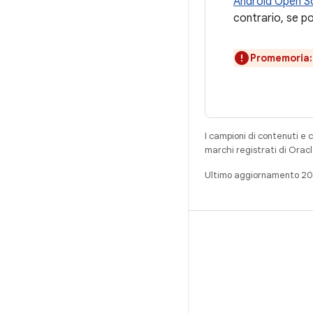
Android Open S
contrario, se po
Promemoria:
I campioni di contenuti e 
marchi registrati di Oracl
Ultimo aggiornamento 2
CREA
Repository per Android
Requisiti
Download