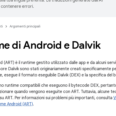
lla tua lingua preferita. Le traduzioni generate dall'AI
contenere errori.
ti
Argomenti principali
e di Android e Dalvik
id (ART) è il runtime gestito utilizzato dalle app e da alcuni ser
ore Dalvik sono stati originariamente creati specificamente per
me, esegue il formato eseguibile Dalvik (DEX) e la specifica de
no runtime compatibili che eseguono il bytecode DEX, pertanto 
ionare quando vengono eseguite con ART. Tuttavia, alcune tec
su ART. Per informazioni sui problemi più importanti, consulta
V
time Android (ART)
.