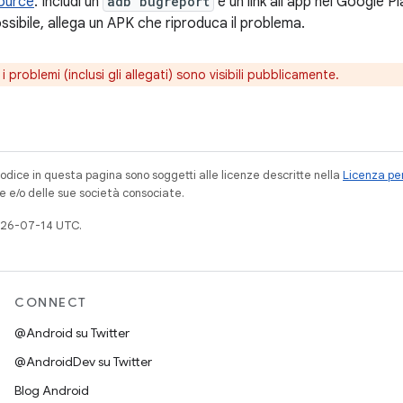
ource
. Includi un
adb bugreport
e un link all'app nel Google Pl
ssibile, allega un APK che riproduca il problema.
i problemi (inclusi gli allegati) sono visibili pubblicamente.
codice in questa pagina sono soggetti alle licenze descritte nella
Licenza per
e e/o delle sue società consociate.
026-07-14 UTC.
CONNECT
@Android su Twitter
@AndroidDev su Twitter
Blog Android