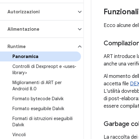
Funzional
Autorizzazioni
Ecco alcune dell
Alimentazione
Compilazio
Runtime
ART introduce l
Panoramica
anche una verifi
Controlli di Dexpreopt e <uses-
library>
Al momento dell
Miglioramenti di ART per
accetta file
DE
Android 8
.
0
L'utilità dovrebb
di post-elabora
Formato bytecode Dalvik
essere compilati
Formato eseguibile Dalvik
Formati di istruzioni eseguibili
Garbage col
Dalvik
Vincoli
La raccolta dei 