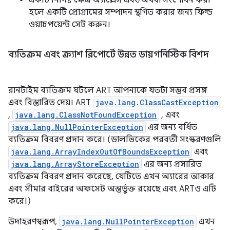
একটি নির্দিষ্ট ক্ষেত্র অ্যাক্সেস এবং/অথবা সংশোধন করা
হলে একটি প্রোগ্রামের সম্পাদন স্থগিত করার জন্য ফিল্ড
ওয়াচপয়েন্ট সেট করুন।
ব্যতিক্রম এবং ক্র্যাশ রিপোর্টে উন্নত ডায়গনিস্টিক বিশদ
রানটাইম ব্যতিক্রম ঘটলে ART আপনাকে যতটা সম্ভব প্রসঙ্গ
এবং বিস্তারিত দেয়। ART
java.lang.ClassCastException
,
java.lang.ClassNotFoundException
, এবং
java.lang.NullPointerException
এর জন্য বর্ধিত
ব্যতিক্রম বিবরণ প্রদান করে। (ডালভিকের পরবর্তী সংস্করণগুলি
java.lang.ArrayIndexOutOfBoundsException
এবং
java.lang.ArrayStoreException
এর জন্য প্রসারিত
ব্যতিক্রম বিবরণ প্রদান করেছে, যেটিতে এখন অ্যারের আকার
এবং সীমার বাইরের অফসেট অন্তর্ভুক্ত রয়েছে এবং ARTও এটি
করে।)
উদাহরণস্বরূপ,
java.lang.NullPointerException
এখন