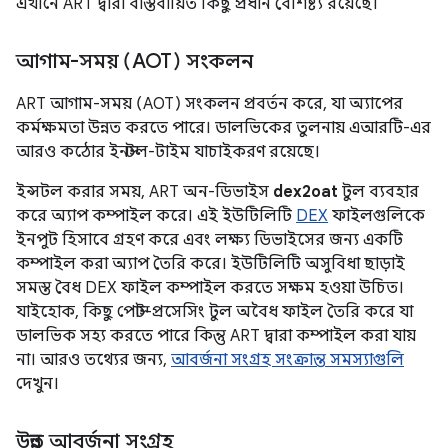
এখানে ART দ্বারা বাস্তবায়িত কিছু প্রধান বৈশিষ্ট্য রয়েছে।
আগাম-সময় (AOT) সংকলন
ART আগাম-সময় (AOT) সংকলন প্রবর্তন করে, যা অ্যাপের
কর্মক্ষমতা উন্নত করতে পারে। ডালভিকের তুলনায় এআরটি-এর
আরও কঠোর ইনস্টল-টাইম যাচাইকরণ রয়েছে।
ইন্সটল করার সময়, ART অন-ডিভাইস
dex2oat
টুল ব্যবহার
করে অ্যাপ কম্পাইল করে। এই ইউটিলিটি
DEX
ফাইলগুলিকে
ইনপুট হিসাবে গ্রহণ করে এবং লক্ষ্য ডিভাইসের জন্য একটি
কম্পাইল করা অ্যাপ তৈরি করে। ইউটিলিটি অসুবিধা ছাড়াই
সমস্ত বৈধ DEX ফাইল কম্পাইল করতে সক্ষম হওয়া উচিত।
যাইহোক, কিছু পোস্ট-প্রসেসিং টুল অবৈধ ফাইল তৈরি করে যা
ডালভিক সহ্য করতে পারে কিন্তু ART দ্বারা কম্পাইল করা যায়
না। আরও তথ্যের জন্য,
আবর্জনা সংগ্রহ সংক্রান্ত সমস্যাগুলি
দেখুন।
উন্নত আবর্জনা সংগ্রহ