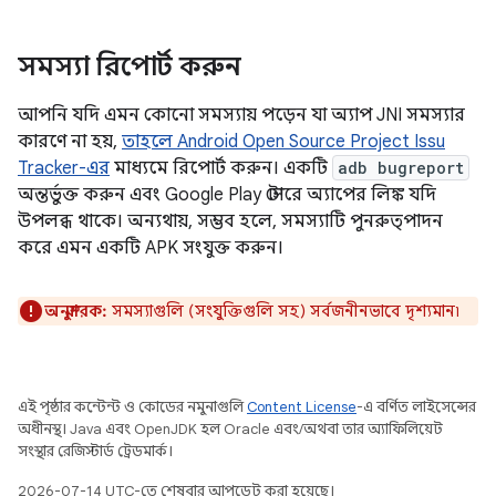
সমস্যা রিপোর্ট করুন
আপনি যদি এমন কোনো সমস্যায় পড়েন যা অ্যাপ JNI সমস্যার
কারণে না হয়,
তাহলে Android Open Source Project Issu
Tracker-এর
মাধ্যমে রিপোর্ট করুন। একটি
adb bugreport
অন্তর্ভুক্ত করুন এবং Google Play স্টোরে অ্যাপের লিঙ্ক যদি
উপলব্ধ থাকে। অন্যথায়, সম্ভব হলে, সমস্যাটি পুনরুত্পাদন
করে এমন একটি APK সংযুক্ত করুন।
অনুস্মারক:
সমস্যাগুলি (সংযুক্তিগুলি সহ) সর্বজনীনভাবে দৃশ্যমান৷
এই পৃষ্ঠার কন্টেন্ট ও কোডের নমুনাগুলি
Content License
-এ বর্ণিত লাইসেন্সের
অধীনস্থ। Java এবং OpenJDK হল Oracle এবং/অথবা তার অ্যাফিলিয়েট
সংস্থার রেজিস্টার্ড ট্রেডমার্ক।
2026-07-14 UTC-তে শেষবার আপডেট করা হয়েছে।