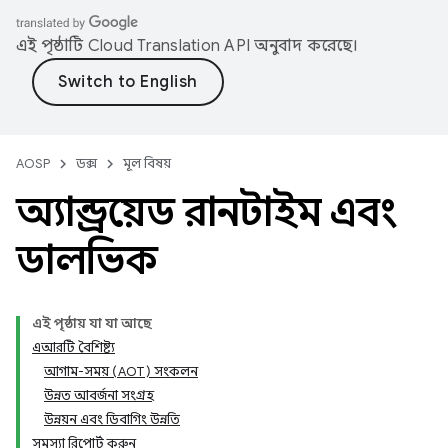
এই পৃষ্ঠাটি
Cloud Translation API
অনুবাদ করেছে।
AOSP
ডক্স
মূল বিষয়
অ্যান্ড্রয়েড রানটাইম এবং
ডালভিক
এই পৃষ্ঠায় যা যা আছে
এআরটি বৈশিষ্ট্য
আগাম-সময় (AOT) সংকলন
উন্নত আবর্জনা সংগ্রহ
উন্নয়ন এবং ডিবাগিং উন্নতি
সমস্যা রিপোর্ট করুন