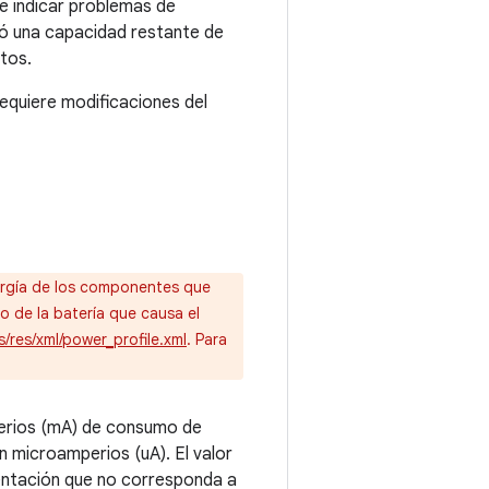
e indicar problemas de
zó una capacidad restante de
tos.
requiere modificaciones del
nergía de los componentes que
 de la batería que causa el
/res/xml/power_profile.xml
. Para
mperios (mA) de consumo de
n microamperios (uA). El valor
imentación que no corresponda a