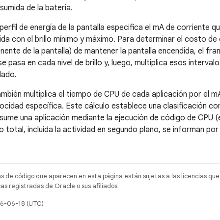
sumida de la batería.
perfil de energía de la pantalla especifica el mA de corriente 
da con el brillo mínimo y máximo. Para determinar el costo de e
ente de la pantalla) de mantener la pantalla encendida, el fr
e pasa en cada nivel de brillo y, luego, multiplica esos interval
lado.
mbién multiplica el tiempo de CPU de cada aplicación por el m
locidad específica. Este cálculo establece una clasificación c
sume una aplicación mediante la ejecución de código de CPU 
o total, incluida la actividad en segundo plano, se informan po
as de código que aparecen en esta página están sujetas a las licencias que
s registradas de Oracle o sus afiliados.
26-06-18 (UTC)