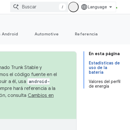
/
s Android
Automotive
Referencia
En esta página
Estadísticas de
mado Trunk Stable y
uso de la
batería
emos el código fuente en el
uir a él, usa
android-
Valores del perfil
de energía
empre hará referencia a la
ión, consulta
Cambios en