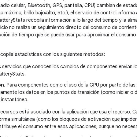
, radio celular, Bluetooth, GPS, pantalla, CPU) cambian de 
a máxima, brillo bajo/alto, etc.), el servicio de control informa
atteryStats recopila información a lo largo del tiempo y la alm
rvicio no realiza un seguimiento directo del consumo de corrient
ación de tiempo que se puede usar para aproximar el consumo 
copila estadísticas con los siguientes métodos:
s servicios que conocen los cambios de componentes envían l
atteryStats.
ón
. Para componentes como el uso de la CPU por parte de las
mente los datos en los puntos de transición (como iniciar o d
 instantánea.
ecursos está asociado con la aplicación que usa el recurso. C
orma simultánea (como los bloqueos de activación que impiden
stribuye el consumo entre esas aplicaciones, aunque no neces