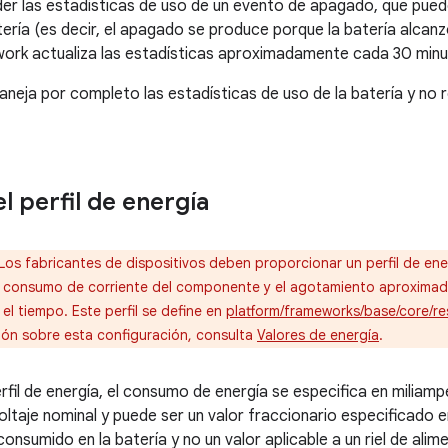
der las estadísticas de uso de un evento de apagado, que pued
ría (es decir, el apagado se produce porque la batería alcan
work actualiza las estadísticas aproximadamente cada 30 minu
neja por completo las estadísticas de uso de la batería y no 
l perfil de energía
Los fabricantes de dispositivos deben proporcionar un perfil de e
de consumo de corriente del componente y el agotamiento aproximado
l tiempo. Este perfil se define en
platform/frameworks/base/core/res
ión sobre esta configuración, consulta
Valores de energía
.
rfil de energía, el consumo de energía se especifica en milia
oltaje nominal y puede ser un valor fraccionario especificado e
consumido en la batería y no un valor aplicable a un riel de al