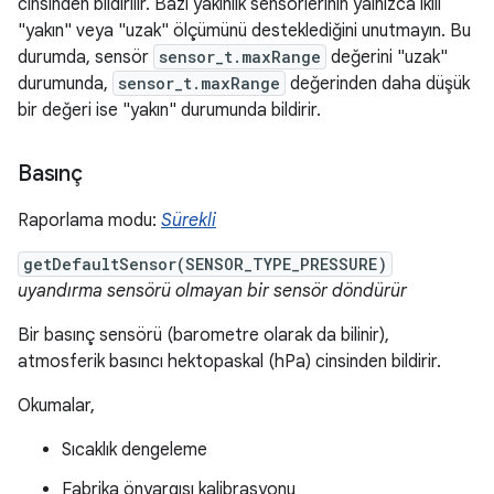
cinsinden bildirilir. Bazı yakınlık sensörlerinin yalnızca ikili
"yakın" veya "uzak" ölçümünü desteklediğini unutmayın. Bu
durumda, sensör
sensor_t.maxRange
değerini "uzak"
durumunda,
sensor_t.maxRange
değerinden daha düşük
bir değeri ise "yakın" durumunda bildirir.
Basınç
Raporlama modu:
Sürekli
getDefaultSensor(SENSOR_TYPE_PRESSURE)
uyandırma sensörü olmayan bir sensör döndürür
Bir basınç sensörü (barometre olarak da bilinir),
atmosferik basıncı hektopaskal (hPa) cinsinden bildirir.
Okumalar,
Sıcaklık dengeleme
Fabrika önyargısı kalibrasyonu