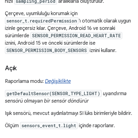
hızlı
sampling_period
aralıklarla oluşturulur.
Çerçeve, uyumluluğu korumak için
sensor_t.requiredPermission
'ı otomatik olarak uygun
izinle geçersiz kılar. Çerçeve, Android 16 ve sonraki
sürümlerde
SENSOR_PERMISSION_READ_HEART_RATE
iznini, Android 15 ve önceki sürümlerde ise
SENSOR_PERMISSION_BODY_SENSORS
iznini kullanır.
Açık
Raporlama modu:
Değişiklikte
getDefaultSensor(SENSOR_TYPE_LIGHT)
uyandırma
sensörü olmayan bir sensör döndürür
Işık sensörü, mevcut aydınlatmayı SI lüks birimleriyle bildirir.
Ölçüm
sensors_event_t.light
içinde raporlanır.