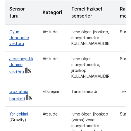
Sensör
Temel fiziksel
Rapo
Kategori
türü
sensörler
mod
Oyun
Attitude
İvme ölçer, jiroskop,
Sürekl
döndürme
manyetometre
vektörü
KULLANILMAMALIDIR
Jeomanyetik
Attitude
İvme ölçer,
Sürekl
dönme
manyetometre,
jiroskop
vektörü
KULLANILMAMALIDIR.
Göz atma
Etkileşim
Tanımlanmadı
Tek g
hareketi
Yer çekimi
Attitude
İvme ölçer, jiroskop
Sürekl
(Gravity)
(varsa) veya
manyetometre