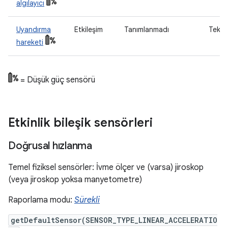
algılayıcı
Uyandırma
Etkileşim
Tanımlanmadı
Tek g
hareketi
= Düşük güç sensörü
Etkinlik bileşik sensörleri
Doğrusal hızlanma
Temel fiziksel sensörler: İvme ölçer ve (varsa) jiroskop
(veya jiroskop yoksa manyetometre)
Raporlama modu:
Sürekli
getDefaultSensor(SENSOR_TYPE_LINEAR_ACCELERATIO