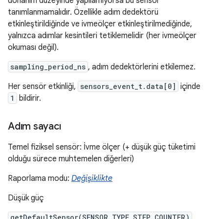
donanım düzeyinde yapılamıyorsa bu sensör
tanımlanmamalıdır. Özellikle adım dedektörü
etkinleştirildiğinde ve ivmeölçer etkinleştirilmediğinde,
yalnızca adımlar kesintileri tetiklemelidir (her ivmeölçer
okuması değil).
sampling_period_ns
, adım dedektörlerini etkilemez.
Her sensör etkinliği,
sensors_event_t.data[0]
içinde
1
bildirir.
Adım sayacı
Temel fiziksel sensör: İvme ölçer (+ düşük güç tüketimi
olduğu sürece muhtemelen diğerleri)
Raporlama modu:
Değişiklikte
Düşük güç
getDefaultSensor(SENSOR_TYPE_STEP_COUNTER)