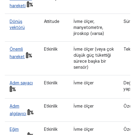
hareketi
Dönüş
Attitude
İvme ölçer,
Sürekl
vektörü
manyetometre,
jiroskop (varsa)
Önemli
Etkinlik
İvme ölçer (veya çok
Tek g
düşük güç tükettiği
hareket
sürece başka bir
sensör)
Adım sayacı
Etkinlik
İvme ölçer
Değişi
yapıl
Adım
Etkinlik
İvme ölçer
Özel
algılayıcı
Eğim
Etkinlik
İvme ölçer
Özel