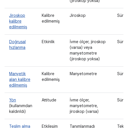
(jiroskop yoksa)
Jiroskop
Kalibre
Jiroskop
Sürekl
kalibre
edilmemiş
edilmemiş
Doğrusal
Etkinlik
İvme ölçer, jiroskop
Sürekl
hızlanma
(varsa) veya
manyetometre
(jiroskop yoksa)
Manyetik
Kalibre
Manyetometre
Sürekl
alan kalibre
edilmemiş
edilmemiş
Yön
Attitude
İvme ölçer,
Sürekl
(kullanımdan
manyetometre,
kaldırıldı)
jiroskop (varsa)
Teslim alma
Etkileşim
Tanımlanmadı
Tek g