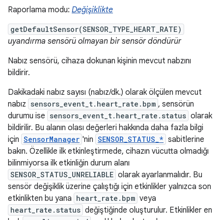
Raporlama modu:
Değişiklikte
getDefaultSensor(SENSOR_TYPE_HEART_RATE)
uyandırma sensörü olmayan bir sensör döndürür
Nabız sensörü, cihaza dokunan kişinin mevcut nabzını
bildirir.
Dakikadaki nabız sayısı (nabız/dk.) olarak ölçülen mevcut
nabız
sensors_event_t.heart_rate.bpm
, sensörün
durumu ise
sensors_event_t.heart_rate.status
olarak
bildirilir. Bu alanın olası değerleri hakkında daha fazla bilgi
için
SensorManager
'nin
SENSOR_STATUS_*
sabitlerine
bakın. Özellikle ilk etkinleştirmede, cihazın vücutta olmadığı
bilinmiyorsa ilk etkinliğin durum alanı
SENSOR_STATUS_UNRELIABLE
olarak ayarlanmalıdır. Bu
sensör değişiklik üzerine çalıştığı için etkinlikler yalnızca son
etkinlikten bu yana
heart_rate.bpm
veya
heart_rate.status
değiştiğinde oluşturulur. Etkinlikler en