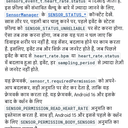
sensors_event_t.heart_rate.status
में दिखाई जाती है.
इस फ़ील्ड की संभावित वैल्यू के बारे में ज़्यादा जानने के लिए,
SensorManager
के
SENSOR_STATUS_*
कॉन्स्टेंट देखें.
खास तौर पर, पहली बार चालू करने पर, पहले इवेंट के स्टेटस
फ़ील्ड को
SENSOR_STATUS_UNRELIABLE
पर सेट करना होगा.
ऐसा तब तक करना होगा, जब तक यह पता न चल जाए कि
डिवाइस शरीर पर नहीं है. यह सेंसर, बदलाव होने पर काम करता
है. इसलिए, इवेंट तब और सिर्फ़ तब जनरेट होते हैं, जब पिछले
इवेंट के बाद से
heart_rate.bpm
या
heart_rate.status
में बदलाव हुआ हो. इवेंट, हर
sampling_period
से ज़्यादा तेज़ी
से जनरेट नहीं होते.
यह फ़्रेमवर्क,
sensor_t.requiredPermission
को अपने-
आप बदलकर, सही अनुमति पर सेट कर देता है, ताकि यह
फ़्रेमवर्क काम करता रहे. यह फ़्रेमवर्क, Android 16 और इसके
बाद के वर्शन के लिए
SENSOR_PERMISSION_READ_HEART_RATE
अनुमति का
इस्तेमाल करता है. साथ ही, Android 15 और इससे पहले के वर्शन
के लिए
SENSOR_PERMISSION_BODY_SENSORS
अनुमति का