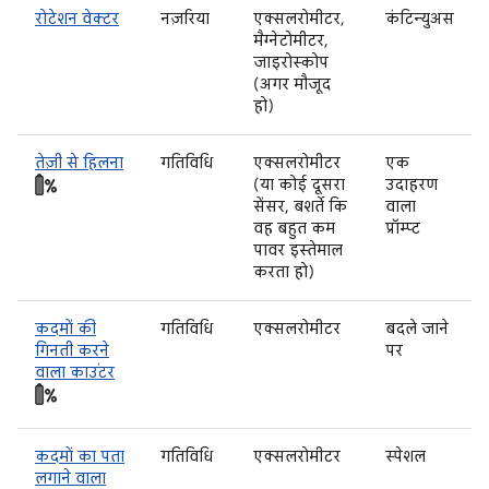
रोटेशन वेक्टर
नज़रिया
एक्सलरोमीटर,
कंटिन्युअस
मैग्नेटोमीटर,
जाइरोस्कोप
(अगर मौजूद
हो)
तेज़ी से हिलना
गतिविधि
एक्सलरोमीटर
एक
(या कोई दूसरा
उदाहरण
सेंसर, बशर्ते कि
वाला
वह बहुत कम
प्रॉम्प्ट
पावर इस्तेमाल
करता हो)
कदमों की
गतिविधि
एक्सलरोमीटर
बदले जाने
गिनती करने
पर
वाला काउंटर
कदमों का पता
गतिविधि
एक्सलरोमीटर
स्पेशल
लगाने वाला