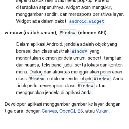
seperti kotak teks atau menu pop-up. Karena
diterapkan sepenuhnya, widget akan mengukur,
menggambar sendiri, dan merespons peristiwa layar.
Widget ada dalam paket
android.widget
.
window (istilah umum),
Window
(elemen API)
Dalam aplikasi Android, jendela adalah objek yang
berasal dari class abstrak
Window
yang
menentukan elemen jendela umum, seperti tampilan
dan nuansa, teks panel judul, serta lokasi dan konten
menu. Dialog dan aktivitas menggunakan penerapan
class
Window
untuk merender objek
Window
. Anda
tidak perlu menerapkan class
Window
atau
menggunakan jendela di aplikasi Anda.
Developer aplikasi menggambar gambar ke layar dengan
tiga cara: dengan
Canvas
,
OpenGL ES
, atau
Vulkan
.