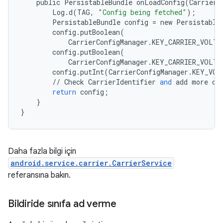
public
PersistableBundle
onLoadConfig
(
CarrierI
Log
.
d
(
TAG
,
"Config being fetched"
);
PersistableBundle
config
=
new
Persistable
config
.
putBoolean
(
CarrierConfigManager
.
KEY_CARRIER_VOLTE
config
.
putBoolean
(
CarrierConfigManager
.
KEY_CARRIER_VOLTE
config
.
putInt
(
CarrierConfigManager
.
KEY_VOL
//
Check
CarrierIdentifier
and
add
more
co
return
config
;
}
}
Daha fazla bilgi için
android.service.carrier.CarrierService
referansına bakın.
Bildiride sınıfa ad verme