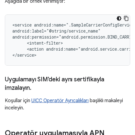
Aşağıda bir örnek verilmiştir:
<service android:name=".SampleCarrierConfigService"
android:label="@string/service_name"

android:permission="android.permission.BIND_CARRIER
      <intent-filter>

      <action android:name="android.service.carrier
</service>
Uygulamayı SIM'deki aynı sertifikayla
imzalayın
.
Koşullar için
UICC Operatör Ayrıcalıkları
başlıklı makaleyi
inceleyin.
Operatör uygulamasıyla APN