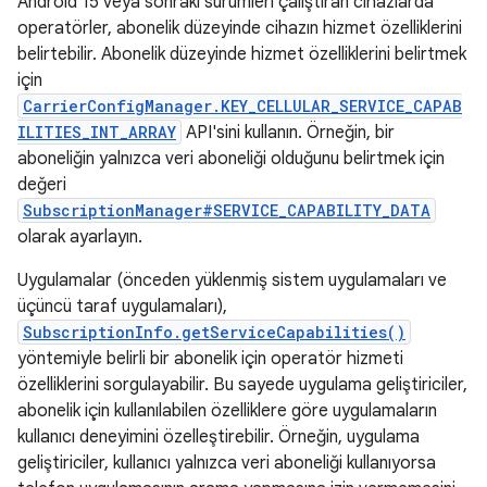
Android 15 veya sonraki sürümleri çalıştıran cihazlarda
operatörler, abonelik düzeyinde cihazın hizmet özelliklerini
belirtebilir. Abonelik düzeyinde hizmet özelliklerini belirtmek
için
CarrierConfigManager.KEY_CELLULAR_SERVICE_CAPAB
ILITIES_INT_ARRAY
API'sini kullanın. Örneğin, bir
aboneliğin yalnızca veri aboneliği olduğunu belirtmek için
değeri
SubscriptionManager#SERVICE_CAPABILITY_DATA
olarak ayarlayın.
Uygulamalar (önceden yüklenmiş sistem uygulamaları ve
üçüncü taraf uygulamaları),
SubscriptionInfo.getServiceCapabilities()
yöntemiyle belirli bir abonelik için operatör hizmeti
özelliklerini sorgulayabilir. Bu sayede uygulama geliştiriciler,
abonelik için kullanılabilen özelliklere göre uygulamaların
kullanıcı deneyimini özelleştirebilir. Örneğin, uygulama
geliştiriciler, kullanıcı yalnızca veri aboneliği kullanıyorsa