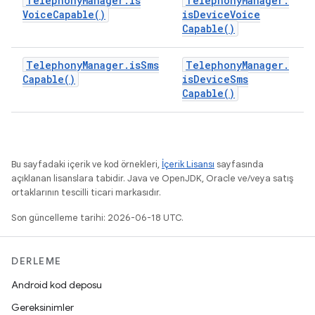
Telephony
Manager
.
is
Telephony
Manager
.
Voice
Capable(
)
is
Device
Voice
Capable(
)
Telephony
Manager
.
is
Sms
Telephony
Manager
.
Capable(
)
is
Device
Sms
Capable(
)
Bu sayfadaki içerik ve kod örnekleri,
İçerik Lisansı
sayfasında
açıklanan lisanslara tabidir. Java ve OpenJDK, Oracle ve/veya satış
ortaklarının tescilli ticari markasıdır.
Son güncelleme tarihi: 2026-06-18 UTC.
DERLEME
Android kod deposu
Gereksinimler