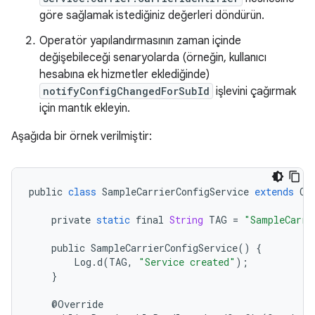
göre sağlamak istediğiniz değerleri döndürün.
Operatör yapılandırmasının zaman içinde
değişebileceği senaryolarda (örneğin, kullanıcı
hesabına ek hizmetler eklediğinde)
notifyConfigChangedForSubId
işlevini çağırmak
için mantık ekleyin.
Aşağıda bir örnek verilmiştir:
public
class
SampleCarrierConfigService
extends
Ca
private
static
final
String
TAG
=
"SampleCarri
public
SampleCarrierConfigService
()
{
Log
.
d
(
TAG
,
"Service created"
);
}
@
Override