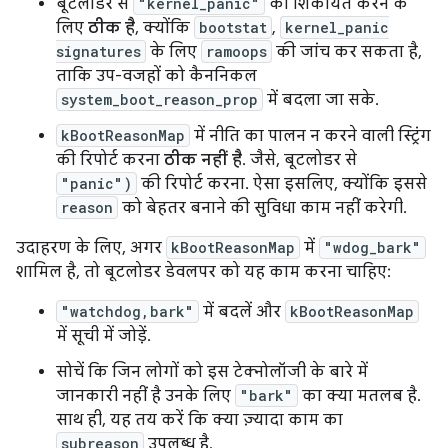
बूटलोडर से
"kernel_panic"
की शिकायत करने के
लिए
ठीक है
, क्योंकि
bootstat
,
kernel_panic
signatures
के लिए
ramoops
की जांच कर सकता है,
ताकि उप-वजहों को कैननिकल
system_boot_reason_prop
में बदला जा सके.
kBootReasonMap
में नीति का पालन न करने वाली स्ट्रिंग
की रिपोर्ट करना
ठीक नहीं है
. जैसे, बूटलोडर से
"panic")
की रिपोर्ट करना. ऐसा इसलिए, क्योंकि इससे
reason
को बेहतर बनाने की सुविधा काम नहीं करेगी.
उदाहरण के लिए, अगर
kBootReasonMap
में
"wdog_bark"
शामिल है, तो बूटलोडर डेवलपर को यह काम करना चाहिए:
"watchdog,bark"
में बदलें और
kBootReasonMap
में सूची में जोड़ें.
सोचें कि जिन लोगों को इस टेक्नोलॉजी के बारे में
जानकारी नहीं है उनके लिए
"bark"
का क्या मतलब है.
साथ ही, यह तय करें कि क्या ज़्यादा काम का
subreason
उपलब्ध है.