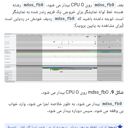
بعد،
mdss_fb0
روی CPU 0 بیدار می شود.
mdss_fb0
رشته
هسته خط لوله نمایشگر برای خروجی یک فریم رندر شده به نمایشگر
است. توجه داشته باشید که
mdss_fb0
ردیف خودش در ردیابی است
(برای مشاهده به پایین بروید):
شکل 9.
mdss_fb0 روی CPU 0 بیدار می شود.
mdss_fb0
بیدار می شود، به طور خلاصه اجرا می شود، وارد خواب
بی وقفه می شود، سپس دوباره بیدار می شود.
توجه:
از این نقطه به بعد، ردیابی پیچیده تر می شود زیرا کار نهایی توسط