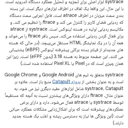
systrace ابزار اصلی برای تجزیه و تحلیل عملکرد دستگاه اندروید است.
با این حال، این واقعا یک لفاف در اطراف ابزارهای دیگر است. این بسته
بندی سمت میزبان در اطراف
atrace
است، فایل اجرایی سمت دستگاه
که ردیابی فضای کاربر را کنترل می کند و
ftrace
را تنظیم می کند، و
مکانیسم ردیابی اولیه در هسته لینوکس است. systrace از atrace
برای فعال کردن ردیابی استفاده می‌کند، سپس بافر ftrace را می‌خواند و
همه آن را در یک نمایشگر HTML مستقل می‌پیچد. (در حالی که هسته
های جدیدتر از فیلتر بسته برکلی پیشرفته لینوکس (eBPF) پشتیبانی
می کنند، این صفحه مربوط به هسته 3.18 (بدون eFPF) است، زیرا این
همان چیزی است که در Pixel یا Pixel XL استفاده شده است.)
systrace متعلق به تیم های Google Android و Google Chrome
است و به عنوان بخشی از
پروژه Catapult
منبع باز است. علاوه بر
systrace، Catapult شامل ابزارهای مفید دیگری نیز می شود. به
عنوان مثال، ftrace دارای ویژگی‌های بیشتری نسبت به آنچه که مستقیماً
توسط systrace یا atrace فعال می‌شود، دارد و دارای برخی
عملکردهای پیشرفته است که برای اشکال‌زدایی مشکلات عملکرد حیاتی
است. (این ویژگی ها نیاز به دسترسی ریشه و اغلب یک هسته جدید
دارند.)