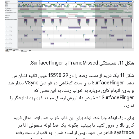
شکل 11.
همبستگی FrameMissed با SurfaceFlinger.
شکل 11 یک فریم از دست رفته را در 15598.29 میلی ثانیه نشان می
دهد. SurfaceFlinger برای مدت کوتاهی در فواصل VSync بیدار شد
و بدون انجام کاری دوباره به خواب رفت، به این معنی که
SurfaceFlinger تشخیص داد ارزش ارسال مجدد فریم به نمایشگر را
ندارد.
برای درک اینکه چرا خط لوله برای این قاب خراب شد، ابتدا مثال فریم
کاری بالا را مرور کنید تا ببینید چگونه یک خط لوله معمولی UI در
systrace ظاهر می شود. پس از آماده شدن، به قاب از دست رفته