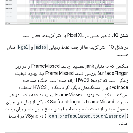
شکل 10.
تأخیر لمسی در Pixel XL با اکثر گزینه‌ها فعال است.
در شکل 10، اکثر گزینه ها از جمله نقاط ردیابی
mdss
و
kgsl
فعال
هستند.
هنگامی که به دنبال jank هستید، ردیف FrameMissed را در زیر
SurfaceFlinger بررسی کنید. FrameMissed یک بهبود کیفیت
زندگی است که توسط HWC2 ارائه شده است. هنگام مشاهده
systrace برای دستگاه‌های دیگر، اگر دستگاه از HWC2 استفاده
نمی‌کند، ممکن است ردیف FrameMissed وجود نداشته باشد. در هر
صورت، FrameMissed با SurfaceFlinger که یکی از زمان‌های اجرای
معمول خود را از دست داده و تعداد بافرهای معلق بدون تغییر برای برنامه
(
com.prefabulated.touchlatency
) در VSync در ارتباط
است.