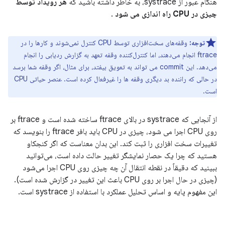
هنگام عبور از systrace، به خاطر داشته باشید که
هر رویداد توسط
چیزی در CPU راه اندازی می شود
.
توجه:
وقفه‌های سخت‌افزاری توسط CPU کنترل نمی‌شوند و کارها را در
ftrace انجام می‌دهند، اما کنترل‌کننده وقفه تعهد به گزارش ردیابی را انجام
می‌دهد. این commit می تواند به تعویق بیفتد، برای مثال، اگر وقفه شما برسد
در حالی که راننده بد دیگری وقفه ها را غیرفعال کرده است. عنصر حیاتی CPU
است.
از آنجایی که systrace در بالای ftrace ساخته شده است و ftrace بر
روی CPU اجرا می شود، چیزی در CPU باید بافر ftrace را بنویسد که
تغییرات سخت افزاری را ثبت کند. این بدان معناست که اگر کنجکاو
هستید که چرا یک حصار نمایشگر تغییر حالت داده است، می‌توانید
ببینید که دقیقاً در نقطه انتقال آن چه چیزی روی CPU اجرا می‌شود
(چیزی در حال اجرا بر روی CPU باعث این تغییر در گزارش شده است).
این مفهوم پایه و اساس تحلیل عملکرد با استفاده از systrace است.