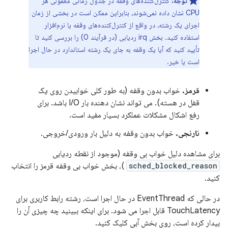
توجه:
کنترل‌کننده‌های وقفه در جدول زمانی معمولی هر
CPU نشان داده نمی‌شوند، بنابراین ممکن است در بخشی از زمان
اجرای یک رشته، در واقع از کنترل‌کننده‌های وقفه یا نرم‌افزار
استفاده کنید. بخش irq ردیابی (در فرآیند 0) را بررسی کنید تا
تأیید کنید که آیا یک وقفه به جای یک رشته استاندارد در حال اجرا
است یا خیر.
قرمز.
خواب بدون وقفه (به طور کلی خوابیدن روی یک
قفل در هسته). می تواند نشان دهنده بار I/O باشد. برای
رفع اشکال مشکلات عملکرد بسیار مفید است.
نارنجی.
خواب بدون وقفه به دلیل بار ورودی/خروجی.
برای مشاهده دلیل خواب بی وقفه (موجود از نقطه ردیابی
sched_blocked_reason
)، بخش خواب بی وقفه قرمز را انتخاب
کنید.
در حالی که EventThread در حال اجرا است، رشته رابط کاربری برای
TouchLatency قابل اجرا می شود. برای اینکه ببینید چه چیزی آن را
بیدار کرده است، روی بخش آبی کلیک کنید.