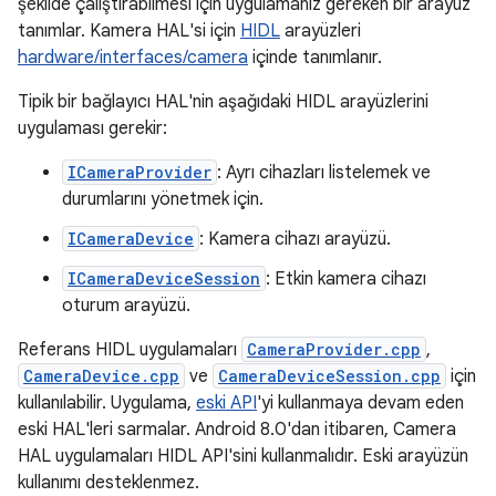
şekilde çalıştırabilmesi için uygulamanız gereken bir arayüz
tanımlar. Kamera HAL'si için
HIDL
arayüzleri
hardware/interfaces/camera
içinde tanımlanır.
Tipik bir bağlayıcı HAL'nin aşağıdaki HIDL arayüzlerini
uygulaması gerekir:
ICameraProvider
: Ayrı cihazları listelemek ve
durumlarını yönetmek için.
ICameraDevice
: Kamera cihazı arayüzü.
ICameraDeviceSession
: Etkin kamera cihazı
oturum arayüzü.
Referans HIDL uygulamaları
CameraProvider.cpp
,
CameraDevice.cpp
ve
CameraDeviceSession.cpp
için
kullanılabilir. Uygulama,
eski API
'yi kullanmaya devam eden
eski HAL'leri sarmalar. Android 8.0'dan itibaren, Camera
HAL uygulamaları HIDL API'sini kullanmalıdır. Eski arayüzün
kullanımı desteklenmez.