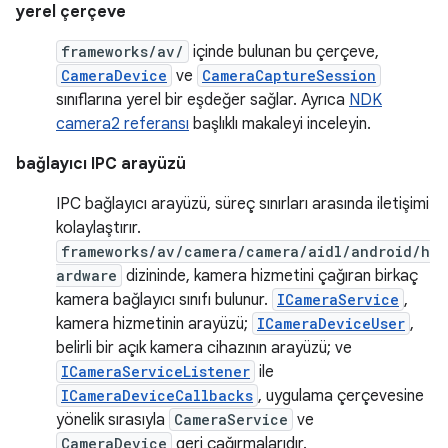
yerel çerçeve
frameworks/av/
içinde bulunan bu çerçeve,
CameraDevice
ve
CameraCaptureSession
sınıflarına yerel bir eşdeğer sağlar. Ayrıca
NDK
camera2 referansı
başlıklı makaleyi inceleyin.
bağlayıcı IPC arayüzü
IPC bağlayıcı arayüzü, süreç sınırları arasında iletişimi
kolaylaştırır.
frameworks/av/camera/camera/aidl/android/h
ardware
dizininde, kamera hizmetini çağıran birkaç
kamera bağlayıcı sınıfı bulunur.
ICameraService
,
kamera hizmetinin arayüzü;
ICameraDeviceUser
,
belirli bir açık kamera cihazının arayüzü; ve
ICameraServiceListener
ile
ICameraDeviceCallbacks
, uygulama çerçevesine
yönelik sırasıyla
CameraService
ve
CameraDevice
geri çağırmalarıdır.