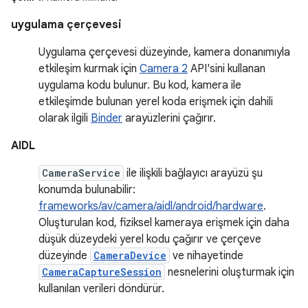
uygulama çerçevesi
Uygulama çerçevesi düzeyinde, kamera donanımıyla
etkileşim kurmak için
Camera 2
API'sini kullanan
uygulama kodu bulunur. Bu kod, kamera ile
etkileşimde bulunan yerel koda erişmek için dahili
olarak ilgili
Binder
arayüzlerini çağırır.
AIDL
CameraService
ile ilişkili bağlayıcı arayüzü şu
konumda bulunabilir:
frameworks/av/camera/aidl/android/hardware
.
Oluşturulan kod, fiziksel kameraya erişmek için daha
düşük düzeydeki yerel kodu çağırır ve çerçeve
düzeyinde
CameraDevice
ve nihayetinde
CameraCaptureSession
nesnelerini oluşturmak için
kullanılan verileri döndürür.