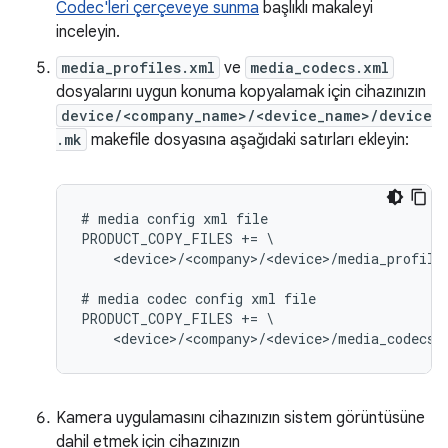
Codec'leri çerçeveye sunma
başlıklı makaleyi
inceleyin.
media_profiles.xml
ve
media_codecs.xml
dosyalarını uygun konuma kopyalamak için cihazınızın
device/<company_name>/<device_name>/device
.mk
makefile dosyasına aşağıdaki satırları ekleyin:
# media config xml file

PRODUCT_COPY_FILES += \

    <device>/<company>/<device>/media_profile
# media codec config xml file

PRODUCT_COPY_FILES += \

Kamera uygulamasını cihazınızın sistem görüntüsüne
dahil etmek için cihazınızın