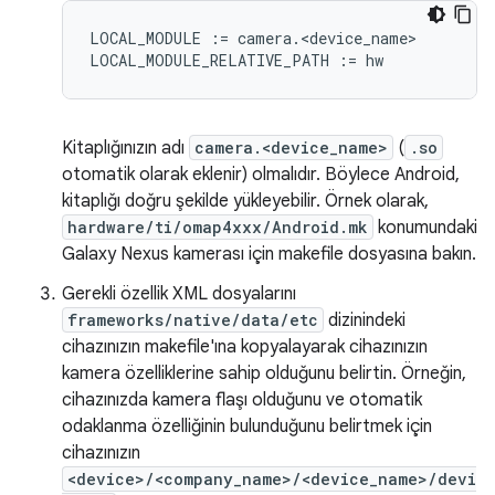
LOCAL_MODULE := camera.<device_name>

Kitaplığınızın adı
camera.<device_name>
(
.so
otomatik olarak eklenir) olmalıdır. Böylece Android,
kitaplığı doğru şekilde yükleyebilir. Örnek olarak,
hardware/ti/omap4xxx/Android.mk
konumundaki
Galaxy Nexus kamerası için makefile dosyasına bakın.
Gerekli özellik XML dosyalarını
frameworks/native/data/etc
dizinindeki
cihazınızın makefile'ına kopyalayarak cihazınızın
kamera özelliklerine sahip olduğunu belirtin. Örneğin,
cihazınızda kamera flaşı olduğunu ve otomatik
odaklanma özelliğinin bulunduğunu belirtmek için
cihazınızın
<device>/<company_name>/<device_name>/devi