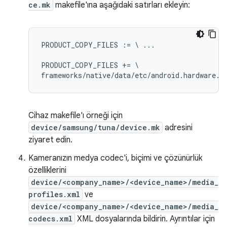
ce.mk
makefile'ına aşağıdaki satırları ekleyin:
PRODUCT_COPY_FILES := \ ...

PRODUCT_COPY_FILES += \

Cihaz makefile'ı örneği için
device/samsung/tuna/device.mk
adresini
ziyaret edin.
Kameranızın medya codec'i, biçimi ve çözünürlük
özelliklerini
device/<company_name>/<device_name>/media_
profiles.xml
ve
device/<company_name>/<device_name>/media_
codecs.xml
XML dosyalarında bildirin. Ayrıntılar için