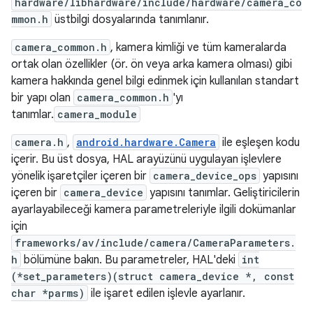
hardware/libhardware/include/hardware/camera_co
mmon.h
üstbilgi dosyalarında tanımlanır.
camera_common.h
, kamera kimliği ve tüm kameralarda
ortak olan özellikler (ör. ön veya arka kamera olması) gibi
kamera hakkında genel bilgi edinmek için kullanılan standart
bir yapı olan
camera_common.h
'yı
tanımlar.
camera_module
camera.h
,
android.hardware.Camera
ile eşleşen kodu
içerir. Bu üst dosya, HAL arayüzünü uygulayan işlevlere
yönelik işaretçiler içeren bir
camera_device_ops
yapısını
içeren bir
camera_device
yapısını tanımlar. Geliştiricilerin
ayarlayabileceği kamera parametreleriyle ilgili dokümanlar
için
frameworks/av/include/camera/CameraParameters.
h
bölümüne bakın. Bu parametreler, HAL'deki
int
(*set_parameters)(struct camera_device *, const
char *parms)
ile işaret edilen işlevle ayarlanır.