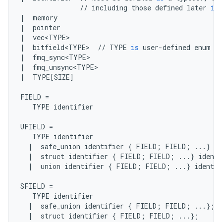
//
including
those
defined
later
in
|
memory
|
pointer
|
vec<TYPE>
|
bitfield<TYPE>
//
TYPE
is
user
-
defined
enum
|
fmq_sync<TYPE>
|
fmq_unsync<TYPE>
|
TYPE
[
SIZE
]
FIELD
=
TYPE
identifier
UFIELD
=
TYPE
identifier
|
safe_union
identifier
{
FIELD
;
FIELD
;
...
}
id
|
struct
identifier
{
FIELD
;
FIELD
;
...
}
identi
|
union
identifier
{
FIELD
;
FIELD
;
...
}
identif
SFIELD
=
TYPE
identifier
|
safe_union
identifier
{
FIELD
;
FIELD
;
...
};
|
struct
identifier
{
FIELD
;
FIELD
;
...
};