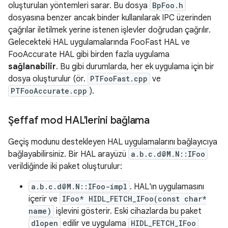
oluşturulan yöntemleri sarar. Bu dosya
BpFoo.h
dosyasına benzer ancak binder kullanılarak IPC üzerinden
çağrılar iletilmek yerine istenen işlevler doğrudan çağrılır.
Gelecekteki HAL uygulamalarında FooFast HAL ve
FooAccurate HAL gibi birden fazla uygulama
sağlanabilir
. Bu gibi durumlarda, her ek uygulama için bir
dosya oluşturulur (ör.
PTFooFast.cpp
ve
PTFooAccurate.cpp
).
Şeffaf mod HAL'lerini bağlama
Geçiş modunu destekleyen HAL uygulamalarını bağlayıcıya
bağlayabilirsiniz. Bir HAL arayüzü
a.b.c.d@M.N::IFoo
verildiğinde iki paket oluşturulur:
a.b.c.d@M.N::IFoo-impl
. HAL'ın uygulamasını
içerir ve
IFoo* HIDL_FETCH_IFoo(const char*
name)
işlevini gösterir. Eski cihazlarda bu paket
dlopen
edilir ve uygulama
HIDL_FETCH_IFoo