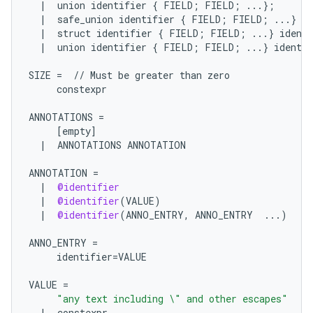
|
union
identifier
{
FIELD
;
FIELD
;
...
};
|
safe_union
identifier
{
FIELD
;
FIELD
;
...
}
id
|
struct
identifier
{
FIELD
;
FIELD
;
...
}
identi
|
union
identifier
{
FIELD
;
FIELD
;
...
}
identif
SIZE
=
//
Must
be
greater
than
zero
constexpr
ANNOTATIONS
=
[
empty
]
|
ANNOTATIONS
ANNOTATION
ANNOTATION
=
|
@identifier
|
@identifier
(
VALUE
)
|
@identifier
(
ANNO_ENTRY
,
ANNO_ENTRY
...
)
ANNO_ENTRY
=
identifier
=
VALUE
VALUE
=
"any text including 
\"
 and other escapes"
|
constexpr