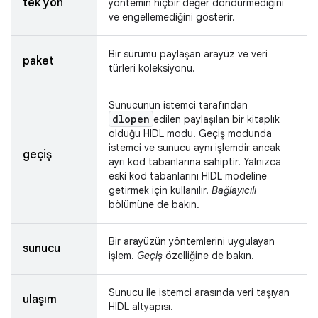
tek yön
yöntemin hiçbir değer döndürmediğini
ve engellemediğini gösterir.
Bir sürümü paylaşan arayüz ve veri
paket
türleri koleksiyonu.
Sunucunun istemci tarafından
dlopen
edilen paylaşılan bir kitaplık
olduğu HIDL modu. Geçiş modunda
istemci ve sunucu aynı işlemdir ancak
geçiş
ayrı kod tabanlarına sahiptir. Yalnızca
eski kod tabanlarını HIDL modeline
getirmek için kullanılır.
Bağlayıcılı
bölümüne de bakın.
Bir arayüzün yöntemlerini uygulayan
sunucu
işlem.
Geçiş
özelliğine de bakın.
Sunucu ile istemci arasında veri taşıyan
ulaşım
HIDL altyapısı.