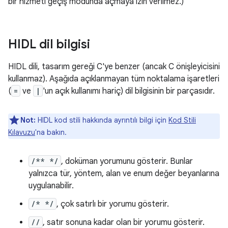
bir hizmeti geçiş modunda açmaya izin verilmez.)
HIDL dil bilgisi
HIDL dili, tasarım gereği C'ye benzer (ancak C önişleyicisini
kullanmaz). Aşağıda açıklanmayan tüm noktalama işaretleri
(
=
ve
|
'un açık kullanımı hariç) dil bilgisinin bir parçasıdır.
Not:
HIDL kod stili hakkında ayrıntılı bilgi için
Kod Stili
Kılavuzu
'na bakın.
/** */
, doküman yorumunu gösterir. Bunlar
yalnızca tür, yöntem, alan ve enum değer beyanlarına
uygulanabilir.
/* */
, çok satırlı bir yorumu gösterir.
//
, satır sonuna kadar olan bir yorumu gösterir.