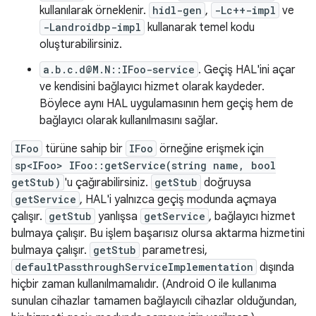
kullanılarak örneklenir.
hidl-gen
,
-Lc++-impl
ve
-Landroidbp-impl
kullanarak temel kodu
oluşturabilirsiniz.
a.b.c.d@M.N::IFoo-service
. Geçiş HAL'ini açar
ve kendisini bağlayıcı hizmet olarak kaydeder.
Böylece aynı HAL uygulamasının hem geçiş hem de
bağlayıcı olarak kullanılmasını sağlar.
IFoo
türüne sahip bir
IFoo
örneğine erişmek için
sp<IFoo> IFoo::getService(string name, bool
getStub)
'u çağırabilirsiniz.
getStub
doğruysa
getService
, HAL'i yalnızca geçiş modunda açmaya
çalışır.
getStub
yanlışsa
getService
, bağlayıcı hizmet
bulmaya çalışır. Bu işlem başarısız olursa aktarma hizmetini
bulmaya çalışır.
getStub
parametresi,
defaultPassthroughServiceImplementation
dışında
hiçbir zaman kullanılmamalıdır. (Android O ile kullanıma
sunulan cihazlar tamamen bağlayıcılı cihazlar olduğundan,