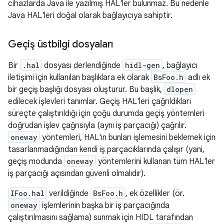
cihazlarda Java ile yazılmış HAL'ler bulunmaz. Bu nedenle
Java HAL'leri doğal olarak bağlayıcıya sahiptir.
Geçiş üstbilgi dosyaları
Bir
.hal
dosyası derlendiğinde
hidl-gen
, bağlayıcı
iletişimi için kullanılan başlıklara ek olarak
BsFoo.h
adlı ek
bir geçiş başlığı dosyası oluşturur. Bu başlık,
dlopen
edilecek işlevleri tanımlar. Geçiş HAL'leri çağrıldıkları
süreçte çalıştırıldığı için çoğu durumda geçiş yöntemleri
doğrudan işlev çağrısıyla (aynı iş parçacığı) çağrılır.
oneway
yöntemleri, HAL'ın bunları işlemesini beklemek için
tasarlanmadığından kendi iş parçacıklarında çalışır (yani,
geçiş modunda
oneway
yöntemlerini kullanan tüm HAL'ler
iş parçacığı açısından güvenli olmalıdır).
IFoo.hal
verildiğinde
BsFoo.h
, ek özellikler (ör.
oneway
işlemlerinin başka bir iş parçacığında
çalıştırılmasını sağlama) sunmak için HIDL tarafından