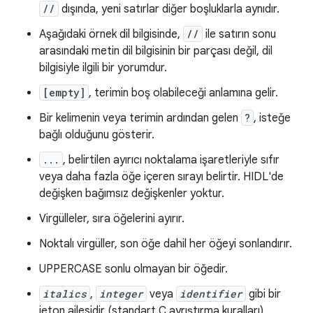
//
dışında, yeni satırlar diğer boşluklarla aynıdır.
Aşağıdaki örnek dil bilgisinde,
//
ile satırın sonu
arasındaki metin dil bilgisinin bir parçası değil, dil
bilgisiyle ilgili bir yorumdur.
[empty]
, terimin boş olabileceği anlamına gelir.
Bir kelimenin veya terimin ardından gelen
?
, isteğe
bağlı olduğunu gösterir.
...
, belirtilen ayırıcı noktalama işaretleriyle sıfır
veya daha fazla öğe içeren sırayı belirtir. HIDL'de
değişken bağımsız değişkenler yoktur.
Virgülleler, sıra öğelerini ayırır.
Noktalı virgüller, son öğe dahil her öğeyi sonlandırır.
UPPERCASE sonlu olmayan bir öğedir.
italics
,
integer
veya
identifier
gibi bir
jeton ailesidir (standart C ayrıştırma kuralları).