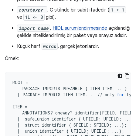
constexpr
, C stilinde bir sabit ifadedir (
1 + 1
ve
1L << 3
gibi).
import_name
,
HIDL sürümlendirmesinde
açıklandığı
şekilde niteliklendirilmiş bir paket veya arayüz adıdır.
Küçük harf
words
, gerçek jetonlardır.
Örnek:
ROOT
=
PACKAGE
IMPORTS
PREAMBLE
{
ITEM
ITEM
...
}
/
|
PACKAGE
IMPORTS
ITEM
ITEM
...
//
only
for
typ
ITEM
=
ANNOTATIONS
?
oneway
?
identifier
(
FIELD
,
FIELD
|
safe_union
identifier
{
UFIELD
;
UFIELD
;
...
}
|
struct
identifier
{
SFIELD
;
SFIELD
;
...
};
/
|
union
identifier
{
UFIELD
;
UFIELD
;
...
};