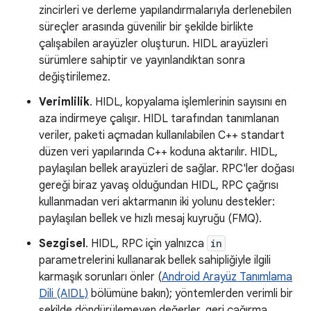
zincirleri ve derleme yapılandırmalarıyla derlenebilen
süreçler arasında güvenilir bir şekilde birlikte
çalışabilen arayüzler oluşturun. HIDL arayüzleri
sürümlere sahiptir ve yayınlandıktan sonra
değiştirilemez.
Verimlilik
. HIDL, kopyalama işlemlerinin sayısını en
aza indirmeye çalışır. HIDL tarafından tanımlanan
veriler, paketi açmadan kullanılabilen C++ standart
düzen veri yapılarında C++ koduna aktarılır. HIDL,
paylaşılan bellek arayüzleri de sağlar. RPC'ler doğası
gereği biraz yavaş olduğundan HIDL, RPC çağrısı
kullanmadan veri aktarmanın iki yolunu destekler:
paylaşılan bellek ve hızlı mesaj kuyruğu (FMQ).
Sezgisel
. HIDL, RPC için yalnızca
in
parametrelerini kullanarak bellek sahipliğiyle ilgili
karmaşık sorunları önler (
Android Arayüz Tanımlama
Dili (AIDL)
bölümüne bakın); yöntemlerden verimli bir
şekilde döndürülemeyen değerler, geri çağırma