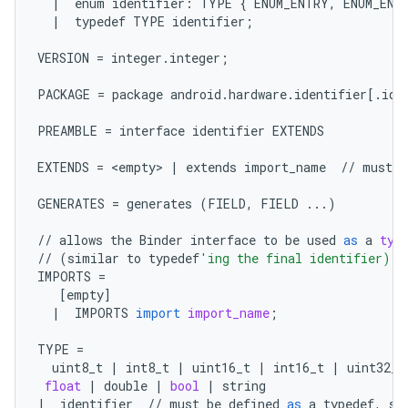
|
enum
identifier
:
TYPE
{
ENUM_ENTRY
,
ENUM_ENT
|
typedef
TYPE
identifier
;
VERSION
=
integer
.
integer
;
PACKAGE
=
package
android
.
hardware
.
identifier
[
.
ide
PREAMBLE
=
interface
identifier
EXTENDS
EXTENDS
=
 <
empty
> 
|
extends
import_name
//
must
b
GENERATES
=
generates
(
FIELD
,
FIELD
...
)
//
allows
the
Binder
interface
to
be
used
as
a
typ
//
(
similar
to
typedef
'ing the final identifier)
IMPORTS
=
[
empty
]
|
IMPORTS
import
import_name
;
TYPE
=
uint8_t
|
int8_t
|
uint16_t
|
int16_t
|
uint32_t
float
|
double
|
bool
|
string
|
identifier
//
must
be
defined
as
a
typedef
,
st