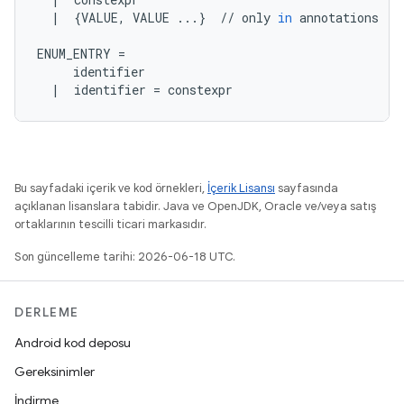
|
{
VALUE
,
VALUE
...
}
//
only
in
annotations
ENUM_ENTRY
=
identifier
|
identifier
=
constexpr
Bu sayfadaki içerik ve kod örnekleri,
İçerik Lisansı
sayfasında
açıklanan lisanslara tabidir. Java ve OpenJDK, Oracle ve/veya satış
ortaklarının tescilli ticari markasıdır.
Son güncelleme tarihi: 2026-06-18 UTC.
DERLEME
Android kod deposu
Gereksinimler
İndirme