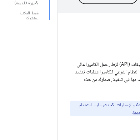
الأجهزة (قديمة)
ضبط المكتبة
المشتركة
تربط طبقة تجريد أجهزة الكاميرا (HAL) في Android واجهات برمجة التطبيقات (API) لإطار عمل الكاميرا عالي
لنظام الفرعي للكاميرا عمليات تنفيذ
تخدامها في تنفيذ إصدارك من هذه
إذا كنت تنفّذ طبقة تجريد أجهزة الكاميرا على الإصدار 8.0 من Android والإصدارات الأحدث، عليك استخدام
ديمة
.