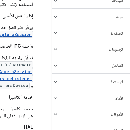
البيانات
تُستخدَم لإنشاء كائن
إطار العمل الأصلي
عرض
يوفّر إطار العمل هذا
الخطوط
aptureSession
واجهة IPC الخاصة بالرابط
الرسومات
تسهّل واجهة الرابط IPC التواصل بين حدود العمليات. تتوفّر عدة فئات روابط للكاميرا في الـ
roid/hardware
التفاعل
CameraService
rviceListener
الوسائط
و
ameraDevice
خدمة الكاميرا
الأداء
خدمة الكاميرا، المو
الأذونات
هي الرمز الفعلي الذ
HAL