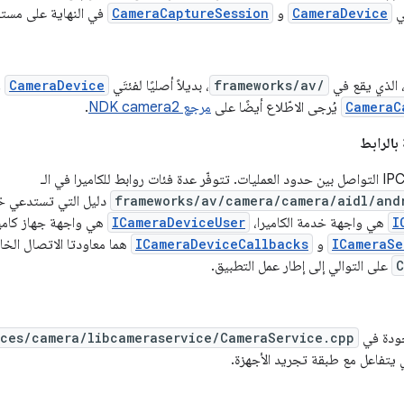
َي
CameraDevice
و
CameraCaptureSession
في النهاية على مستو
، الذي يقع في
frameworks/av/
، بديلاً أصليًا لفئتَي
CameraDevice
و
CameraC
يُرجى الاطّلاع أيضًا على
مرجع NDK camera2
.
frameworks/av/camera/camera/aidl/and
دليل التي تستدعي خدم
I
هي واجهة خدمة الكاميرا،
ICameraDeviceUser
هي واجهة جهاز كامير
ICameraSe
و
ICameraDeviceCallbacks
هما معاودتا الاتصال الخا
C
على التوالي إلى إطار عمل التطبيق.
جودة في
ices/camera/libcameraservice/CameraService.cpp
ي يتفاعل مع طبقة تجريد الأجهزة.