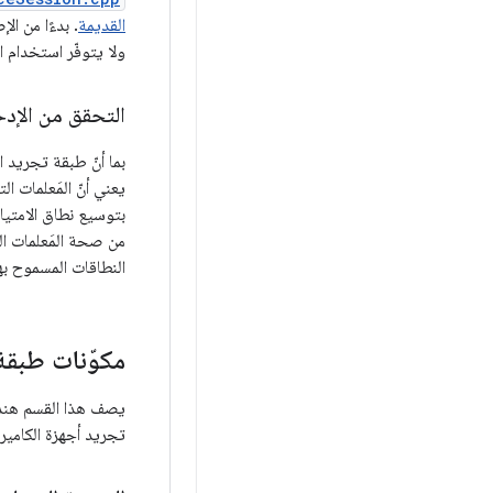
القديمة
ولا يتوفّر استخدام ا
التحقق من الإدخ
بما أنّ طبقة تجريد ا
يعني أنّ المَعلمات ا
بتوسيع نطاق الامتياز
من صحة المَعلمات ال
النطاقات المسموح بها
مكوّنات طبقة 
يصف هذا القسم هندس
تجريد أجهزة الكاميرا على الإصدار 8.0 من Android والإصدارات الأحدث واجهة بر