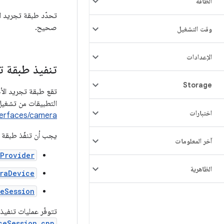
الطاقة
تحدّد طبقة تجريد ال
صحيح.
وقت التشغيل
الإعدادات
تنفيذ طبقة ت
Storage
التطبيقات من تشغيل
اختبارات
terfaces/camera
يجب أن تنفّذ طبقة تجريد
آخر المعلومات
Provider
الظاهرية
raDevice
eSession
تتوفّر عمليات تنفيذ HIDL مرجعية ل
ceSession.cpp