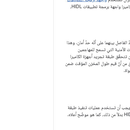
. بدءًا من الإصدار 8.0 من Android، يجب أن تستخدم عمليات تنفيذ طبقة تجريد أجهزة الكاميرا واجهة برمجة تطبيقات HIDL،
الفاصل بينهما على أنّه حدّ أمان. وهذا
رات الأمنية التي تسمح للمهاجمين
ن تتحقّق طبقة تجريد أجهزة الكاميرا
ّق من أنّ قيم طول المخزن المؤقت ضمن
اة.
 يجب أن تستخدم عمليات تنفيذ طبقة