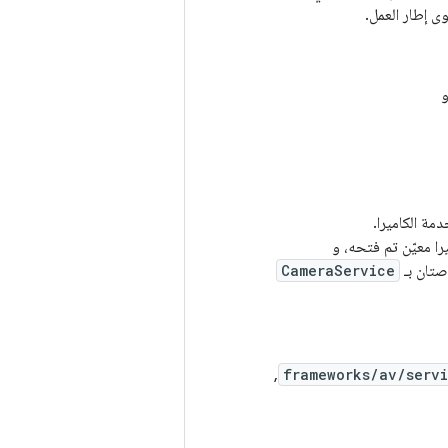
ى إطار العمل.
ة الكاميرا.
ا معيّن تم فتحه، و
صتان بـ
CameraService
,
frameworks/av/serv