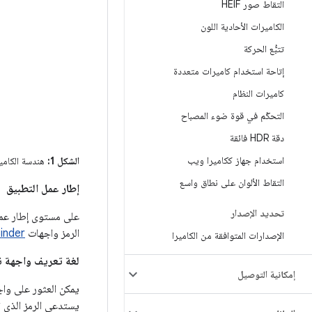
التقاط صور HEIF
الكاميرات الأحادية اللون
تتبُّع الحركة
إتاحة استخدام كاميرات متعددة
كاميرات النظام
التحكّم في قوة ضوء المصباح
دقة HDR فائقة
استخدام جهاز ككاميرا ويب
الشكل 1:
هندسة الكامير
التقاط الألوان على نطاق واسع
إطار عمل التطبيق
تحديد الإصدار
على مستوى إطار عمل
الرمز واجهات
inder
الإصدارات المتوافقة من الكاميرا
لغة تعريف واجهة نظام Android 
إمكانية التوصيل
يمكن العثور على واجه
يستدعي الرمز الذي تم