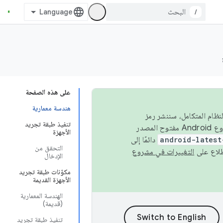
/
على هذه الصفحة
هندسة معمارية
 في النظام المتكامل، سننشر رمز
تنفيذ طبقة تجريد
المصدر في مشروع Android مفتوح المصدر (AOSP) في الربعَين الثاني والرابع. لبناء مشروع Android مفتوح المصدر
الأجهزة
android-latest
دائمًا إلى
التحقق من
التغييرات في مشروع
الإدخال
مكوّنات طبقة تجريد
الأجهزة القديمة
الهندسة المعمارية
(قديمة)
تنفيذ طبقة تجريد