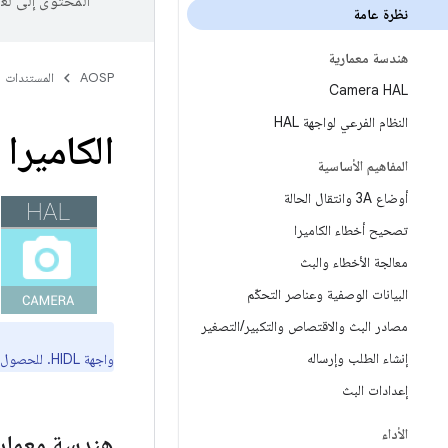
المحتوى إلى لغ
نظرة عامة
هندسة معمارية
AOSP
المستندات
Camera HAL
النظام الفرعي لواجهة HAL
الكاميرا
المفاهيم الأساسية
أوضاع 3A وانتقال الحالة
تصحيح أخطاء الكاميرا
معالجة الأخطاء والبث
البيانات الوصفية وعناصر التحكّم
مصادر البث والاقتصاص والتكبير
/
التصغير
إنشاء الطلب وإرساله
واجهة HIDL. للحصول على معلومات عن المكوّنات القديمة، يُرجى الاطّلاع على
إعدادات البث
الأداء
هندسة معمار