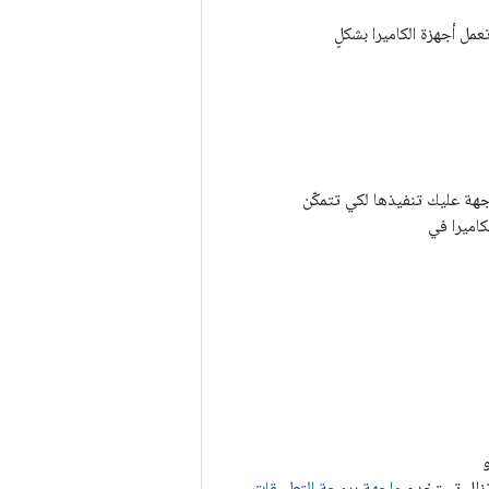
مل أجهزة الكاميرا بشكلٍ
عمل Android عالي المستوى، وتحدّد واجهة عليك تنفيذها لكي تتمكّن
اميرا في
 تزال تستخدم
واجهة برمجة التطبيقات