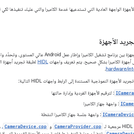
أجهزة الواجهة العادية التي تستدعيها خدمة الكاميرا والتي عليك تنفيذها لكي تع
جريد الأجهزة
تقع طبقة تجريد الأجهزة بين برنامج تشغيل الكاميرا وإطار 
 أجهزة الكاميرا بشكلٍ صحيح. يتم تعريف واجهات
HIDL
لطبقة تجريد أجهزة الك
.
hardware/in
 الأجهزة النموذجية المستندة إلى الرابط واجهات HIDL التالية:
ICamera
: لترقيم الأجهزة الفردية وإدارة حالتها
ICame
: واجهة جهاز الكاميرا
ICameraDevic
: واجهة جلسة جهاز الكاميرا النشطة
ـ
CameraProvider.cpp
و
CameraDevice.cpp
,
و
CameraDevi
. تتضمّن عملية التنفيذ طبقات تجريد الأجهزة القديمة التي لا