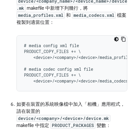
device/<company_name>/<device_name>/device
.mk
makefile 中新增下列幾行，將
media_profiles.xml
和
media_codecs.xml
檔案
複製到適當位置：
# media config xml file

PRODUCT_COPY_FILES += \

    <device>/<company>/<device>/media_profile
# media codec config xml file

PRODUCT_COPY_FILES += \

如要在裝置的系統映像檔中加入「相機」應用程式，
請在裝置的
device/<company>/<device>/device.mk
makefile 中指定
PRODUCT_PACKAGES
變數：