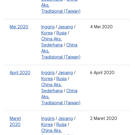
Aks.
Tradisional (Taiwan)
Mei 2020
Inggris
/
Jepang
/
4 Mei 2020
0
Korea
/
Rusia
/
2
China Aks.
0
Sederhana
/
China
2
Aks.
Tradisional (Taiwan)
April 2020
Inggris
/
Jepang
/
6 April 2020
0
Korea
/
Rusia
/
2
China Aks.
0
Sederhana
/
China
2
Aks.
Tradisional (Taiwan)
Maret
Inggris
/
Jepang
/
2 Maret 2020
0
2020
Korea
/
Rusia
/
2
China Aks.
0