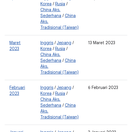
Korea
/
Rusia
/
2
China Aks.
0
Sederhana
/
China
2
Aks.
Tradisional (Taiwan)
Maret
Inggris
/
Jepang
/
13 Maret 2023
0
2023
Korea
/
Rusia
/
2
China Aks.
0
Sederhana
/
China
2
Aks.
Tradisional (Taiwan)
Februari
Inggris
/
Jepang
/
6 Februari 2023
2
2023
Korea
/
Rusia
/
0
China Aks.
2
Sederhana
/
China
0
Aks.
Tradisional (Taiwan)