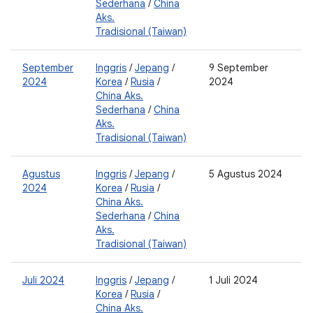
Sederhana
/
China
0
Aks.
Tradisional (Taiwan)
September
Inggris
/
Jepang
/
9 September
0
2024
Korea
/
Rusia
/
2024
2
China Aks.
0
Sederhana
/
China
2
Aks.
Tradisional (Taiwan)
Agustus
Inggris
/
Jepang
/
5 Agustus 2024
0
2024
Korea
/
Rusia
/
2
China Aks.
0
Sederhana
/
China
2
Aks.
Tradisional (Taiwan)
Juli 2024
Inggris
/
Jepang
/
1 Juli 2024
0
Korea
/
Rusia
/
2
China Aks.
0