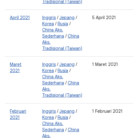
Tradisional (Taiwan)
April 2021
Inggris
/
Jepang
/
5 April 2021
0
Korea
/
Rusia
/
2
China Aks.
0
Sederhana
/
China
2
Aks.
Tradisional (Taiwan)
Maret
Inggris
/
Jepang
/
1 Maret 2021
0
2021
Korea
/
Rusia
/
0
China Aks.
2
Sederhana
/
China
Aks.
Tradisional (Taiwan)
Februari
Inggris
/
Jepang
/
1 Februari 2021
0
2021
Korea
/
Rusia
/
2
China Aks.
0
Sederhana
/
China
2
Aks.