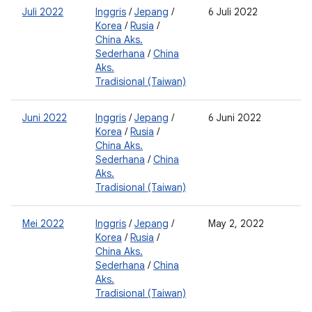
Juli 2022
Inggris
/
Jepang
/
6 Juli 2022
0
Korea
/
Rusia
/
2
China Aks.
0
Sederhana
/
China
2
Aks.
Tradisional (Taiwan)
Juni 2022
Inggris
/
Jepang
/
6 Juni 2022
0
Korea
/
Rusia
/
2
China Aks.
0
Sederhana
/
China
2
Aks.
Tradisional (Taiwan)
Mei 2022
Inggris
/
Jepang
/
May 2, 2022
0
Korea
/
Rusia
/
2
China Aks.
0
Sederhana
/
China
2
Aks.
Tradisional (Taiwan)