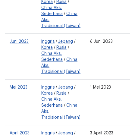
Korea
/
Rusia
/
0
China Aks.
2
Sederhana
/
China
0
Aks.
Tradisional (Taiwan)
Juni 2023
Inggris
/
Jepang
/
6 Juni 2023
2
Korea
/
Rusia
/
0
China Aks.
2
Sederhana
/
China
0
Aks.
Tradisional (Taiwan)
Mei 2023
Inggris
/
Jepang
/
1 Mei 2023
0
Korea
/
Rusia
/
2
China Aks.
0
Sederhana
/
China
2
Aks.
Tradisional (Taiwan)
April 2023
Inggris
/
Jepang
/
3 April 2023
0