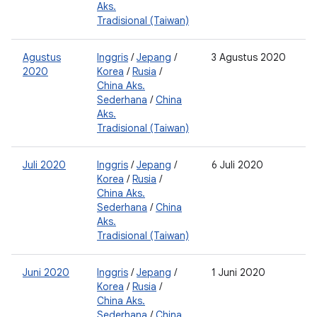
Aks.
Tradisional (Taiwan)
Agustus
Inggris
/
Jepang
/
3 Agustus 2020
2
2020
Korea
/
Rusia
/
0
China Aks.
2
Sederhana
/
China
0
Aks.
Tradisional (Taiwan)
Juli 2020
Inggris
/
Jepang
/
6 Juli 2020
2
Korea
/
Rusia
/
0
China Aks.
2
Sederhana
/
China
0
Aks.
Tradisional (Taiwan)
Juni 2020
Inggris
/
Jepang
/
1 Juni 2020
2
Korea
/
Rusia
/
0
China Aks.
2
Sederhana
/
China
0