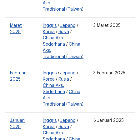
Aks.
Tradisional (Taiwan)
Maret
Inggris
/
Jepang
/
3 Maret 2025
0
2025
Korea
/
Rusia
/
2
China Aks.
0
Sederhana
/
China
2
Aks.
Tradisional (Taiwan)
Februari
Inggris
/
Jepang
/
3 Februari 2025
0
2025
Korea
/
Rusia
/
2
China Aks.
0
Sederhana
/
China
2
Aks.
Tradisional (Taiwan)
Januari
Inggris
/
Jepang
/
6 Januari 2025
0
2025
Korea
/
Rusia
/
2
China Aks.
0
Sederhana
/
China
2