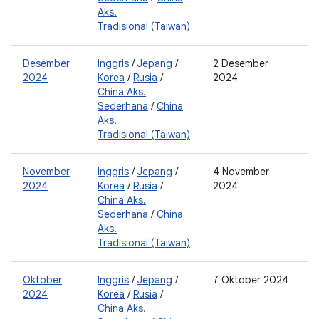
Aks.
Tradisional (Taiwan)
Desember
Inggris
/
Jepang
/
2 Desember
0
2024
Korea
/
Rusia
/
2024
0
China Aks.
2
Sederhana
/
China
Aks.
Tradisional (Taiwan)
November
Inggris
/
Jepang
/
4 November
0
2024
Korea
/
Rusia
/
2024
0
China Aks.
Sederhana
/
China
Aks.
Tradisional (Taiwan)
Oktober
Inggris
/
Jepang
/
7 Oktober 2024
2
2024
Korea
/
Rusia
/
0
China Aks.
2