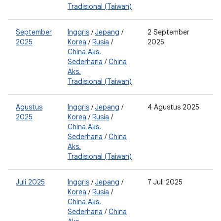
Tradisional (Taiwan)
September
Inggris
/
Jepang
/
2 September
0
2025
Korea
/
Rusia
/
2025
2
China Aks.
0
Sederhana
/
China
2
Aks.
Tradisional (Taiwan)
Agustus
Inggris
/
Jepang
/
4 Agustus 2025
0
2025
Korea
/
Rusia
/
2
China Aks.
0
Sederhana
/
China
2
Aks.
Tradisional (Taiwan)
Juli 2025
Inggris
/
Jepang
/
7 Juli 2025
0
Korea
/
Rusia
/
2
China Aks.
0
Sederhana
/
China
2