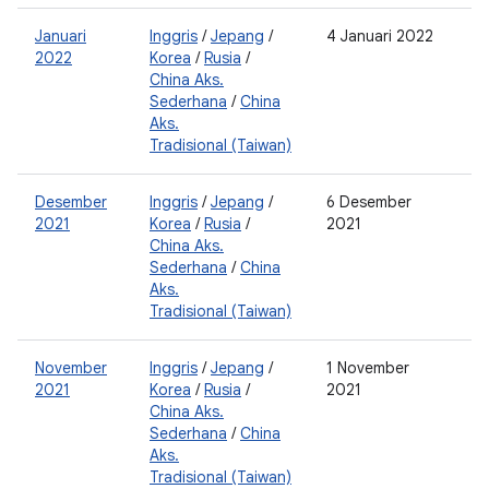
Januari
Inggris
/
Jepang
/
4 Januari 2022
0
2022
Korea
/
Rusia
/
2
China Aks.
0
Sederhana
/
China
2
Aks.
Tradisional (Taiwan)
Desember
Inggris
/
Jepang
/
6 Desember
0
2021
Korea
/
Rusia
/
2021
0
China Aks.
Sederhana
/
China
Aks.
Tradisional (Taiwan)
November
Inggris
/
Jepang
/
1 November
0
2021
Korea
/
Rusia
/
2021
0
China Aks.
Sederhana
/
China
Aks.
Tradisional (Taiwan)