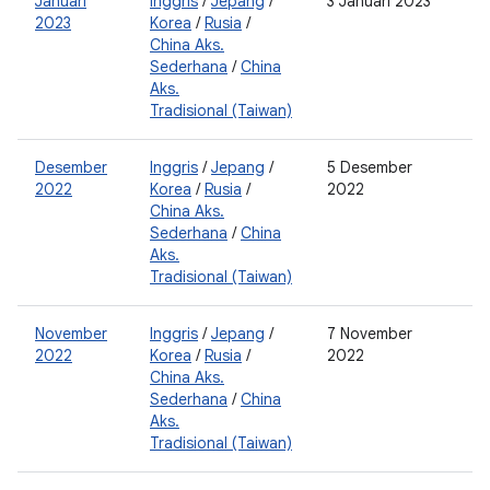
Januari
Inggris
/
Jepang
/
3 Januari 2023
2
2023
Korea
/
Rusia
/
2
China Aks.
0
Sederhana
/
China
Aks.
Tradisional (Taiwan)
Desember
Inggris
/
Jepang
/
5 Desember
0
2022
Korea
/
Rusia
/
2022
0
China Aks.
2
Sederhana
/
China
Aks.
Tradisional (Taiwan)
November
Inggris
/
Jepang
/
7 November
0
2022
Korea
/
Rusia
/
2022
0
China Aks.
Sederhana
/
China
Aks.
Tradisional (Taiwan)