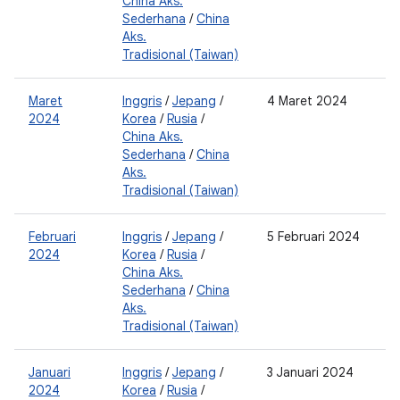
China Aks.
0
Sederhana
/
China
2
Aks.
Tradisional (Taiwan)
Maret
Inggris
/
Jepang
/
4 Maret 2024
0
2024
Korea
/
Rusia
/
2
China Aks.
0
Sederhana
/
China
2
Aks.
Tradisional (Taiwan)
Februari
Inggris
/
Jepang
/
5 Februari 2024
2
2024
Korea
/
Rusia
/
0
China Aks.
2
Sederhana
/
China
0
Aks.
Tradisional (Taiwan)
Januari
Inggris
/
Jepang
/
3 Januari 2024
0
2024
Korea
/
Rusia
/
2