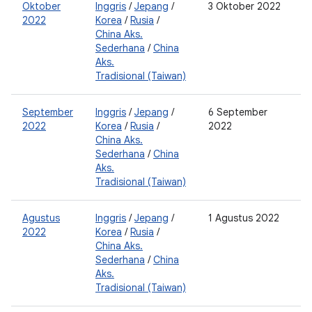
Oktober
Inggris
/
Jepang
/
3 Oktober 2022
0
2022
Korea
/
Rusia
/
2
China Aks.
0
Sederhana
/
China
2
Aks.
Tradisional (Taiwan)
September
Inggris
/
Jepang
/
6 September
0
2022
Korea
/
Rusia
/
2022
2
China Aks.
0
Sederhana
/
China
2
Aks.
Tradisional (Taiwan)
Agustus
Inggris
/
Jepang
/
1 Agustus 2022
0
2022
Korea
/
Rusia
/
2
China Aks.
0
Sederhana
/
China
2
Aks.
Tradisional (Taiwan)