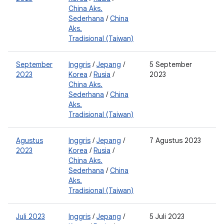
China Aks.
2
Sederhana
/
China
0
Aks.
2
Tradisional (Taiwan)
September
Inggris
/
Jepang
/
5 September
0
2023
Korea
/
Rusia
/
2023
2
China Aks.
0
Sederhana
/
China
2
Aks.
Tradisional (Taiwan)
Agustus
Inggris
/
Jepang
/
7 Agustus 2023
0
2023
Korea
/
Rusia
/
2
China Aks.
0
Sederhana
/
China
2
Aks.
Tradisional (Taiwan)
Juli 2023
Inggris
/
Jepang
/
5 Juli 2023
2