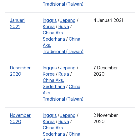
Tradisional (Taiwan)
Januari
Inggris
/
Jepang
/
4 Januari 2021
0
2021
Korea
/
Rusia
/
0
China Aks.
2
Sederhana
/
China
Aks.
Tradisional (Taiwan)
Desember
Inggris
/
Jepang
/
7 Desember
0
2020
Korea
/
Rusia
/
2020
2
China Aks.
0
Sederhana
/
China
2
Aks.
Tradisional (Taiwan)
November
Inggris
/
Jepang
/
2 November
0
2020
Korea
/
Rusia
/
2020
0
China Aks.
2
Sederhana
/
China