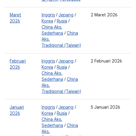
Maret
Inggris
/
Jepang
/
2 Maret 2026
0
2026
Korea
/
Rusia
/
2
China Aks.
0
Sederhana
/
China
2
Aks.
Tradisional (Taiwan)
Februari
Inggris
/
Jepang
/
2 Februari 2026
2
2026
Korea
/
Rusia
/
0
China Aks.
2
Sederhana
/
China
0
Aks.
Tradisional (Taiwan)
Januari
Inggris
/
Jepang
/
5 Januari 2026
0
2026
Korea
/
Rusia
/
2
China Aks.
0
Sederhana
/
China
2
Aks.