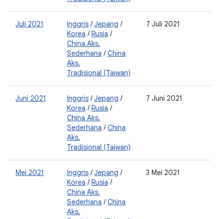
Juli 2021
Inggris
/
Jepang
/
7 Juli 2021
0
Korea
/
Rusia
/
2
China Aks.
0
Sederhana
/
China
2
Aks.
Tradisional (Taiwan)
Juni 2021
Inggris
/
Jepang
/
7 Juni 2021
0
Korea
/
Rusia
/
2
China Aks.
0
Sederhana
/
China
2
Aks.
Tradisional (Taiwan)
Mei 2021
Inggris
/
Jepang
/
3 Mei 2021
0
Korea
/
Rusia
/
2
China Aks.
0
Sederhana
/
China
2
Aks.