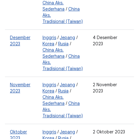
China Aks.
0
Sederhana
/
China
2
Aks.
Tradisional (Taiwan)
Desember
Inggris
/
Jepang
/
4 Desember
2
2023
Korea
/
Rusia
/
2023
2
China Aks.
Sederhana
/
China
Aks.
Tradisional (Taiwan)
November
Inggris
/
Jepang
/
2 November
2
2023
Korea
/
Rusia
/
2023
2
China Aks.
Sederhana
/
China
Aks.
Tradisional (Taiwan)
Oktober
Inggris
/
Jepang
/
2 Oktober 2023
0
2023
Korea
/
Rusia
/
0