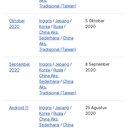
Aks.
Tradisional (Taiwan)
Oktober
Inggris
/
Jepang
/
5 Oktober
0
2020
Korea
/
Rusia
/
2020
2
China Aks.
0
Sederhana
/
China
2
Aks.
Tradisional (Taiwan)
September
Inggris
/
Jepang
/
8 September
0
2020
Korea
/
Rusia
/
2020
2
China Aks.
0
Sederhana
/
China
2
Aks.
Tradisional (Taiwan)
Android 11
Inggris
/
Jepang
/
25 Agustus
2
Korea
/
Rusia
/
2020
0
China Aks.
Sederhana
/
China