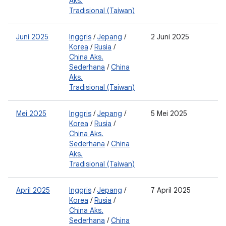
Aks.
Tradisional (Taiwan)
Juni 2025
Inggris
/
Jepang
/
2 Juni 2025
0
Korea
/
Rusia
/
2
China Aks.
0
Sederhana
/
China
2
Aks.
Tradisional (Taiwan)
Mei 2025
Inggris
/
Jepang
/
5 Mei 2025
0
Korea
/
Rusia
/
2
China Aks.
0
Sederhana
/
China
2
Aks.
Tradisional (Taiwan)
April 2025
Inggris
/
Jepang
/
7 April 2025
0
Korea
/
Rusia
/
2
China Aks.
0
Sederhana
/
China
2