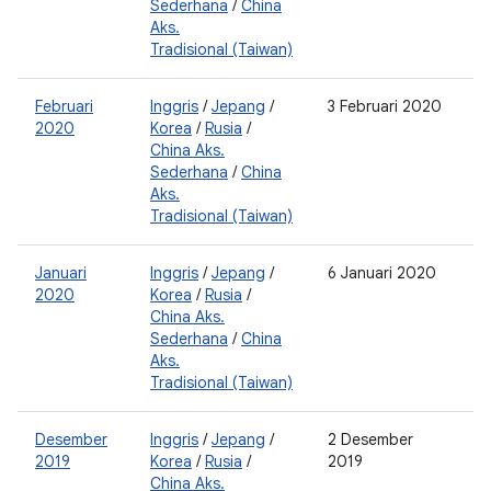
Sederhana
/
China
2
Aks.
Tradisional (Taiwan)
Februari
Inggris
/
Jepang
/
3 Februari 2020
0
2020
Korea
/
Rusia
/
2
China Aks.
0
Sederhana
/
China
2
Aks.
Tradisional (Taiwan)
Januari
Inggris
/
Jepang
/
6 Januari 2020
0
2020
Korea
/
Rusia
/
2
China Aks.
0
Sederhana
/
China
2
Aks.
Tradisional (Taiwan)
Desember
Inggris
/
Jepang
/
2 Desember
0
2019
Korea
/
Rusia
/
2019
0
China Aks.