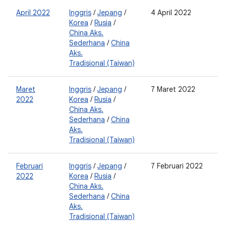
April 2022
Inggris
/
Jepang
/
4 April 2022
0
Korea
/
Rusia
/
2
China Aks.
0
Sederhana
/
China
2
Aks.
Tradisional (Taiwan)
Maret
Inggris
/
Jepang
/
7 Maret 2022
0
2022
Korea
/
Rusia
/
2
China Aks.
0
Sederhana
/
China
2
Aks.
Tradisional (Taiwan)
Februari
Inggris
/
Jepang
/
7 Februari 2022
2
2022
Korea
/
Rusia
/
0
China Aks.
2
Sederhana
/
China
0
Aks.
Tradisional (Taiwan)