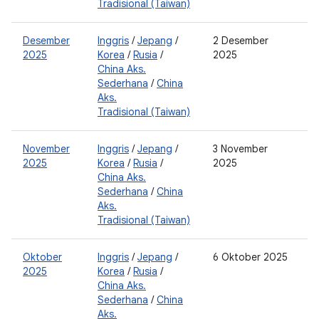
Tradisional (Taiwan)
Desember
Inggris
/
Jepang
/
2 Desember
0
2025
Korea
/
Rusia
/
2025
0
China Aks.
2
Sederhana
/
China
Aks.
Tradisional (Taiwan)
November
Inggris
/
Jepang
/
3 November
0
2025
Korea
/
Rusia
/
2025
0
China Aks.
Sederhana
/
China
Aks.
Tradisional (Taiwan)
Oktober
Inggris
/
Jepang
/
6 Oktober 2025
0
2025
Korea
/
Rusia
/
2
China Aks.
0
Sederhana
/
China
2
Aks.