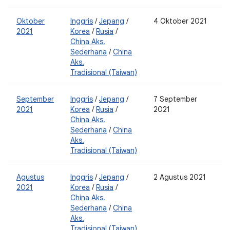
Oktober
Inggris
/
Jepang
/
4 Oktober 2021
0
2021
Korea
/
Rusia
/
0
China Aks.
2
Sederhana
/
China
Aks.
Tradisional (Taiwan)
September
Inggris
/
Jepang
/
7 September
0
2021
Korea
/
Rusia
/
2021
2
China Aks.
0
Sederhana
/
China
2
Aks.
Tradisional (Taiwan)
Agustus
Inggris
/
Jepang
/
2 Agustus 2021
0
2021
Korea
/
Rusia
/
2
China Aks.
0
Sederhana
/
China
2
Aks.
Tradisional (Taiwan)