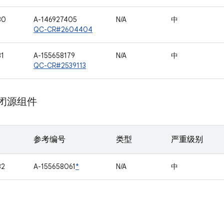
30
A-146927405
N/A
中
QC-CR#2604404
31
A-155658179
N/A
中
QC-CR#2539113
m 闭源组件
参考编号
类型
严重级别
32
A-155658061
*
N/A
中