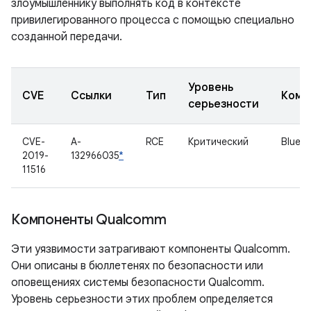
злоумышленнику выполнять код в контексте
привилегированного процесса с помощью специально
созданной передачи.
Уровень
CVE
Ссылки
Тип
Комп
серьезности
CVE-
A-
RCE
Критический
Bluet
2019-
132966035
*
11516
Компоненты Qualcomm
Эти уязвимости затрагивают компоненты Qualcomm.
Они описаны в бюллетенях по безопасности или
оповещениях системы безопасности Qualcomm.
Уровень серьезности этих проблем определяется