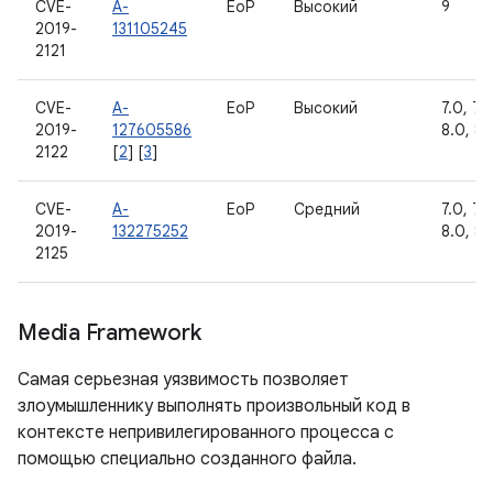
CVE-
A-
EoP
Высокий
9
2019-
131105245
2121
CVE-
A-
EoP
Высокий
7.0, 7.1.
2019-
127605586
8.0, 8.1
2122
[
2
] [
3
]
CVE-
A-
EoP
Средний
7.0, 7.1.
2019-
132275252
8.0, 8.1
2125
Media Framework
Самая серьезная уязвимость позволяет
злоумышленнику выполнять произвольный код в
контексте непривилегированного процесса с
помощью специально созданного файла.