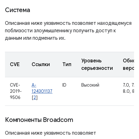
Система
Описанная ниже уязвимость позволяет находящемуся
поблизости злоумышленнику получить доступ к
данным или подменить их.
Уровень
Обнов
CVE
Ссылки
Тип
серьезности
верси
CVE-
A-
ID
Высокий
7.0, 7.1.1
2019-
124301137
8.0, 8.1,
9506
[
2
]
Компоненты Broadcom
Описанная ниже уязвимость позволяет