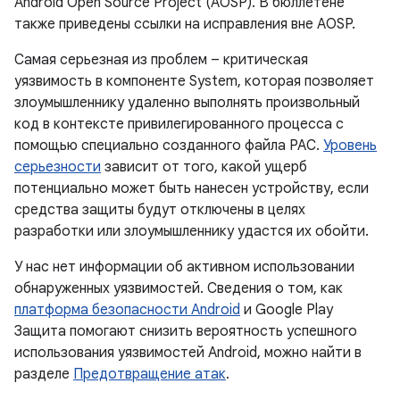
Android Open Source Project (AOSP). В бюллетене
также приведены ссылки на исправления вне AOSP.
Самая серьезная из проблем – критическая
уязвимость в компоненте System, которая позволяет
злоумышленнику удаленно выполнять произвольный
код в контексте привилегированного процесса с
помощью специально созданного файла PAC.
Уровень
серьезности
зависит от того, какой ущерб
потенциально может быть нанесен устройству, если
средства защиты будут отключены в целях
разработки или злоумышленнику удастся их обойти.
У нас нет информации об активном использовании
обнаруженных уязвимостей. Сведения о том, как
платформа безопасности Android
и Google Play
Защита помогают снизить вероятность успешного
использования уязвимостей Android, можно найти в
разделе
Предотвращение атак
.