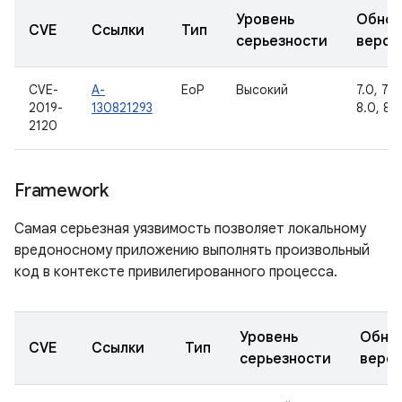
Уровень
Обнов
CVE
Ссылки
Тип
серьезности
верси
CVE-
A-
EoP
Высокий
7.0, 7.1.1
2019-
130821293
8.0, 8.1
2120
Framework
Самая серьезная уязвимость позволяет локальному
вредоносному приложению выполнять произвольный
код в контексте привилегированного процесса.
Уровень
Обно
CVE
Ссылки
Тип
серьезности
верс