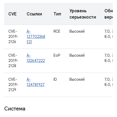
Уровень
Обно
CVE
Ссылки
Тип
серьезности
верс
CVE-
A-
RCE
Высокий
7.0, 7.1.
2019-
127702368
8.0, 8.1
2126
[
2
]
CVE-
A-
EoP
Высокий
7.0, 7.1.
2019-
132647222
8.0, 8.1
2128
CVE-
A-
ID
Высокий
7.0, 7.1.
2019-
124781927
8.0, 8.1
2129
Система