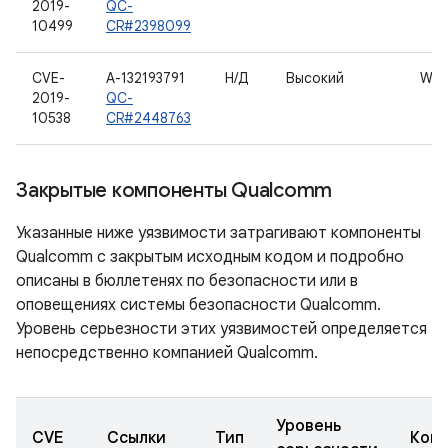
2019-
QC-
10499
CR#2398099
CVE-
A-132193791
Н/Д
Высокий
WL
2019-
QC-
10538
CR#2448763
Закрытые компоненты Qualcomm
Указанные ниже уязвимости затрагивают компоненты
Qualcomm с закрытым исходным кодом и подробно
описаны в бюллетенях по безопасности или в
оповещениях системы безопасности Qualcomm.
Уровень серьезности этих уязвимостей определяется
непосредственно компанией Qualcomm.
Уровень
CVE
Ссылки
Тип
Ком