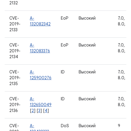
2132
CVE-
A-
EoP
Высокий
7.0, 7.1
2019-
132082342
8.0, 8.
2133
CVE-
A-
EoP
Высокий
7.0, 7.1
2019-
132083376
8.0, 8.
2134
CVE-
A-
ID
Высокий
7.0, 7.1
2019-
125900276
8.0, 8.
2135
CVE-
A-
ID
Высокий
7.0, 7.1
2019-
132650049
8.0, 8.
2136
[
2
] [
3
] [
4
]
CVE-
A-
DoS
Высокий
9