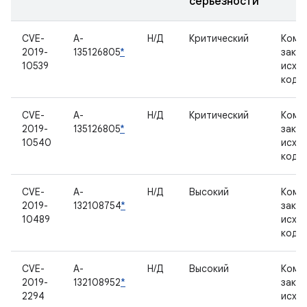
серьезности
CVE-
A-
Н/Д
Критический
Комп
2019-
135126805
*
закр
10539
исхо
кодо
CVE-
A-
Н/Д
Критический
Комп
2019-
135126805
*
закр
10540
исхо
кодо
CVE-
A-
Н/Д
Высокий
Комп
2019-
132108754
*
закр
10489
исхо
кодо
CVE-
A-
Н/Д
Высокий
Комп
2019-
132108952
*
закр
2294
исхо