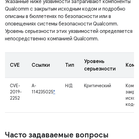
Указанные ниже уязвимости затрагивают компоненты
Qualcomm с закрытым исходным кодом и подробно
описаны в бюллетенях по безопасности или в
оповещениях системы безопасности Qualcomm.
Уровень серьезности этих уязвимостей определяется
непосредственно компанией Qualcomm.
Уровень
CVE
Ссылки
Тип
Комп
серьезности
CVE-
A-
Н/Д
Критический
Компо
2019-
114235025
*
закры
2252
исход
кодом
Часто задаваемые вопросы