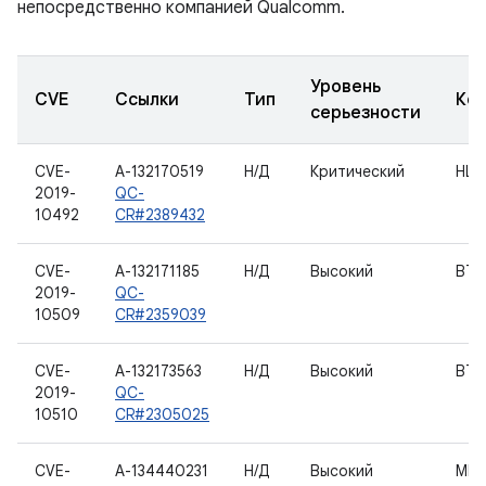
непосредственно компанией Qualcomm.
Уровень
CVE
Ссылки
Тип
Ко
серьезности
CVE-
A-132170519
Н/Д
Критический
HLO
2019-
QC-
10492
CR#2389432
CVE-
A-132171185
Н/Д
Высокий
BTH
2019-
QC-
10509
CR#2359039
CVE-
A-132173563
Н/Д
Высокий
BTH
2019-
QC-
10510
CR#2305025
CVE-
A-134440231
Н/Д
Высокий
MPr