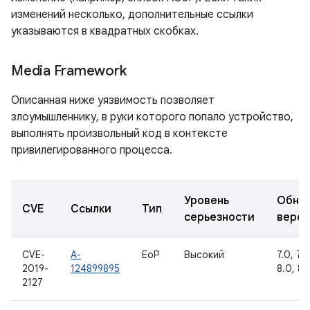
изменений несколько, дополнительные ссылки
указываются в квадратных скобках.
Media Framework
Описанная ниже уязвимость позволяет
злоумышленнику, в руки которого попало устройство,
выполнять произвольный код в контексте
привилегированного процесса.
Уровень
Обно
CVE
Ссылки
Тип
серьезности
верс
CVE-
A-
EoP
Высокий
7.0, 7.1.
2019-
124899895
8.0, 8.1
2127