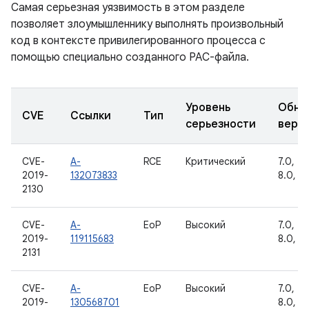
Самая серьезная уязвимость в этом разделе
позволяет злоумышленнику выполнять произвольный
код в контексте привилегированного процесса с
помощью специально созданного PAC-файла.
Уровень
Обно
CVE
Ссылки
Тип
серьезности
верс
CVE-
A-
RCE
Критический
7.0, 7.1
2019-
132073833
8.0, 8.
2130
CVE-
A-
EoP
Высокий
7.0, 7.1
2019-
119115683
8.0, 8.
2131
CVE-
A-
EoP
Высокий
7.0, 7.1
2019-
130568701
8.0, 8.