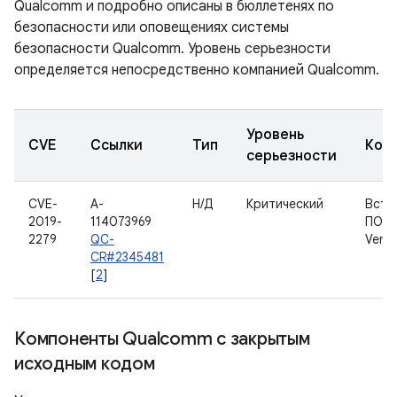
Qualcomm и подробно описаны в бюллетенях по
безопасности или оповещениях системы
безопасности Qualcomm. Уровень серьезности
определяется непосредственно компанией Qualcomm.
Уровень
CVE
Ссылки
Тип
Ком
серьезности
CVE-
A-
Н/Д
Критический
Встр
2019-
114073969
ПО Q
2279
QC-
Venu
CR#2345481
[
2
]
Компоненты Qualcomm с закрытым
исходным кодом