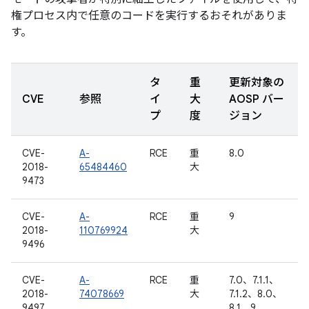
権プロセス内で任意のコードを実行するおそれがありま
す。
タ
重
更新対象の
CVE
参照
イ
大
AOSP バー
プ
度
ジョン
CVE-
A-
RCE
重
8.0
2018-
65484460
大
9473
CVE-
A-
RCE
重
9
2018-
110769924
大
9496
CVE-
A-
RCE
重
7.0、7.1.1、
2018-
74078669
大
7.1.2、8.0、
9497
8.1、9