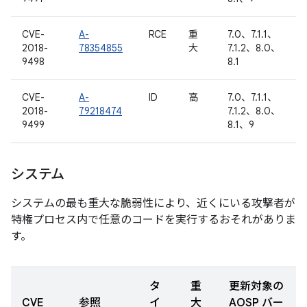
CVE-
A-
RCE
重
7.0、7.1.1、
2018-
78354855
大
7.1.2、8.0、
9498
8.1
CVE-
A-
ID
高
7.0、7.1.1、
2018-
79218474
7.1.2、8.0、
9499
8.1、9
システム
システムの最も重大な脆弱性により、近くにいる攻撃者が
特権プロセス内で任意のコードを実行するおそれがありま
す。
タ
重
更新対象の
CVE
参照
イ
大
AOSP バー