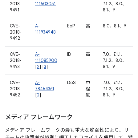
2018-
111603051
7.1.2、8.0、
9491
8.1、9
CVE-
A-
EoP
高
8.0、8.1、9
2018-
111934948
9492
CVE-
A-
ID
高
7.0、7.1.1、
2018-
111085900
7.1.2、8.0、
9493
[
2
] [
3
]
8.1、9
CVE-
A-
DoS
中
7.0、7.1.1、
2018-
78464361
程
7.1.2、8.0、
9452
[
2
]
度
8.1、9
メディア フレームワーク
メディア フレームワークの最も重大な脆弱性により、リ
モートの攻撃者が特別に細工したファイルを使用して、特