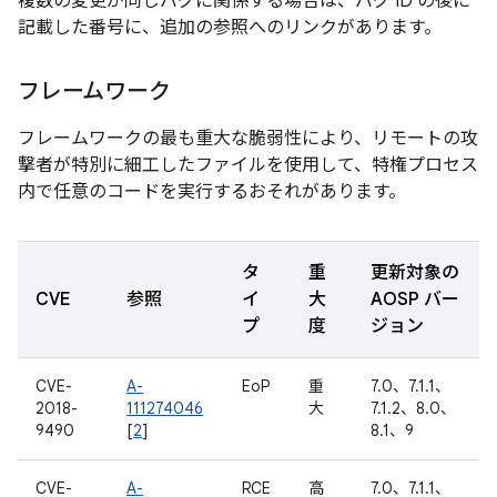
複数の変更が同じバグに関係する場合は、バグ ID の後に
記載した番号に、追加の参照へのリンクがあります。
フレームワーク
フレームワークの最も重大な脆弱性により、リモートの攻
撃者が特別に細工したファイルを使用して、特権プロセス
内で任意のコードを実行するおそれがあります。
タ
重
更新対象の
CVE
参照
イ
大
AOSP バー
プ
度
ジョン
CVE-
A-
EoP
重
7.0、7.1.1、
2018-
111274046
大
7.1.2、8.0、
9490
[
2
]
8.1、9
CVE-
A-
RCE
高
7.0、7.1.1、