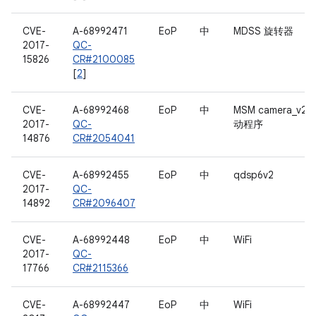
CVE-
A-68992471
EoP
中
MDSS 旋转器
2017-
QC-
15826
CR#2100085
[
2
]
CVE-
A-68992468
EoP
中
MSM camera_v2 
2017-
QC-
动程序
14876
CR#2054041
CVE-
A-68992455
EoP
中
qdsp6v2
2017-
QC-
14892
CR#2096407
CVE-
A-68992448
EoP
中
WiFi
2017-
QC-
17766
CR#2115366
CVE-
A-68992447
EoP
中
WiFi