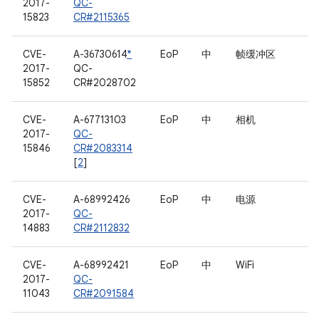
2017-
QC-
15823
CR#2115365
CVE-
A-36730614
*
EoP
中
帧缓冲区
2017-
QC-
15852
CR#2028702
CVE-
A-67713103
EoP
中
相机
2017-
QC-
15846
CR#2083314
[
2
]
CVE-
A-68992426
EoP
中
电源
2017-
QC-
14883
CR#2112832
CVE-
A-68992421
EoP
中
WiFi
2017-
QC-
11043
CR#2091584