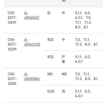
别
CVE-
A-
ID
中
5.1.1、6.0、
2017-
69065651
6.0.1、7.0、
13241
7.1.1、7.1.2、
8.0、8.1
CVE-
A-
RCE
中
7.0、7.1.1、
2017-
68160703
7.1.2、8.0、8.1
13229
RCE
严
5.1.1、6.0、
重
6.0.1
CVE-
A-
NSI
NSI
7.0、7.1.1、
2017-
68342866
7.1.2、8.0、8.1
13235
DoS
高
5.1.1、6.0、
6.0.1