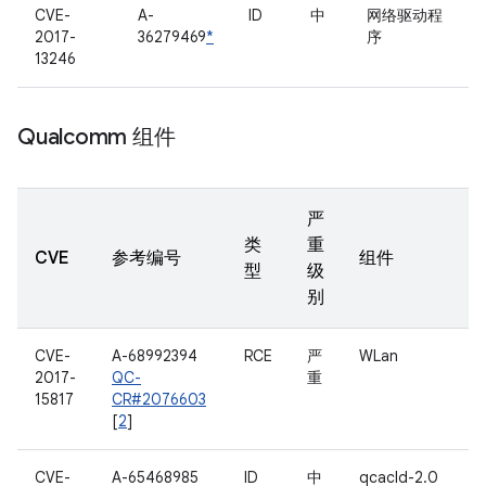
CVE-
A-
ID
中
网络驱动程
2017-
36279469
*
序
13246
Qualcomm 组件
严
类
重
CVE
参考编号
组件
型
级
别
CVE-
A-68992394
RCE
严
WLan
2017-
QC-
重
15817
CR#2076603
[
2
]
CVE-
A-65468985
ID
中
qcacld-2.0