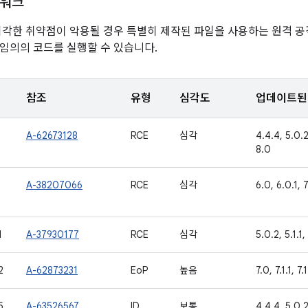
임워크
심각한 취약점이 악용될 경우 특별히 제작된 파일을 사용하는 원격 
임의의 코드를 실행할 수 있습니다.
참조
유형
심각도
업데이트된 
A-62673128
RCE
심각
4.4.4, 5.0.2,
8.0
A-38207066
RCE
심각
6.0, 6.0.1, 7
1
A-37930177
RCE
심각
5.0.2, 5.1.1,
2
A-62873231
EoP
높음
7.0, 7.1.1, 7.
5
A-63526567
ID
보통
4.4.4, 5.0.2,