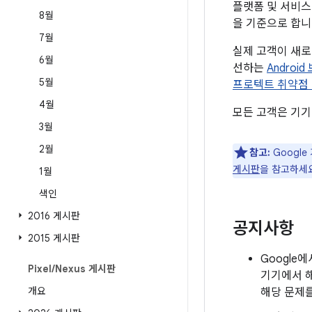
플랫폼 및 서비스
8월
을 기준으로 합니
7월
실제 고객이 새로
6월
선하는
Androi
5월
프로텍트 취약점
4월
모든 고객은 기기
3월
2월
참고:
Google
게시판
을 참고하세
1월
색인
2016 게시판
공지사항
2015 게시판
Google
Pixel
/
Nexus 게시판
기기에서 해
개요
해당 문제