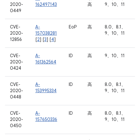
2020-
162497143
高
9、10、11
0449
CVE-
A-
EoP
高
8.0、8.1、
2020-
157038281
9、10、11
12856
[
2
] [
3
] [
4
]
CVE-
A-
ID
高
9、10、11
2020-
161362564
0424
CVE-
A-
ID
高
8.0、8.1、
2020-
153995334
9、10、11
0448
CVE-
A-
ID
高
8.0、8.1、
2020-
157650336
9、10、11
0450