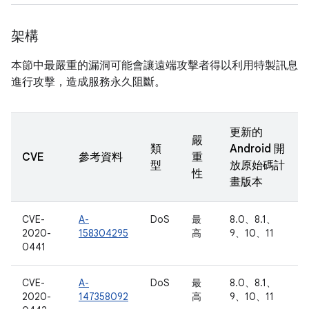
架構
本節中最嚴重的漏洞可能會讓遠端攻擊者得以利用特製訊息
進行攻擊，造成服務永久阻斷。
更新的
嚴
類
Android 開
CVE
參考資料
重
型
放原始碼計
性
畫版本
CVE-
A-
DoS
最
8.0、8.1、
2020-
158304295
高
9、10、11
0441
CVE-
A-
DoS
最
8.0、8.1、
2020-
147358092
高
9、10、11