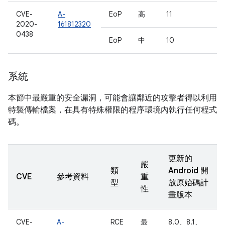
CVE-
A-
EoP
高
11
2020-
161812320
0438
EoP
中
10
系統
本節中最嚴重的安全漏洞，可能會讓鄰近的攻擊者得以利用
特製傳輸檔案，在具有特殊權限的程序環境內執行任何程式
碼。
更新的
嚴
類
Android 開
CVE
參考資料
重
型
放原始碼計
性
畫版本
CVE-
A-
RCE
最
8.0、8.1、