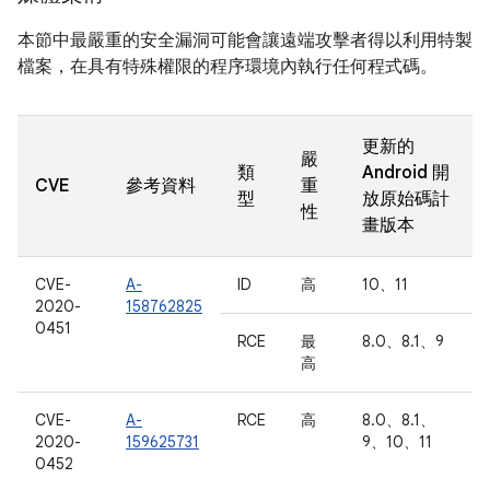
本節中最嚴重的安全漏洞可能會讓遠端攻擊者得以利用特製
檔案，在具有特殊權限的程序環境內執行任何程式碼。
更新的
嚴
類
Android 開
CVE
參考資料
重
型
放原始碼計
性
畫版本
CVE-
A-
ID
高
10、11
2020-
158762825
0451
RCE
最
8.0、8.1、9
高
CVE-
A-
RCE
高
8.0、8.1、
2020-
159625731
9、10、11
0452