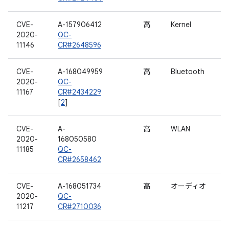
CVE-
A-157906412
高
Kernel
2020-
QC-
11146
CR#2648596
CVE-
A-168049959
高
Bluetooth
2020-
QC-
11167
CR#2434229
[
2
]
CVE-
A-
高
WLAN
2020-
168050580
11185
QC-
CR#2658462
CVE-
A-168051734
高
オーディオ
2020-
QC-
11217
CR#2710036