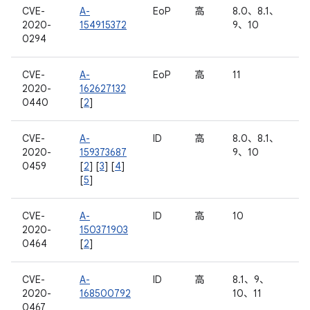
CVE-
A-
EoP
高
8.0、8.1、
2020-
154915372
9、10
0294
CVE-
A-
EoP
高
11
2020-
162627132
0440
[
2
]
CVE-
A-
ID
高
8.0、8.1、
2020-
159373687
9、10
0459
[
2
] [
3
] [
4
]
[
5
]
CVE-
A-
ID
高
10
2020-
150371903
0464
[
2
]
CVE-
A-
ID
高
8.1、9、
2020-
168500792
10、11
0467