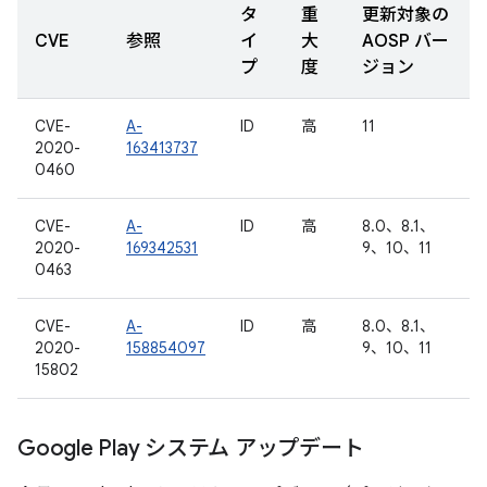
タ
重
更新対象の
CVE
参照
イ
大
AOSP バー
プ
度
ジョン
CVE-
A-
ID
高
11
2020-
163413737
0460
CVE-
A-
ID
高
8.0、8.1、
2020-
169342531
9、10、11
0463
CVE-
A-
ID
高
8.0、8.1、
2020-
158854097
9、10、11
15802
Google Play システム アップデート