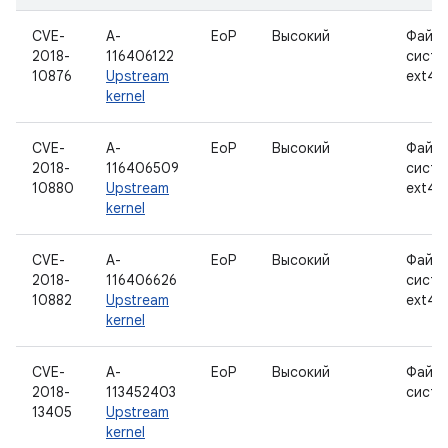
CVE-
A-
EoP
Высокий
Файло
2018-
116406122
систе
10876
Upstream
ext4
kernel
CVE-
A-
EoP
Высокий
Файло
2018-
116406509
систе
10880
Upstream
ext4
kernel
CVE-
A-
EoP
Высокий
Файло
2018-
116406626
систе
10882
Upstream
ext4
kernel
CVE-
A-
EoP
Высокий
Файло
2018-
113452403
систе
13405
Upstream
kernel