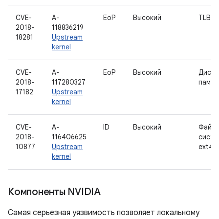
CVE-
A-
EoP
Высокий
TLB
2018-
118836219
18281
Upstream
kernel
CVE-
A-
EoP
Высокий
Диспе
2018-
117280327
памят
17182
Upstream
kernel
CVE-
A-
ID
Высокий
Файло
2018-
116406625
систе
10877
Upstream
ext4
kernel
Компоненты NVIDIA
Самая серьезная уязвимость позволяет локальному