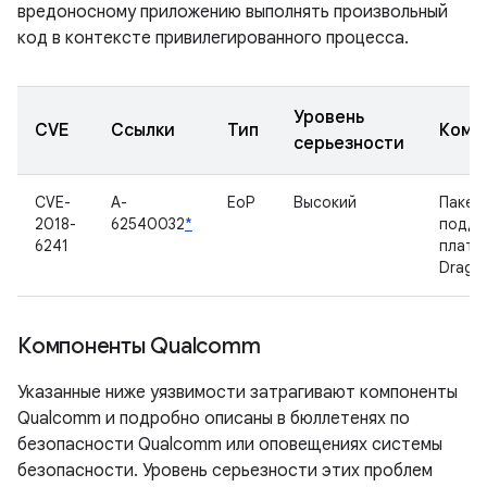
вредоносному приложению выполнять произвольный
код в контексте привилегированного процесса.
Уровень
CVE
Ссылки
Тип
Комп
серьезности
CVE-
A-
EoP
Высокий
Пакет
2018-
62540032
*
подде
6241
платф
Drago
Компоненты Qualcomm
Указанные ниже уязвимости затрагивают компоненты
Qualcomm и подробно описаны в бюллетенях по
безопасности Qualcomm или оповещениях системы
безопасности. Уровень серьезности этих проблем