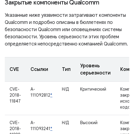
Закрытые компоненты Qualcomm
Указанные ниже уязвимости затрагивают компоненты
Qualcomm и подробно описаны в бюллетенях по
безопасности Qualcomm или оповещениях системы
безопасности. Уровень серьезности этих проблем
определяется непосредственно компанией Qualcomm.
Уровень
CVE
Ссылки
Тип
Комп
серьезности
CVE-
A-
Н/Д
Критический
Компо
2018-
111092812
*
закры
11847
исход
кодом
CVE-
A-
Н/Д
Высокий
Компо
2018-
111093241
*
закры