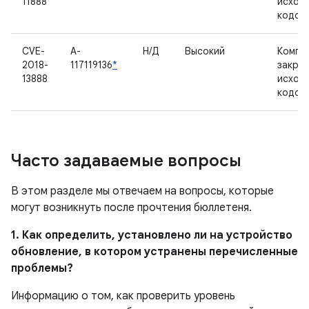
11888
исход
кодом
CVE-
A-
Н/Д
Высокий
Компо
2018-
117119136
*
закры
13888
исход
кодом
Часто задаваемые вопросы
В этом разделе мы отвечаем на вопросы, которые
могут возникнуть после прочтения бюллетеня.
1. Как определить, установлено ли на устройство
обновление, в котором устранены перечисленные
проблемы?
Информацию о том, как проверить уровень