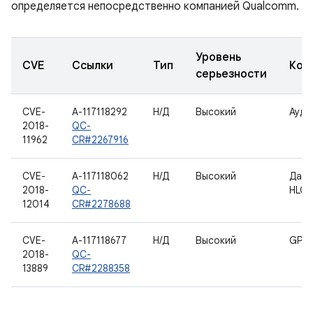
определяется непосредственно компанией Qualcomm.
Уровень
CVE
Ссылки
Тип
Ком
серьезности
CVE-
A-117118292
Н/Д
Высокий
Ауди
2018-
QC-
11962
CR#2267916
CVE-
A-117118062
Н/Д
Высокий
Данн
2018-
QC-
HLOS
12014
CR#2278688
CVE-
A-117118677
Н/Д
Высокий
GPS
2018-
QC-
13889
CR#2288358