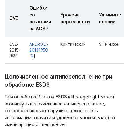
Ошибки
со
Уровень
Уязвимые
CVE
ссылками
серьезности
версии
на AOSP
CVE-
ANDROID-
Критический
5.1 и ниже
2015-
20139950
1538
[
2
]
Целочисленное антипереполнение при
обработке ESDS
При обработке блоков ESDS в libstagefright может
возникнуть целочисленное антипереполнение,
которое позволяет нарушить целостность
информации в памяти и удаленно выполнить код от
имени процесса mediaserver.