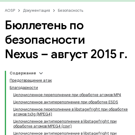
AOSP
Документация
Безопасность
Бюллетень по
безопасности
Nexus – август 2015 г
.
Содержание
Предотвращение атак
Благодарности
Целочисленное переполнение при обработке атомов MP4
Целочисленное антипереполнение при обработке ESDS
Целочисленное переполнение в libstagefright при обработке
атомов tx3g (MPEG4)
Целочисленное антипереполнение в libstagefright при
обработке атомов MPEG4 (covr)
Целочисленное антипереполнение в libstagefright при