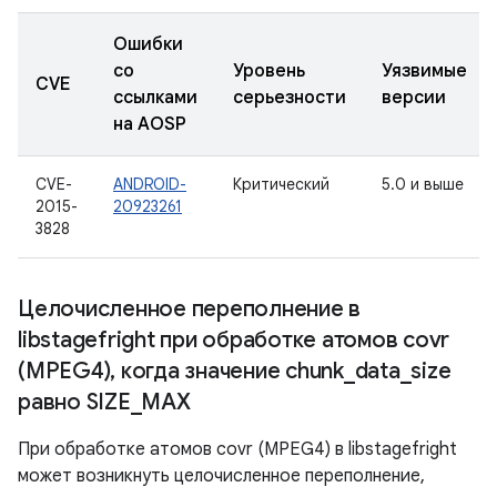
Ошибки
со
Уровень
Уязвимые
CVE
ссылками
серьезности
версии
на AOSP
CVE-
ANDROID-
Критический
5.0 и выше
2015-
20923261
3828
Целочисленное переполнение в
libstagefright при обработке атомов covr
(MPEG4)
,
когда значение chunk
_
data
_
size
равно SIZE
_
MAX
При обработке атомов covr (MPEG4) в libstagefright
может возникнуть целочисленное переполнение,