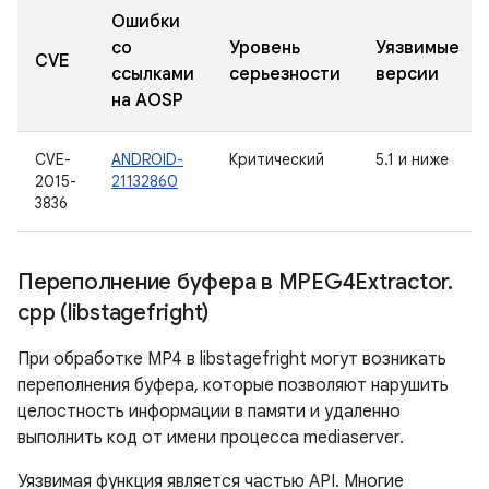
Ошибки
со
Уровень
Уязвимые
CVE
ссылками
серьезности
версии
на AOSP
CVE-
ANDROID-
Критический
5.1 и ниже
2015-
21132860
3836
Переполнение буфера в MPEG4Extractor
.
cpp (libstagefright)
При обработке MP4 в libstagefright могут возникать
переполнения буфера, которые позволяют нарушить
целостность информации в памяти и удаленно
выполнить код от имени процесса mediaserver.
Уязвимая функция является частью API. Многие