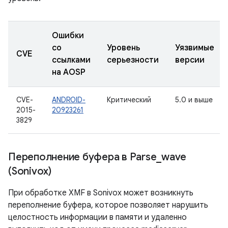
Ошибки
со
Уровень
Уязвимые
CVE
ссылками
серьезности
версии
на AOSP
CVE-
ANDROID-
Критический
5.0 и выше
2015-
20923261
3829
Переполнение буфера в Parse
_
wave
(Sonivox)
При обработке XMF в Sonivox может возникнуть
переполнение буфера, которое позволяет нарушить
целостность информации в памяти и удаленно