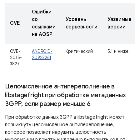
Ошибки
со
Уровень
Уязвимые
CVE
ссылками
серьезности
версии
на AOSP
CVE-
ANDROID-
Критический
5.1 и ниже
2015-
20923261
3827
Целочисленное антипереполнение в
libstagefright при обработке метаданных
3GPP
,
если размер меньше 6
При обработке данных 3GPP в libstagefright может
возникнуть целочисленное антипереполнение,
которое позволяет нарушить целостность
информации в памяти и удаленно выполнить код от