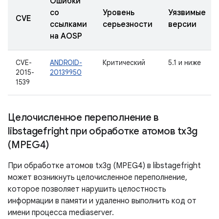
Ошибки
со
Уровень
Уязвимые
CVE
ссылками
серьезности
версии
на AOSP
CVE-
ANDROID-
Критический
5.1 и ниже
2015-
20139950
1539
Целочисленное переполнение в
libstagefright при обработке атомов tx3g
(MPEG4)
При обработке атомов tx3g (MPEG4) в libstagefright
может возникнуть целочисленное переполнение,
которое позволяет нарушить целостность
информации в памяти и удаленно выполнить код от
имени процесса mediaserver.