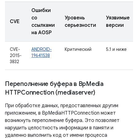
Ошибки
со
Уровень
Уязвимые
CVE
ссылками
серьезности
версии
на AOSP
CVE-
ANDROID-
Критический
5.1 и ниже
2015-
19641538
3832
Переполнение буфера в Bp
Media
HTTPConnection (mediaserver)
При обработке данных, предоставленных другим
приложением, в BpMediaHTTPConnection может
возникнуть переполнение буфера. Это позволяет
нарушить целостность информации в памяти и
удаленно выполнить код от имени процесса