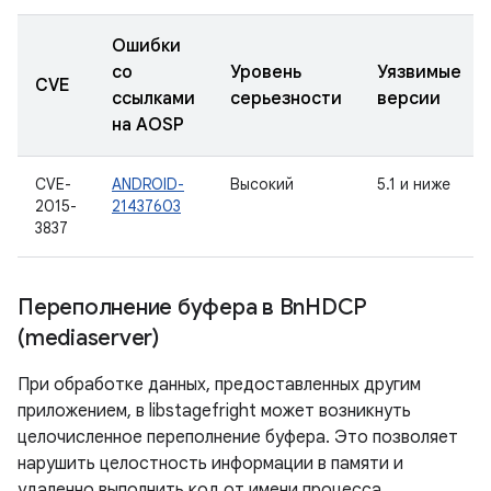
Ошибки
со
Уровень
Уязвимые
CVE
ссылками
серьезности
версии
на AOSP
CVE-
ANDROID-
Высокий
5.1 и ниже
2015-
21437603
3837
Переполнение буфера в Bn
HDCP
(mediaserver)
При обработке данных, предоставленных другим
приложением, в libstagefright может возникнуть
целочисленное переполнение буфера. Это позволяет
нарушить целостность информации в памяти и
удаленно выполнить код от имени процесса