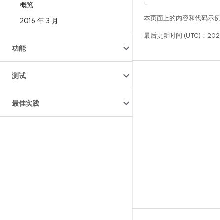
概览
本页面上的内容和代码示
2016 年 3 月
最后更新时间 (UTC)：2026
功能
测试
构建
Android 代码库
最佳实践
要求
下载
预览二进制文件
出厂映像
驱动程序二进制文件
GitHub