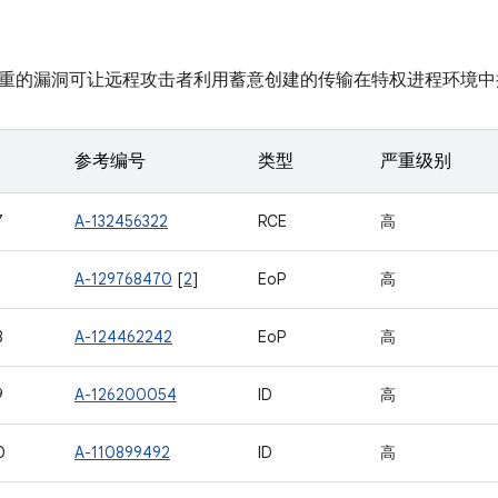
重的漏洞可让远程攻击者利用蓄意创建的传输在特权进程环境中
参考编号
类型
严重级别
7
A-132456322
RCE
高
5
A-129768470
[
2
]
EoP
高
8
A-124462242
EoP
高
9
A-126200054
ID
高
0
A-110899492
ID
高