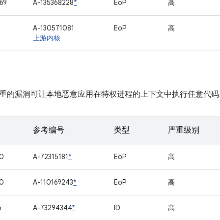
69
A-135368228
*
EoP
高
1
A-130571081
EoP
高
上游内核
重的漏洞可让本地恶意应用在特权进程的上下文中执行任意代码
参考编号
类型
严重级别
0
A-72315181
*
EoP
高
0
A-110169243
*
EoP
高
5
A-73294344
*
ID
高