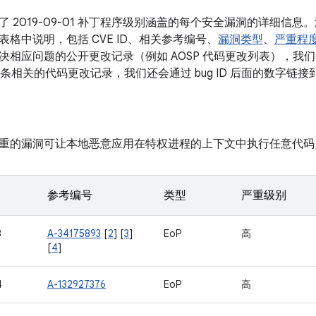
了 2019-09-01 补丁程序级别涵盖的每个安全漏洞的详细信
格中说明，包括 CVE ID、相关参考编号、
漏洞类型
、
严重程
相应问题的公开更改记录（例如 AOSP 代码更改列表），我们会将
有多条相关的代码更改记录，我们还会通过 bug ID 后面的数字链
重的漏洞可让本地恶意应用在特权进程的上下文中执行任意代码
参考编号
类型
严重级别
3
A-34175893
[
2
] [
3
]
EoP
高
[
4
]
4
A-132927376
EoP
高