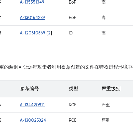
5
A-135551349
EoP
高
4
A-130164289
EoP
高
3
A-120610669
[
2
]
ID
高
重的漏洞可让远程攻击者利用蓄意创建的文件在特权进程环境中
参考编号
类型
严重级别
6
A-134420911
RCE
严重
8
A-130025324
RCE
严重