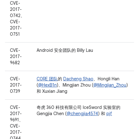
CVE-
2017-
0742、
CVE-
2017-
0751
CVE-
Android 安全团队的 Billy Lau
2017-
9682
CVE-
C0RE 团队
的
Dacheng Shao
、Hongli Han
2017-
(
@HexB1n
)、Mingjian Zhou (
@Mingjian_Zhou
)
0739
和 Xuxian Jiang
CVE-
奇虎 360 科技有限公司 IceSword 实验室的
2017-
Gengjia Chen (
@chengjia4574
) 和
pjf
9691、
CVE-
2017-
0744