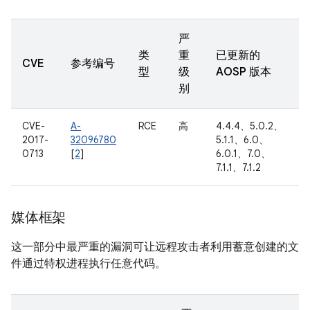
严
类
重
已更新的
CVE
参考编号
型
级
AOSP 版本
别
CVE-
A-
RCE
高
4.4.4、5.0.2、
2017-
32096780
5.1.1、6.0、
0713
[
2
]
6.0.1、7.0、
7.1.1、7.1.2
媒体框架
这一部分中最严重的漏洞可让远程攻击者利用蓄意创建的文
件通过特权进程执行任意代码。