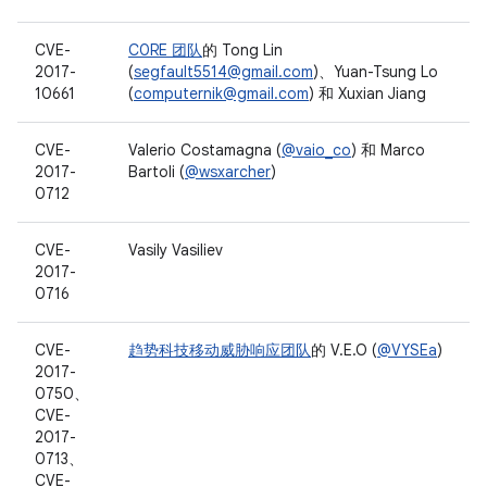
CVE-
C0RE 团队
的 Tong Lin
2017-
(
segfault5514@gmail.com
)、Yuan-Tsung Lo
10661
(
computernik@gmail.com
) 和 Xuxian Jiang
CVE-
Valerio Costamagna (
@vaio_co
) 和 Marco
2017-
Bartoli (
@wsxarcher
)
0712
CVE-
Vasily Vasiliev
2017-
0716
CVE-
趋势科技
移动威胁响应团队
的 V.E.O (
@VYSEa
)
2017-
0750、
CVE-
2017-
0713、
CVE-