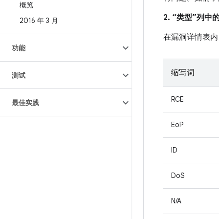
概览
2. “类型”列
2016 年 3 月
在漏洞详情表内
功能
缩写词
测试
RCE
最佳实践
EoP
ID
DoS
N/A