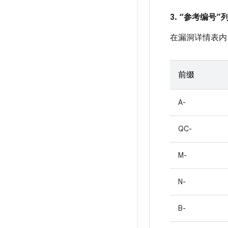
3. “参考编号
在漏洞详情表内
前缀
A-
QC-
M-
N-
B-