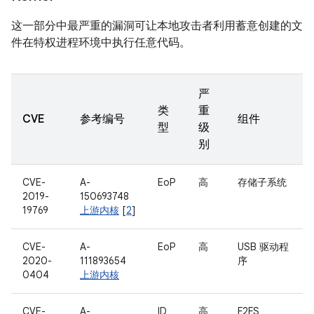
这一部分中最严重的漏洞可让本地攻击者利用蓄意创建的文
件在特权进程环境中执行任意代码。
严
类
重
CVE
参考编号
组件
型
级
别
CVE-
A-
EoP
高
存储子系统
2019-
150693748
19769
上游内核
[
2
]
CVE-
A-
EoP
高
USB 驱动程
2020-
111893654
序
0404
上游内核
CVE-
A-
ID
高
F2FS