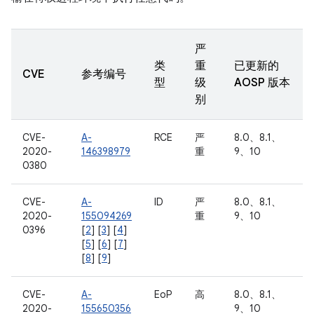
严
类
重
已更新的
CVE
参考编号
型
级
AOSP 版本
别
CVE-
A-
RCE
严
8.0、8.1、
2020-
146398979
重
9、10
0380
CVE-
A-
ID
严
8.0、8.1、
2020-
155094269
重
9、10
0396
[
2
] [
3
] [
4
]
[
5
] [
6
] [
7
]
[
8
] [
9
]
CVE-
A-
EoP
高
8.0、8.1、
2020-
155650356
9、10