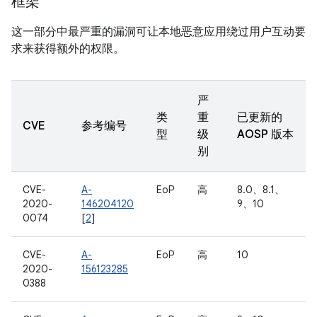
框架
这一部分中最严重的漏洞可让本地恶意应用绕过用户互动要
求来获得额外的权限。
严
类
重
已更新的
CVE
参考编号
型
级
AOSP 版本
别
CVE-
A-
EoP
高
8.0、8.1、
2020-
146204120
9、10
0074
[
2
]
CVE-
A-
EoP
高
10
2020-
156123285
0388