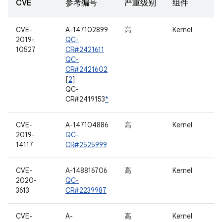
CVE
参考编号
严重级别
组件
CVE-
A-147102899
高
Kernel
2019-
QC-
10527
CR#2421611
QC-
CR#2421602
[
2
]
QC-
CR#2419153
*
CVE-
A-147104886
高
Kernel
2019-
QC-
14117
CR#2525999
CVE-
A-148816706
高
Kernel
2020-
QC-
3613
CR#2239987
CVE-
A-
高
Kernel