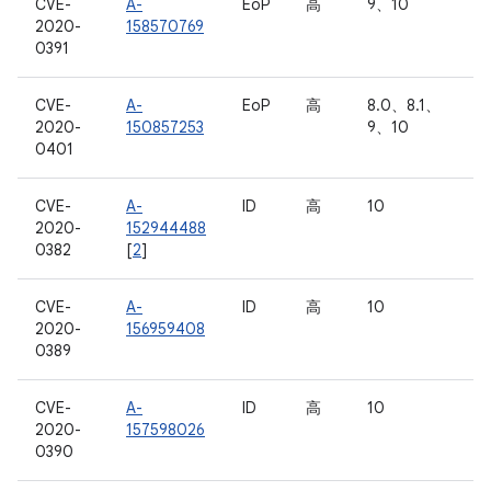
CVE-
A-
EoP
高
9、10
2020-
158570769
0391
CVE-
A-
EoP
高
8.0、8.1、
2020-
150857253
9、10
0401
CVE-
A-
ID
高
10
2020-
152944488
0382
[
2
]
CVE-
A-
ID
高
10
2020-
156959408
0389
CVE-
A-
ID
高
10
2020-
157598026
0390