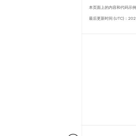
本页面上的内容和代码示
最后更新时间 (UTC)：2026
构建
Android 代码库
要求
下载
预览二进制文件
出厂映像
驱动程序二进制文件
GitHub