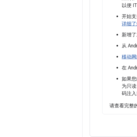
以便 
开始支
详细了
新增了对
从 An
移动网
在 And
如果您
为只读
码注入
请查看完整的