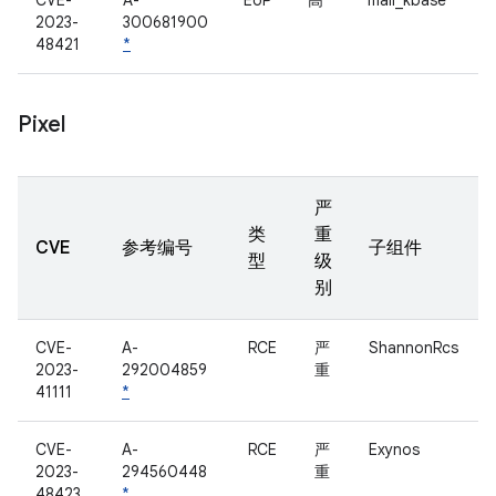
CVE-
A-
EoP
高
mali_kbase
2023-
300681900
48421
*
Pixel
严
类
重
CVE
参考编号
子组件
型
级
别
CVE-
A-
RCE
严
ShannonRcs
2023-
292004859
重
41111
*
CVE-
A-
RCE
严
Exynos
2023-
294560448
重
48423
*