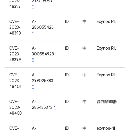
2023-
293719047
48397
*
CVE-
A-
ID
中
Exynos RIL
2023-
286055426
48398
*
CVE-
A-
ID
中
Exynos RIL
2023-
300554928
48399
*
CVE-
A-
ID
中
Exynos RIL
2023-
299025883
48401
*
CVE-
A-
ID
中
调制解调器
2023-
285435372
*
48403
CVE-
A-
ID
中
exynos-ril