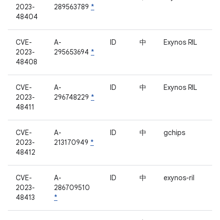
2023-
289563789
*
48404
CVE-
A-
ID
中
Exynos RIL
2023-
295653694
*
48408
CVE-
A-
ID
中
Exynos RIL
2023-
296748229
*
48411
CVE-
A-
ID
中
gchips
2023-
213170949
*
48412
CVE-
A-
ID
中
exynos-ril
2023-
286709510
48413
*