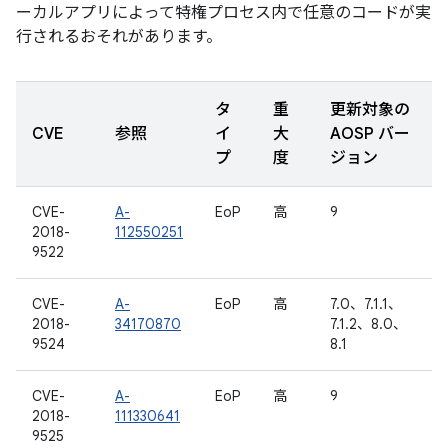
ーカルアプリによって特権プロセス内で任意のコードが実
行されるおそれがあります。
タ
重
更新対象の
CVE
参照
イ
大
AOSP バー
プ
度
ジョン
CVE-
A-
EoP
高
9
2018-
112550251
9522
CVE-
A-
EoP
高
7.0、7.1.1、
2018-
34170870
7.1.2、8.0、
9524
8.1
CVE-
A-
EoP
高
9
2018-
111330641
9525