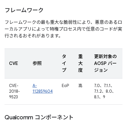
フレームワーク
フレームワークの最も重大な脆弱性により、悪意のあるロ
ーカルアプリによって特権プロセス内で任意のコードが実
行されるおそれがあります。
タ
重
更新対象の
CVE
参照
イ
大
AOSP バー
プ
度
ジョン
CVE-
A-
EoP
高
7.0、7.1.1、
2018-
112859604
7.1.2、8.0、
9523
8.1、9
Qualcomm コンポーネント