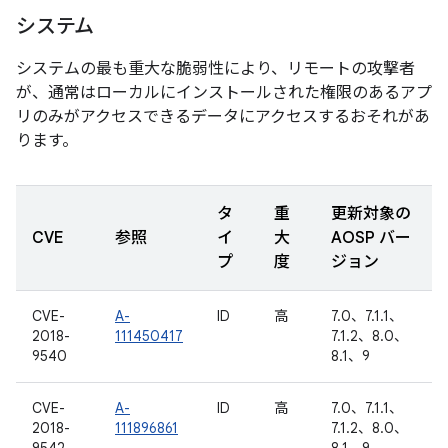
システム
システムの最も重大な脆弱性により、リモートの攻撃者
が、通常はローカルにインストールされた権限のあるアプ
リのみがアクセスできるデータにアクセスするおそれがあ
ります。
タ
重
更新対象の
CVE
参照
イ
大
AOSP バー
プ
度
ジョン
CVE-
A-
ID
高
7.0、7.1.1、
2018-
111450417
7.1.2、8.0、
9540
8.1、9
CVE-
A-
ID
高
7.0、7.1.1、
2018-
111896861
7.1.2、8.0、