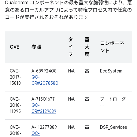
Qualcomm コンポーネントの最も重大な脆弱性により、悪
意のあるローカルアプリによって特権プロセス内で任意の
コードが実行されるおそれがあります。
タ
重
コンポーネ
CVE
参照
イ
大
ント
プ
度
CVE-
A-68992408
N/A
高
EcoSystem
2017-
QC-
15818
CR#2078580
CVE-
A-71501677
N/A
高
ブートローダ
2018-
QC-
ー
11995
CR#2129639
CVE-
A-112277889
N/A
高
DSP_Services
2018-
QC-