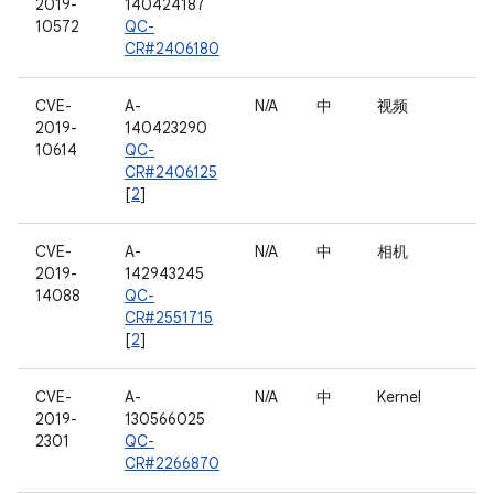
2019-
140424187
10572
QC-
CR#2406180
CVE-
A-
N/A
中
视频
2019-
140423290
10614
QC-
CR#2406125
[
2
]
CVE-
A-
N/A
中
相机
2019-
142943245
14088
QC-
CR#2551715
[
2
]
CVE-
A-
N/A
中
Kernel
2019-
130566025
2301
QC-
CR#2266870