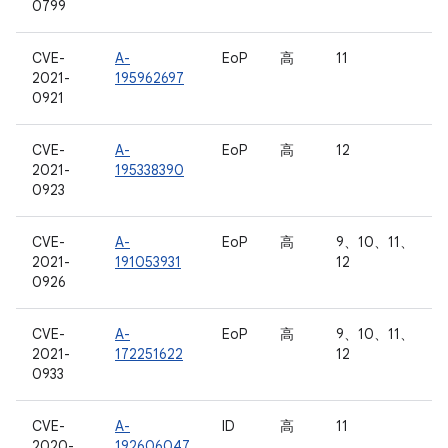
0799
CVE-
A-
EoP
高
11
2021-
195962697
0921
CVE-
A-
EoP
高
12
2021-
195338390
0923
CVE-
A-
EoP
高
9、10、11、
2021-
191053931
12
0926
CVE-
A-
EoP
高
9、10、11、
2021-
172251622
12
0933
CVE-
A-
ID
高
11
2020-
192606047