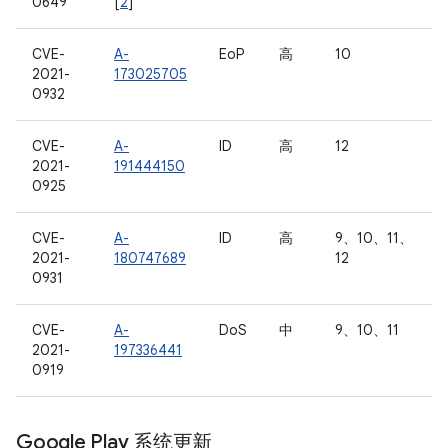
0649
[
2
]
CVE-
A-
EoP
高
10
2021-
173025705
0932
CVE-
A-
ID
高
12
2021-
191444150
0925
CVE-
A-
ID
高
9、10、11、
2021-
180747689
12
0931
CVE-
A-
DoS
中
9、10、11
2021-
197336441
0919
Google Play 系统更新