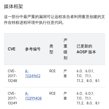
媒体框架
这一部分中最严重的漏洞可让远程攻击者利用蓄意创建的文
件在特权进程环境中执行任意代码。
严
类
重
已更新的
CVE
参考编号
型
级
AOSP 版本
别
CVE-
A-
RCE
严
6.0、6.0.1、
2017-
70349612
重
7.0、7.1.1、
13248
7.1.2、8.0、8.1
CVE-
A-
RCE
严
6.0、6.0.1、
2017-
70399408
重
7.0、7.1.1、
13249
7.1.2、8.0、8.1