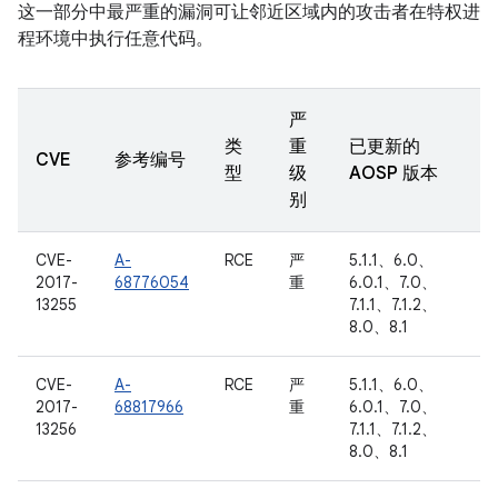
这一部分中最严重的漏洞可让邻近区域内的攻击者在特权进
程环境中执行任意代码。
严
类
重
已更新的
CVE
参考编号
型
级
AOSP 版本
别
CVE-
A-
RCE
严
5.1.1、6.0、
2017-
68776054
重
6.0.1、7.0、
13255
7.1.1、7.1.2、
8.0、8.1
CVE-
A-
RCE
严
5.1.1、6.0、
2017-
68817966
重
6.0.1、7.0、
13256
7.1.1、7.1.2、
8.0、8.1