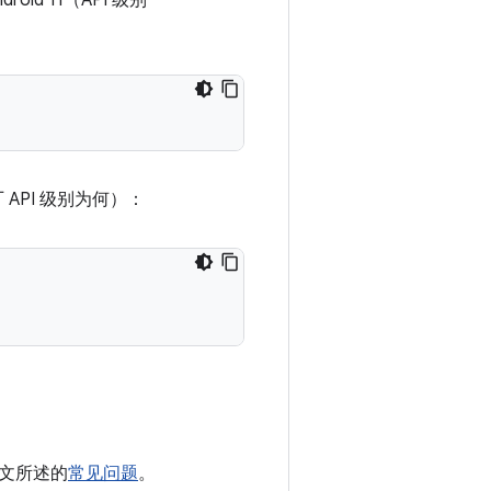
d 11（API 级别
 API 级别为何）：
文所述的
常见问题
。