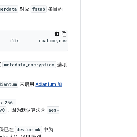
serdata
对应
fstab
条目的
     f2fs        noatime,nosuid,nodev,discard,inlinecryp
置
metadata_encryption
选项
diantum
来启用
Adiantum 加
s-256-
v0
，因为默认算法为
aes-
保已在
device.mk
中为