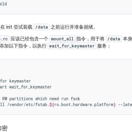
old
须在 init 尝试装载
/data
之前运行并准备就绪。
e.rc
应该已经包含一个
mount_all
指令，用于将
/data
本
添加以下指令，以执行
wait_for_keymaster
服务：
for
art
wait_for_keymaster

RW
partitions
which
need
run
ll
/vendor/etc/fstab.
${
ro
.
boot
.
hardware
.
platform
}
--lat
加密