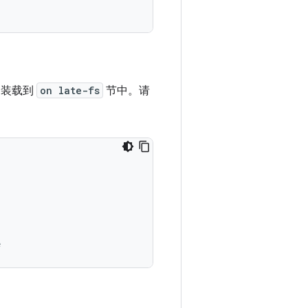
身装载到
on late-fs
节中。请
e