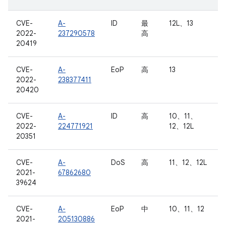
CVE-
A-
ID
最
12L、13
2022-
237290578
高
20419
CVE-
A-
EoP
高
13
2022-
238377411
20420
CVE-
A-
ID
高
10、11、
2022-
224771921
12、12L
20351
CVE-
A-
DoS
高
11、12、12L
2021-
67862680
39624
CVE-
A-
EoP
中
10、11、12
2021-
205130886