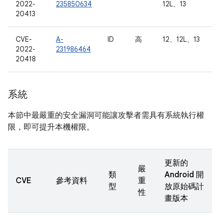
2022-
235850634
12L、13
20413
CVE-
A-
ID
高
12、12L、13
2022-
231986464
20418
系統
本節中最嚴重的安全漏洞可能讓攻擊者需具有系統執行權
限，即可提升本機權限。
更新的
嚴
類
Android 開
CVE
參考資料
重
型
放原始碼計
性
畫版本