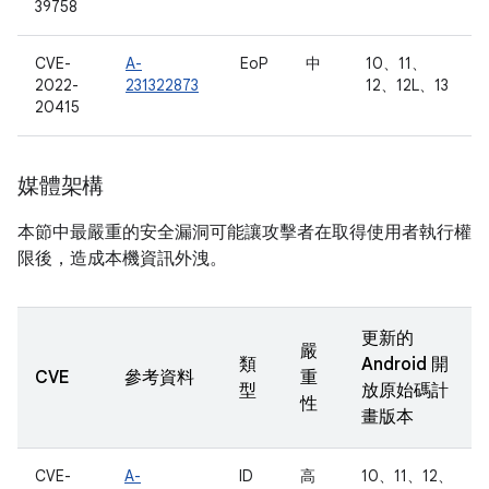
39758
CVE-
A-
EoP
中
10、11、
2022-
231322873
12、12L、13
20415
媒體架構
本節中最嚴重的安全漏洞可能讓攻擊者在取得使用者執行權
限後，造成本機資訊外洩。
更新的
嚴
類
Android 開
CVE
參考資料
重
型
放原始碼計
性
畫版本
CVE-
A-
ID
高
10、11、12、