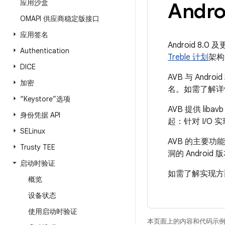
应用沙盒
Andr
OMAPI 供应商稳定版接口
应用签名
Android 8
Authentication
Treble 计划
架构
DICE
AVB 与 An
加密
名。如需了解详
“Keystore”选项
AVB 提供 li
身份凭据 API
起：针对 I/O 实
SELinux
AVB 的主要
Trusty TEE
洞的 Android 
启动时验证
如需了解实现方
概览
设备状态
使用启动时验证
本页面上的内容和代码示