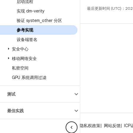
启动流程
最后更新时间 (UTC)：202
实现 dm-verity
验证 system
_
other 分区
参考实现
构建
设备端签名
Android 代码库
安全中心
要求
移动网络安全
下载
私密空间
预览二进制文件
GPU 系统调用过滤
出厂映像
驱动程序二进制文件
测试
GitHub
最佳实践
关于 Android
社区
法律条款
许可
隐私权政策
网站反馈
ICP