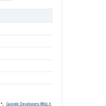
 *。
Google Developers 网站
上