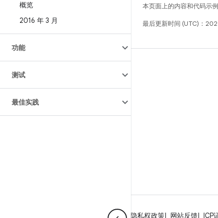
概览
本页面上的内容和代码示
2016 年 3 月
最后更新时间 (UTC)：2026
功能
构建
测试
Android 代码库
要求
最佳实践
下载
预览二进制文件
出厂映像
驱动程序二进制文件
GitHub
关于 Android
社区
法律条款
许可
隐私权政策
网站反馈
ICP