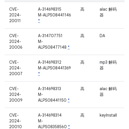
CVE-
A-314698315
高
alac 解码
2024-
M-ALPS08441146
器
20011
*
CVE-
A-314707751
高
DA
2024-
M-
20006
ALPS08477148
*
CVE-
A-314698312
高
mp3 解码
2024-
M-ALPS08441369
器
20007
*
CVE-
A-314698313
高
alac 解码
2024-
M-
器
20009
ALPS08441150
*
CVE-
A-314698314
高
keyInstall
2024-
M-
20010
ALPS08358560
*